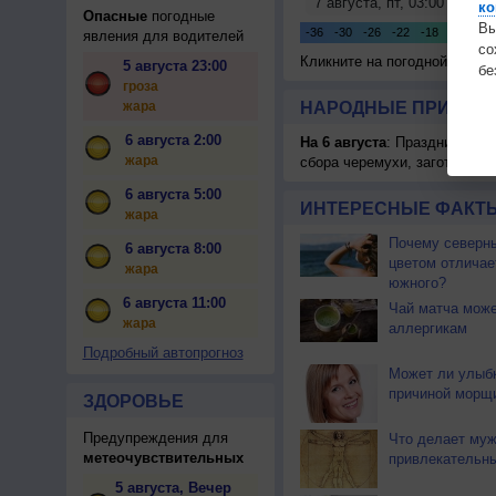
ко
Опасные
погодные
Вы
явления для водителей
с
Кликните на погодной карте
5 августа 23:00
бе
гроза
жара
НАРОДНЫЕ ПРИМЕТЫ
6 августа 2:00
На 6 августа
: Праздник жатв
жара
сбора черемухи, заготавлив
6 августа 5:00
ИНТЕРЕСНЫЕ ФАКТЫ
жара
Почему северны
6 августа 8:00
цветом отличае
жара
южного?
6 августа 11:00
Чай матча може
жара
аллергикам
Подробный автопрогноз
Может ли улыб
причиной морщ
ЗДОРОВЬЕ
Предупреждения для
Что делает му
метеочувствительных
привлекательн
5 августа, Вечер