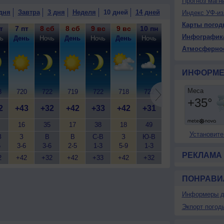
Прогноз магн
дня
Завтра
3 дня
Неделя
10 дней
14 дней
Индекс УФ-из
Карты погод
т
7 пт
8 сб
8 сб
9 вс
9 вс
10 пн
10 пн
11 вт
11
Инфографик
ь
День
Ночь
День
Ночь
День
Ночь
День
Ночь
Д
Атмосферно
ИНФОРМЕ
3
720
722
719
722
718
722
718
722
7
2
+43
+32
+42
+33
+42
+31
+41
+29
+
16
35
17
38
18
49
22
54
Установите
З
З
В
В
С-В
З
Ю-В
З
С
5
3-6
3-6
2-5
1-3
5-9
1-3
5-9
3-6
5
РЕКЛАМА
2
+42
+32
+42
+33
+42
+32
+42
+31
+
ПОНРАВИ
Информеры д
Экпорт погод