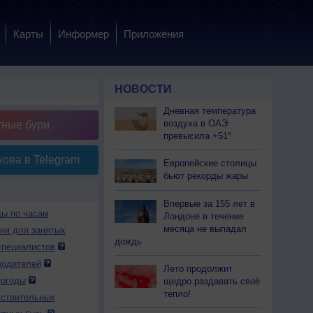
Карты
Информер
Приложения
НОВОСТИ
Дневная температура
воздуха в ОАЭ
тные бури
превысила +51°
ова в Telegram
Европейские столицы
бьют рекорды жары
Впервые за 155 лет в
ды по часам
Лондоне в течение
месяца не выпадал
дня для занятых
дождь
специалистов
водителей
Лето продолжит
погоды
щедро раздавать своё
тепло!
вствительных