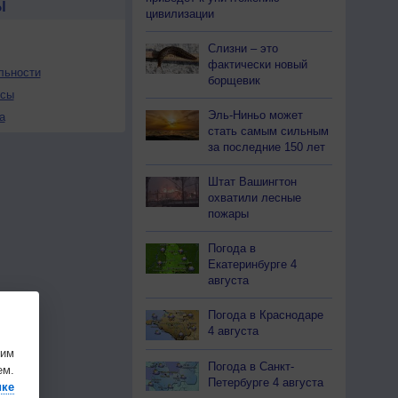
Ы
цивилизации
Слизни – это
фактически новый
льности
борщевик
осы
Эль-Ниньо может
а
стать самым сильным
за последние 150 лет
Штат Вашингтон
охватили лесные
пожары
Погода в
Екатеринбурге 4
августа
Погода в Краснодаре
4 августа
шим
Погода в Санкт-
ем.
Петербурге 4 августа
ике