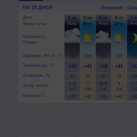
НА 10 ДНЕЙ
Почасовой
Сего
Дата
5 ср
5 ср
6 чт
6 чт
7 п
Ночь
День
Ночь
День
Ноч
Время суток
Облачность
Осадки
Давление
, мм. рт. ст.
722
720
723
720
72
Температура, °C
+32
+41
+30
+41
+3
Влажность, %
42
23
47
22
33
С-З
З
Ю-В
З
С-
Ветер, метр/с
2-5
5-9
3-6
3-6
2-
Комфорт,°C
+33
+42
+31
+42
+3