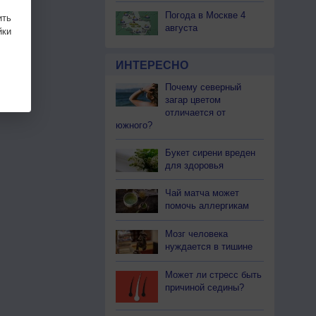
Погода в Москве 4
ить
августа
ки
ИНТЕРЕСНО
Почему северный
загар цветом
отличается от
южного?
Букет сирени вреден
для здоровья
Чай матча может
помочь аллергикам
Мозг человека
нуждается в тишине
Может ли стресс быть
причиной седины?