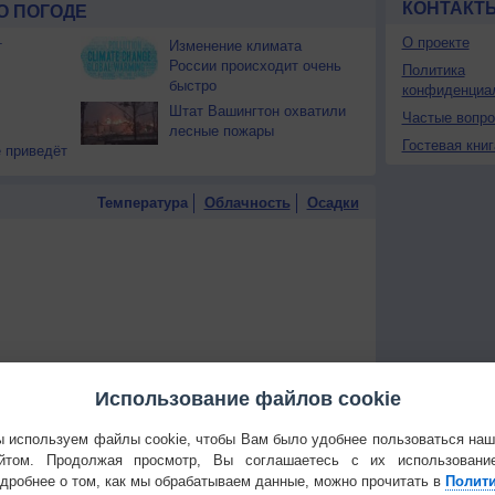
КОНТАКТ
О ПОГОДЕ
О проекте
т
Изменение климата
России происходит очень
Политика
быстро
конфиденциа
Штат Вашингтон охватили
Частые вопр
лесные пожары
Гостевая книг
 приведёт
Температура
Облачность
Осадки
Использование файлов cookie
 используем файлы cookie, чтобы Вам было удобнее пользоваться на
йтом. Продолжая просмотр, Вы соглашаетесь с их использовани
дробнее о том, как мы обрабатываем данные, можно прочитать в
Полит