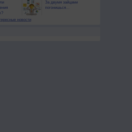
ли
За двумя зайцами
ения
погонишься...
х?
тересные новости