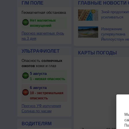
Г/М ПОЛЕ
ГЛАВНЫЕ НОВОСТИ 
Зной продолжи
Геомагнитная обстановка
усиливаться
Нет магнитных
возмущений
Извержение
Прогноз магнитных бурь
супервулкана
на 3 дня
Йеллоустоун не
к уничтожению
цивилизации
УЛЬТРАФИОЛЕТ
КАРТЫ ПОГОДЫ
Опасность
солнечных
ожогов
кожи и глаз
5 августа
1 - низкая опасность
6 августа
10 - экстремальная
опасность
Прогноз УФ-излучения
Солнца по часам
Мы
са
ВОДИТЕЛЯМ
По