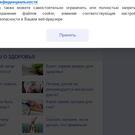
нфиденциальности
.
 также можете самостоятельно ограничить или полностью запрет
охранение файлов cookie, изменив соответствующие настрой
 для получения подробных данных
зопасности в Вашем веб-браузере.
 И ПРАЗДНИКИ
Принять
ы. Почти повсеместно поспел хлеб. Наступает пора
ают березовые веники.
 О ЗДОРОВЬЕ
й загар
Букет сирени вреден для
тся от
здоровья
т помочь
Почему детям не
рекомендуется веганская
диета?
ка быть
Какое время лучшее для
инок?
сна?
жчину
Скучать полезно, если
ым?
делать это правильно