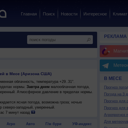
Главная
Поиск
Новости
Интересное
Климат
РЕКЛАМА
Магни
Метеон
ней в Месе (Аризона США)
В МЕСЕ
менная облачность, температура +29..31°.
еделах нормы.
Завтра днем
малооблачная погода,
Прогноз пого
умеренный. Атмосферное давление в пределах нормы.
Погода на 3 
Прогноз для 
ожидается ясная погода, возможна гроза; ночью
тер северо-западный, умеренный.
Прогноз для 
ожидается ясная погода, возможна гроза; ночью
ас 7 минут назад
Агропрогноз 
ер слабый.
Для метеочу
блачная погода, небольшой дождь, возможна гроза;
Агро
Авто
Г/м бури
УФ-индекс
3°, ветер западный, умеренный.