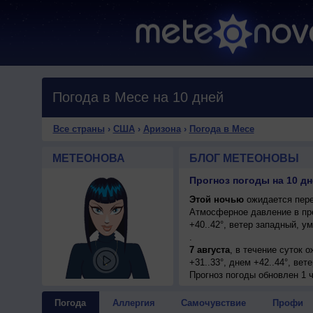
Погода в Месе на 10 дней
Все страны
›
США
›
Аризона
›
Погода в Месе
МЕТЕОНОВА
БЛОГ МЕТЕОНОВЫ
Прогноз погоды на 10 д
Этой ночью
ожидается пере
Атмосферное давление в пр
+40..42°, ветер западный, 
.
7 августа
, в течение суток 
+31..33°, днем +42..44°, ве
8 августа
Прогноз погоды
, в течение суток 
обновлен 1 ч
+31..33°, днем +41..43°, вет
9 августа
, ожидается малоо
Погода
Аллергия
Самочувствие
Профи
ночью +32..34°, днем +41..4