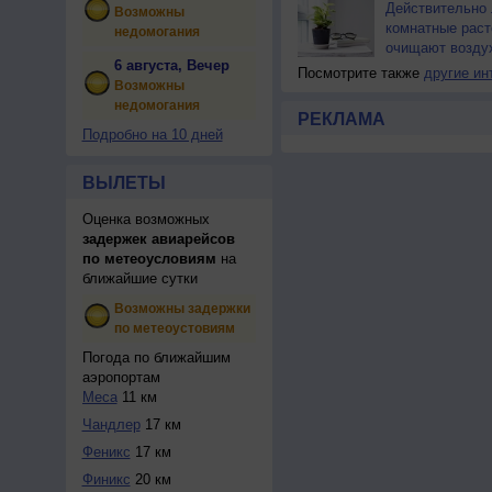
Действительно 
Возможны
комнатные раст
недомогания
очищают возду
6 августа, Вечер
Посмотрите также
другие ин
Возможны
недомогания
РЕКЛАМА
Подробно на 10 дней
ВЫЛЕТЫ
Оценка возможных
задержек авиарейсов
по метеоусловиям
на
ближайшие сутки
Возможны задержки
по метеоустовиям
Погода по ближайшим
аэропортам
Меса
11 км
Чандлер
17 км
Феникс
17 км
Финикс
20 км