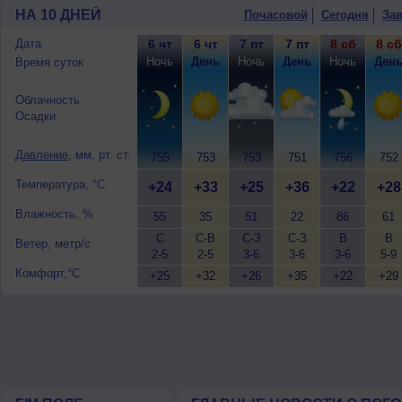
+22..24°, ветер южный, умеренный.
НА 10 ДНЕЙ
Почасовой
Сегодня
Зав
Дата
6 чт
6 чт
7 пт
7 пт
8 сб
8 сб
Ночь
День
Ночь
День
Ночь
Ден
Время суток
Облачность
Осадки
Давление
, мм. рт. ст.
755
753
753
751
756
752
Температура, °C
+24
+33
+25
+36
+22
+28
Влажность, %
55
35
51
22
86
61
С
С-В
С-З
С-З
В
В
Ветер, метр/с
2-5
2-5
3-6
3-6
3-6
5-9
Комфорт,°C
+25
+32
+26
+35
+22
+29