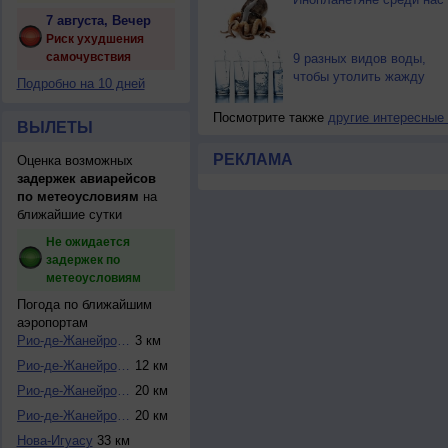
7 августа, Вечер
Риск ухудшения
самочувствия
9 разных видов воды,
чтобы утолить жажду
Подробно на 10 дней
Посмотрите также
другие интересные
ВЫЛЕТЫ
РЕКЛАМА
Оценка возможных
задержек авиарейсов
по метеоусловиям
на
ближайшие сутки
Не ожидается
задержек по
метеоусловиям
Погода по ближайшим
аэропортам
Рио-де-Жанейро / ...
3 км
Рио-де-Жанейро / ...
12 км
Рио-де-Жанейро / ...
20 км
Рио-де-Жанейро / ...
20 км
Нова-Игуасу
33 км