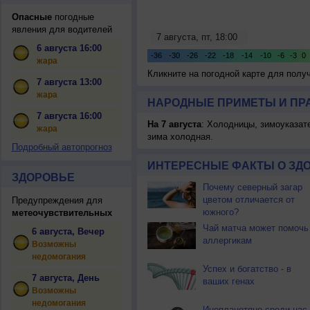
Опасные
погодные
явления для водителей
6 августа 16:00
жара
Кликните на погодной карте для пол
7 августа 13:00
жара
НАРОДНЫЕ ПРИМЕТЫ И ПР
7 августа 16:00
На 7 августа
: Холодницы, зимоуказат
жара
зима холодная.
Подробный автопрогноз
ИНТЕРЕСНЫЕ ФАКТЫ О ЗД
ЗДОРОВЬЕ
Почему северный загар
цветом отличается от
Предупреждения для
южного?
метеочувствительных
Чай матча может помочь
6 августа, Вечер
аллергикам
Возможны
недомогания
Успех и богатство - в
7 августа, День
ваших генах
Возможны
недомогания
Инопланетяне среди нас