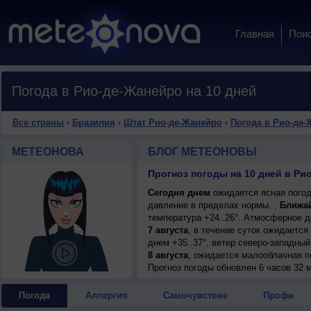
Главная
Пои
Погода в Рио-де-Жанейро на 10 дней
Все страны
›
Бразилия
›
Штат Рио-де-Жанейро
›
Погода в Рио-де-
МЕТЕОНОВА
БЛОГ МЕТЕОНОВЫ
Сегодня днем
ожидается ясная погод
давление в пределах нормы. .
Ближа
температура +24..26°. Атмосферное 
7 августа
, в течение суток ожидается
днем +35..37°, ветер северо-западный
8 августа
, ожидается малооблачная п
днем +27..29°, ветер восточный, умер
Прогноз погоды
обновлен 6 часов 32 
9 августа
, в течение суток ожидаетс
ночью и днем +25..27°, ветер юго-зап
Погода
Аллергия
Самочувствие
Профи
10 августа
, ожидается переменная об