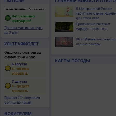
Г/М ПОЛЕ
ГЛАВНЫЕ НОВОСТИ О ПОГО
В Центральной России
Геомагнитная обстановка
наступают самые жаркие
Нет магнитных
дни этого лета
возмущений
Приложение построит
Прогноз магнитных бурь
маршрут через тень
на 3 дня
Штат Вашингтон охватил
УЛЬТРАФИОЛЕТ
лесные пожары
Опасность
солнечных
ожогов
кожи и глаз
КАРТЫ ПОГОДЫ
6 августа
5 - средняя
опасность
7 августа
4 - средняя
опасность
Прогноз УФ-излучения
Солнца по часам
ВОДИТЕЛЯМ