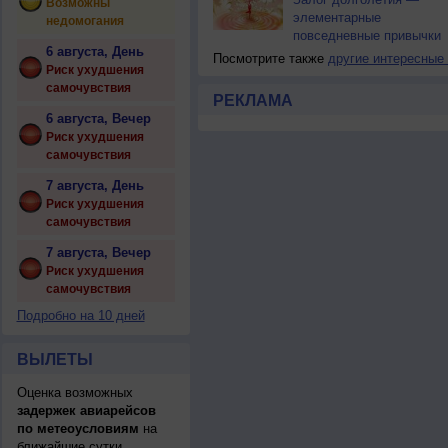
Возможны
элементарные
недомогания
повседневные привычки
6 августа, День
Посмотрите также
другие интересные
Риск ухудшения
самочувствия
РЕКЛАМА
6 августа, Вечер
Риск ухудшения
самочувствия
7 августа, День
Риск ухудшения
самочувствия
7 августа, Вечер
Риск ухудшения
самочувствия
Подробно на 10 дней
ВЫЛЕТЫ
Оценка возможных
задержек авиарейсов
по метеоусловиям
на
ближайшие сутки