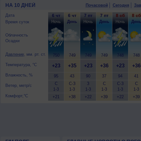
гроза; ночью +22..24°, днем +34..36°,
НА 10 ДНЕЙ
Почасовой
Сегодня
Зав
Дата
6 чт
6 чт
7 пт
7 пт
8 сб
8 сб
Ночь
День
Ночь
День
Ночь
Ден
Время суток
Облачность
Осадки
Давление
, мм. рт. ст.
750
749
749
749
748
748
Температура, °C
+23
+35
+23
+36
+23
+36
Влажность, %
95
43
90
37
94
41
С
С-З
З
С
С-З
С
Ветер, метр/с
1-3
1-3
1-3
1-3
1-3
1-3
Комфорт,°C
+21
+38
+22
+39
+22
+39