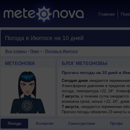
Главная
Пои
Погода в Икитосе на 10 дней
Все страны
›
Перу
›
›
Погода в Икитосе
МЕТЕОНОВА
БЛОГ МЕТЕОНОВЫ
Прогноз погоды на 10 дней в Ики
Сегодня днем
ожидается переменная о
Атмосферное давление в пределах но
погода, температура +22..24°. Атмос
7 августа
, в течение суток ожидаетс
возможна гроза; ночью +22..24°, днем 
7 августа
, ожидается переменная обл
гроза; ночью +22..24°, днем +35..37°,
Прогноз погоды
обновлен 23 минуты н
8 августа
, в течение суток ожидаетс
возможна гроза; ночью +22..24°, днем 
Погода
Аллергия
Самочувствие
Профи
9 августа
, ожидается переменная обл