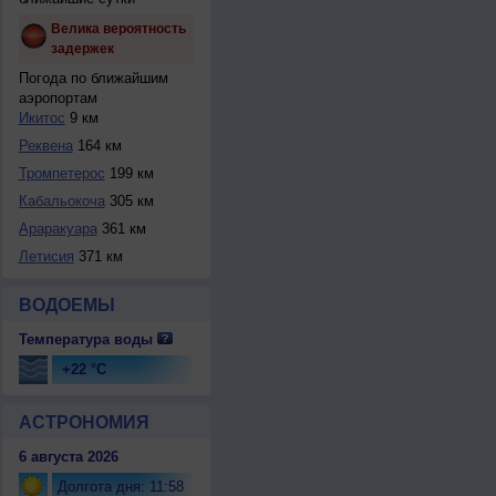
Велика вероятность
задержек
Погода по ближайшим
аэропортам
Икитос
9 км
Реквена
164 км
Тромпетерос
199 км
Кабальокоча
305 км
Араракуара
361 км
Летисия
371 км
ВОДОЕМЫ
Температура воды
+22 °C
АСТРОНОМИЯ
6 августа 2026
Долгота дня: 11:58