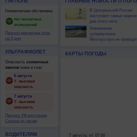
Г/М ПОЛЕ
ГЛАВНЫЕ НОВОСТИ О ПОГО
В Центральной России
Геомагнитная обстановка
наступают самые жаркие
Нет магнитных
дни этого лета
возмущений
Извержение
Прогноз магнитных бурь
супервулкана
на 3 дня
Йеллоустоун не приведё
к уничтожению
цивилизации
УЛЬТРАФИОЛЕТ
КАРТЫ ПОГОДЫ
Опасность
солнечных
ожогов
кожи и глаз
6 августа
7 - высокая
опасность
7 августа
7 - высокая
опасность
Прогноз УФ-излучения
Солнца по часам
ВОДИТЕЛЯМ