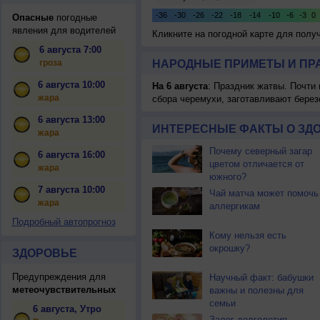
Опасные
погодные
явления для водителей
Кликните на погодной карте для пол
6 августа 7:00
гроза
НАРОДНЫЕ ПРИМЕТЫ И ПР
6 августа 10:00
На 6 августа
: Праздник жатвы. Почти
жара
сбора черемухи, заготавливают берез
6 августа 13:00
ИНТЕРЕСНЫЕ ФАКТЫ О ЗД
жара
Почему северный загар
6 августа 16:00
цветом отличается от
жара
южного?
7 августа 10:00
Чай матча может помочь
жара
аллергикам
Подробный автопрогноз
Кому нельзя есть
окрошку?
ЗДОРОВЬЕ
Предупреждения для
Научный факт: бабушки
метеочувствительных
важны и полезны для
семьи
6 августа, Утро
Залог долголетия —