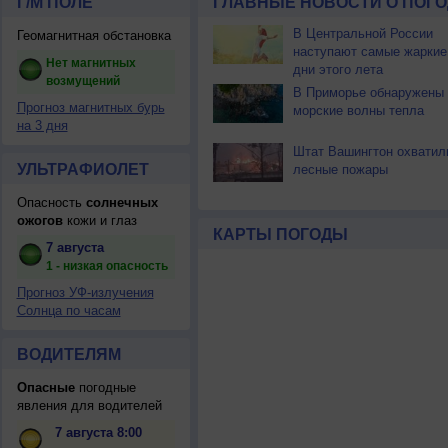
Г/М ПОЛЕ
ГЛАВНЫЕ НОВОСТИ О ПОГО
В Центральной России
Геомагнитная обстановка
наступают самые жаркие
Нет магнитных
дни этого лета
возмущений
В Приморье обнаружены
Прогноз магнитных бурь
морские волны тепла
на 3 дня
Штат Вашингтон охватил
УЛЬТРАФИОЛЕТ
лесные пожары
Опасность
солнечных
ожогов
кожи и глаз
КАРТЫ ПОГОДЫ
7 августа
1 - низкая опасность
Прогноз УФ-излучения
Солнца по часам
ВОДИТЕЛЯМ
Опасные
погодные
явления для водителей
7 августа 8:00