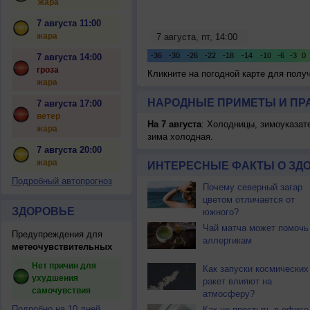
жара
7 августа 11:00
жара
7 августа 14:00
гроза
Кликните на погодной карте для пол
жара
НАРОДНЫЕ ПРИМЕТЫ И ПР
7 августа 17:00
ветер
На 7 августа
: Холодницы, зимоуказат
жара
зима холодная.
7 августа 20:00
жара
ИНТЕРЕСНЫЕ ФАКТЫ О ЗД
Подробный автопрогноз
Почему северный загар
цветом отличается от
ЗДОРОВЬЕ
южного?
Чай матча может помочь
Предупреждения для
аллергикам
метеочувствительных
Нет причин для
Как запуски космических
ухудшения
ракет влияют на
самочувствия
атмосферу?
Подробно на 10 дней
Как не простыть в офисе