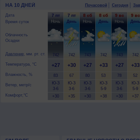
10 августа
, ожидается переменная обл
НА 10 ДНЕЙ
Почасовой
Сегодня
Зав
ветер юго-западный, умеренный.
Дата
7 пт
7 пт
8 сб
8 сб
9 вс
9 вс
Ночь
День
Ночь
День
Ночь
Ден
Время суток
Облачность
Осадки
Давление
, мм. рт. ст.
742
742
743
742
743
742
Температура, °C
+27
+30
+27
+33
+27
+33
Влажность, %
83
67
80
53
78
52
Ю-З
Ю-З
Ю-З
Ю-З
Ю-З
Ю-З
Ветер, метр/с
3-6
3-6
3-6
5-9
3-6
5-9
Комфорт,°C
+30
+35
+30
+38
+30
+37