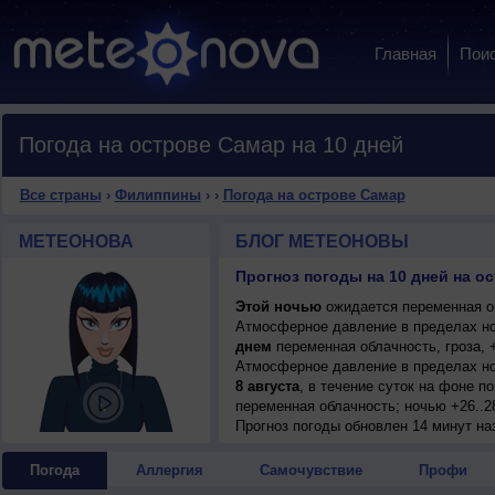
Главная
Пои
Погода на острове Самар на 10 дней
Все страны
›
Филиппины
›
›
Погода на острове Самар
МЕТЕОНОВА
БЛОГ МЕТЕОНОВЫ
Прогноз погоды на 10 дней на о
Этой ночью
ожидается переменная об
Атмосферное давление в пределах но
днем
переменная облачность, гроза, +
Атмосферное давление в пределах но
8 августа
, в течение суток на фоне 
переменная облачность; ночью +26..28
умеренный.
Прогноз погоды
обновлен 14 минут на
9 августа
, в течение суток на фоне 
переменная облачность, возможна гроз
Погода
Аллергия
Самочувствие
Профи
юго-западный, умеренный.