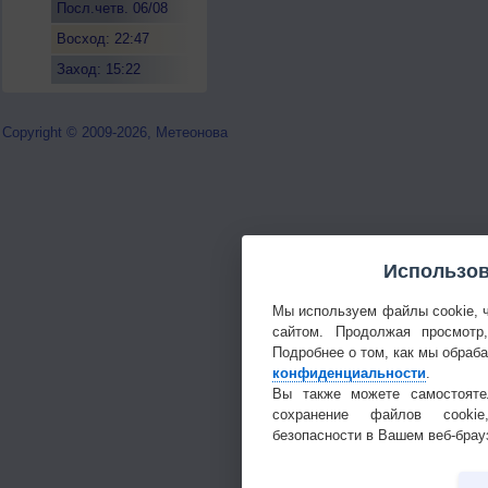
Посл.четв. 06/08
Восход: 22:47
Заход: 15:22
Copyright © 2009-2026, Метеонова
Использов
Мы используем файлы cookie, 
сайтом. Продолжая просмотр
Подробнее о том, как мы обраб
конфиденциальности
.
Вы также можете самостояте
сохранение файлов cookie
безопасности в Вашем веб-брау