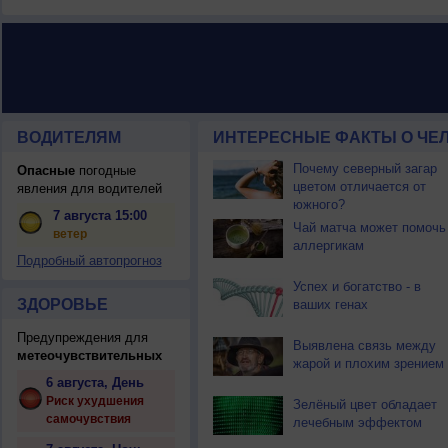
ВОДИТЕЛЯМ
ИНТЕРЕСНЫЕ ФАКТЫ О ЧЕЛ
Почему северный загар
Опасные
погодные
цветом отличается от
явления для водителей
южного?
7 августа 15:00
Чай матча может помочь
ветер
аллергикам
Подробный автопрогноз
Успех и богатство - в
ЗДОРОВЬЕ
ваших генах
Предупреждения для
Выявлена связь между
метеочувствительных
жарой и плохим зрением
6 августа, День
Риск ухудшения
Зелёный цвет обладает
самочувствия
лечебным эффектом