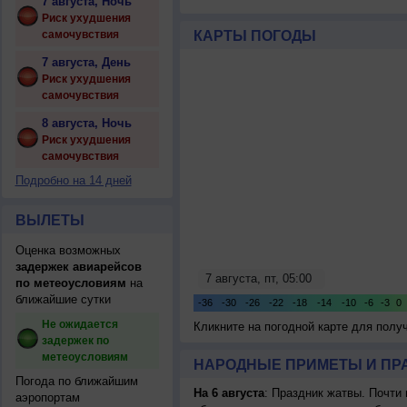
7 августа, Ночь
Риск ухудшения
самочувствия
КАРТЫ ПОГОДЫ
7 августа, День
Риск ухудшения
самочувствия
8 августа, Ночь
Риск ухудшения
самочувствия
Подробно на 14 дней
ВЫЛЕТЫ
Оценка возможных
задержек авиарейсов
по метеоусловиям
на
ближайшие сутки
Не ожидается
Кликните на погодной карте для пол
задержек по
метеоусловиям
НАРОДНЫЕ ПРИМЕТЫ И ПР
Погода по ближайшим
На 6 августа
: Праздник жатвы. Почти
аэропортам