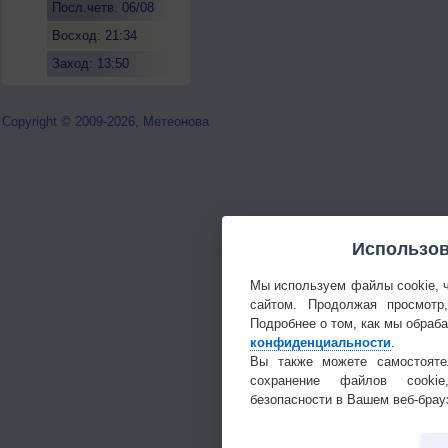
Посл.четв. 06/08
Восход: 21:34
Заход: 13:50
Copyright © 2009-2026, Метеонова
Использов
Мы используем файлы cookie, 
сайтом. Продолжая просмотр
Подробнее о том, как мы обраб
конфиденциальности
.
Вы также можете самостояте
сохранение файлов cookie
безопасности в Вашем веб-брау