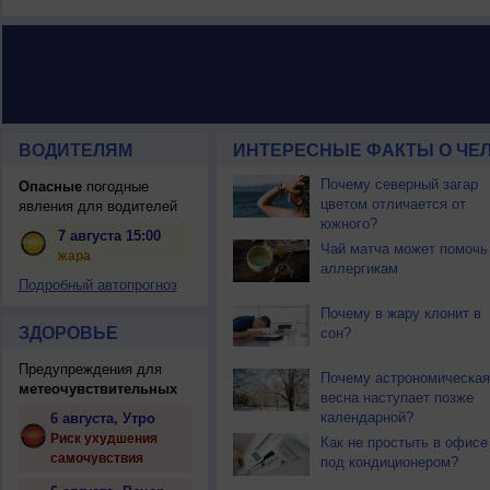
ВОДИТЕЛЯМ
ИНТЕРЕСНЫЕ ФАКТЫ О ЧЕЛ
Почему северный загар
Опасные
погодные
цветом отличается от
явления для водителей
южного?
7 августа 15:00
Чай матча может помочь
жара
аллергикам
Подробный автопрогноз
Почему в жару клонит в
ЗДОРОВЬЕ
сон?
Предупреждения для
Почему астрономическая
метеочувствительных
весна наступает позже
календарной?
6 августа, Утро
Риск ухудшения
Как не простыть в офисе
самочувствия
под кондиционером?