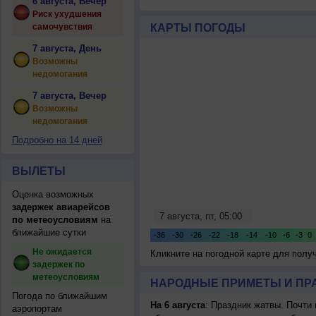
6 августа, Вечер
Риск ухудшения
самочувствия
КАРТЫ ПОГОДЫ
7 августа, День
Возможны
недомогания
7 августа, Вечер
Возможны
недомогания
Подробно на 14 дней
ВЫЛЕТЫ
Оценка возможных
задержек авиарейсов
по метеоусловиям
на
ближайшие сутки
Не ожидается
Кликните на погодной карте для пол
задержек по
метеоусловиям
НАРОДНЫЕ ПРИМЕТЫ И ПР
Погода по ближайшим
На 6 августа
: Праздник жатвы. Почти
аэропортам