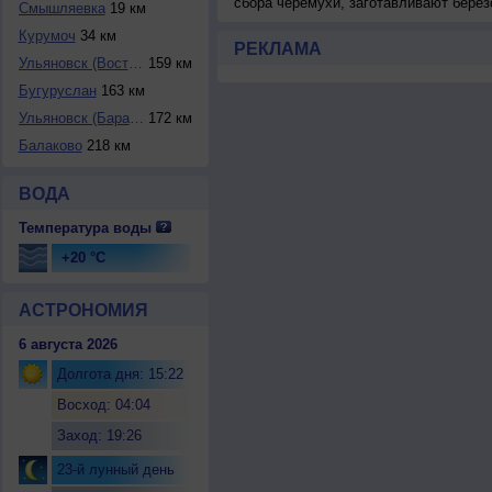
сбора черемухи, заготавливают берез
Смышляевка
19 км
Курумоч
34 км
РЕКЛАМА
Ульяновск (Восточ...
159 км
Бугуруслан
163 км
Ульяновск (Барата...
172 км
Балаково
218 км
ВОДА
Температура воды
+20 °C
АСТРОНОМИЯ
6 августа 2026
Долгота дня: 15:22
Восход: 04:04
Заход: 19:26
23-й лунный день