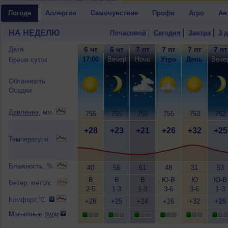
Погода
Аллергия
Самочувствие
Профи
Агро
Ав
НА НЕДЕЛЮ
Почасовой
Сегодня
Завтра
3 
Дата
6 чт
6 чт
7 пт
7 пт
7 пт
7 пт
17:00
Вечер
Ночь
Утро
День
Вече
Время суток
Облачность
Осадки
Давление
, мм.
755
755
755
755
753
752
+28
+23
+21
+26
+32
+25
Температура
Влажность, %
40
56
61
48
31
53
В
В
В
Ю-В
Ю
Ю-В
Ветер, метр/с
2-5
1-3
1-3
3-6
3-6
1-3
Комфорт,°C
+28
+25
+24
+26
+32
+26
Магнитные бури