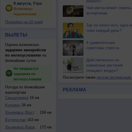
южного?
8 августа, Утро
Чай матча может помочь
Возможны
аллергикам
недомогания
Подробно на 10 дней
Так ли плохо есть одно и
тоже каждый день?
ВЫЛЕТЫ
4 удивительных
Оценка возможных
симптома стресса
задержек авиарейсов
по метеоусловиям
на
Действительно ли
ближайшие сутки
комнатные растения
Не ожидается
очищают воздух?
задержек по
Посмотрите также
другие интересные
метеоусловиям
Погода по ближайшим
РЕКЛАМА
аэропортам
Смышляевка
19 км
Курумоч
34 км
Ульяновск (Восточ...
159 км
Бугуруслан
163 км
Ульяновск (Барата...
172 км