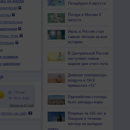
оды на месяц
Петербурге 6 августа
водителей
Погода в Москве 6
погоды
августа
вствительных
 цветение
Июль в России стал
итных бурь
самым тёплым за всю
историю
лучения
ы
В Центральной России
а осадков
наступают самые
жаркие дни этого лета
е давление
Дневная температура
Р
воздуха в ОАЭ
превысила +51°
Европейские столицы
бьют рекорды жары
 погоду на сайт
Впервые за 155 лет в
Лондоне в течение
месяца не выпадал
дождь