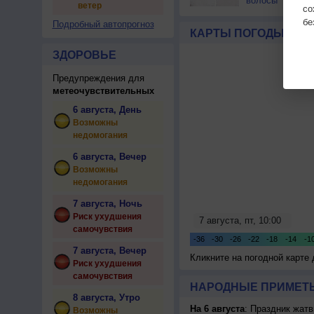
волосы
ветер
с
бе
Подробный автопрогноз
КАРТЫ ПОГОДЫ
ЗДОРОВЬЕ
Предупреждения для
метеочувствительных
6 августа, День
Возможны
недомогания
6 августа, Вечер
Возможны
недомогания
7 августа, Ночь
Риск ухудшения
самочувствия
7 августа, Вечер
Кликните на погодной карте
Риск ухудшения
самочувствия
НАРОДНЫЕ ПРИМЕТЫ
8 августа, Утро
На 6 августа
: Праздник жатв
Возможны