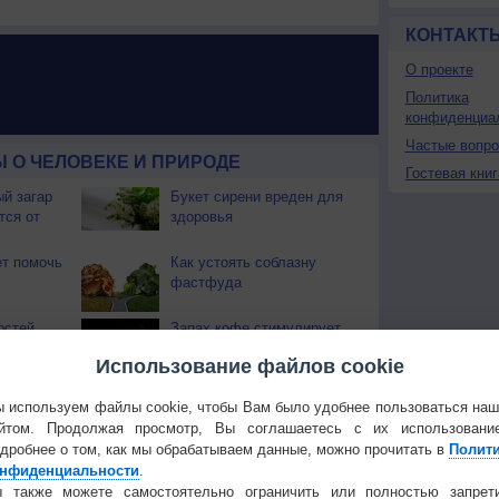
КОНТАКТ
О проекте
Политика
конфиденциа
Частые вопр
 О ЧЕЛОВЕКЕ И ПРИРОДЕ
Гостевая книг
й загар
Букет сирени вреден для
тся от
здоровья
т помочь
Как устоять соблазну
фастфуда
остей
Запах кофе стимулирует
вас дома
мозг
Использование файлов cookie
Много ли соли мы
 используем файлы cookie, чтобы Вам было удобнее пользоваться на
употребляем?
йтом. Продолжая просмотр, Вы соглашаетесь с их использовани
дробнее о том, как мы обрабатываем данные, можно прочитать в
Полит
трастить
Скучать полезно, если
нфиденциальности
.
стящие
делать это правильно
 также можете самостоятельно ограничить или полностью запрет