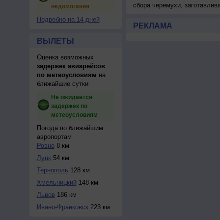
сбора черемухи, заготавлив
недомогания
Подробно на 14 дней
РЕКЛАМА
ВЫЛЕТЫ
Оценка возможных
задержек авиарейсов
по метеоусловиям
на
ближайшие сутки
Не ожидается
задержек по
метеоусловиям
Погода по ближайшим
аэропортам
Ровно
8 км
Луцк
54 км
Тернополь
128 км
Хмельницкий
148 км
Львов
186 км
Ивано-Франковск
223 км