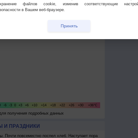
охранение файлов cookie, изменив соответствующие настрой
зопасности в Вашем веб-браузере.
Температура
Облачность
Осадки
Принять
 для получения подробных данных
 И ПРАЗДНИКИ
ы. Почти повсеместно поспел хлеб. Наступает пора