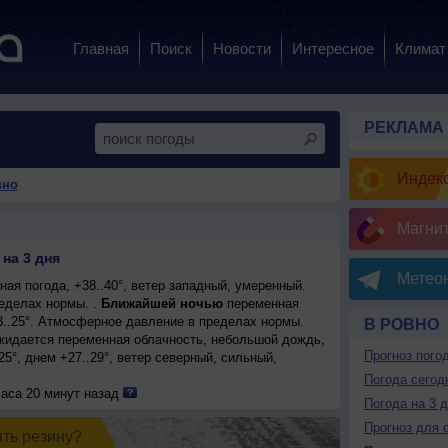
Главная
Поиск
Новости
Интересное
Климат
РЕКЛАМА
Индекс
вно
Магни
на 3 дня
Метеон
ая погода, +38..40°, ветер западный, умеренный.
еделах нормы. .
Ближайшей ночью
переменная
3..25°. Атмосферное давление в пределах нормы.
В РОВНО
ожидается переменная облачность, небольшой дождь,
Прогноз пого
25°, днем +27..29°, ветер северный, сильный,
Погода сегод
часа 20 минут назад
Погода на 3 
Прогноз для 
ять резинy?