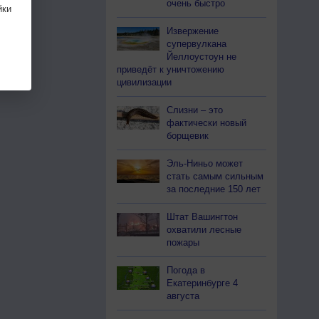
очень быстро
ки
Извержение
супервулкана
Йеллоустоун не
приведёт к уничтожению
цивилизации
Слизни – это
фактически новый
борщевик
Эль-Ниньо может
стать самым сильным
за последние 150 лет
Штат Вашингтон
охватили лесные
пожары
Погода в
Екатеринбурге 4
августа