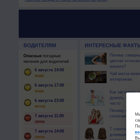
ВОДИТЕЛЯМ
ИНТЕРЕСНЫЕ ФАКТЫ
Почему северны
Опасные
погодные
цветом отличае
явления для водителей
южного?
6 августа 14:00
Чай матча може
жара
аллергикам
6 августа 17:00
жара
Как заставить г
думать, что у 
6 августа 23:00
чисто
ветер
Почему люди
Мы
7 августа 11:00
сплетничают?
са
гроза
По
7 советов как о
7 августа 14:00
ко
длинные и бле
гроза
Вы