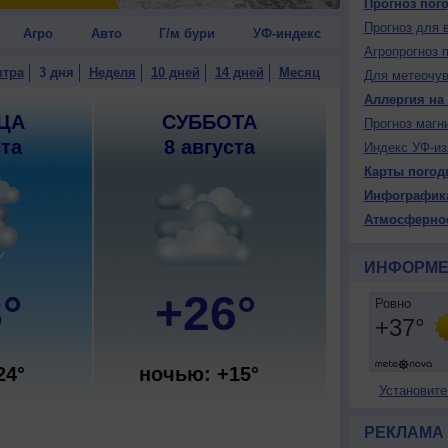
Прогноз пог
Прогноз для 
Агро
Авто
Г/м бури
УФ-индекс
Агропрогноз 
втра
3 дня
Неделя
10 дней
14 дней
Месяц
Для метеочу
Аллергия на
ЦА
СУББОТА
Прогноз магн
ста
8 августа
Индекс УФ-из
Карты погод
Инфографик
Атмосферно
ИНФОРМЕ
°
+26°
24°
ночью: +15°
Установите
РЕКЛАМА