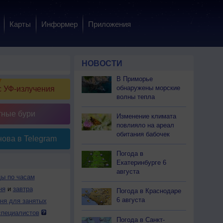
Карты
Информер
Приложения
НОВОСТИ
В Приморье
обнаружены морские
 УФ-излучения
волны тепла
тные бури
Изменение климата
повлияло на ареал
обитания бабочек
ова в Telegram
Погода в
Екатеринбурге 6
августа
ды по часам
ня
и
завтра
Погода в Краснодаре
6 августа
дня для занятых
специалистов
Погода в Санкт-