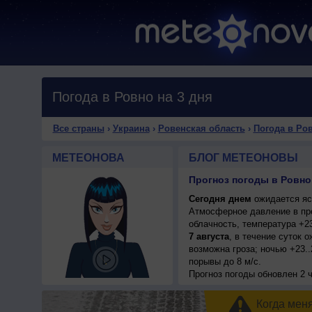
Погода в Ровно на 3 дня
Все страны
›
Украина
›
Ровенская область
›
Погода в Ро
МЕТЕОНОВА
БЛОГ МЕТЕОНОВЫ
Прогноз погоды в Ровно 
Сегодня днем
ожидается ясн
Атмосферное давление в пр
облачность, температура +2
7 августа
, в течение суток 
возможна гроза; ночью +23..
порывы до 8 м/с.
Прогноз погоды
обновлен 2 
Когда мен