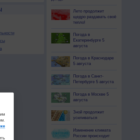
Ы
Лето продолжит
щедро раздавать своё
тепло!
льности
Погода в
Екатеринбурге 5
осы
августа
а
Погода в Краснодаре
5 августа
Погода в Санкт-
Петербурге 5 августа
Погода в Москве 5
августа
Зной продолжит
шим
усиливаться
ем.
ике
Изменение климата
России происходит
ить