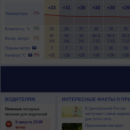
+33
+31
+30
+30
+30
+29
Температура
Влажность, %
24
26
27
30
34
35
Ю
Ю
Ю
Ю-З
Ю-З
Ю-З
Ветер, метр/с
3-6
3-6
3-6
7-12
7-12
7-12
Порывы ветра
7
7
9
15
16
16
Комфорт,°C
+31
+29
+29
+29
+29
+28
ВОДИТЕЛЯМ
ИНТЕРЕСНЫЕ ФАКТЫ О ПР
В Центральной России
Опасные
погодные
наступают самые жаркие
явления для водителей
дни этого лета
6 августа 23:00
Приложение построит
ветер