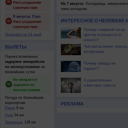
Риск ухудшения
На 7 августа
: Холодницы, зимоуказат
самочувствия
зима холодная.
8 августа, Утро
ИНТЕРЕСНОЕ О ЧЕЛОВЕКЕ 
Риск ухудшения
самочувствия
Почему северный загар
Подробно на 14 дней
цветом отличается от
южного?
Чай матча может помочь
ВЫЛЕТЫ
аллергикам
Оценка возможных
задержек авиарейсов
Почему звёзды не
по метеоусловиям
на
падают?
ближайшие сутки
Не ожидается
4 удивительных
задержек по
симптома стресса
метеоусловиям
Погода по ближайшим
аэропортам
РЕКЛАМА
Ровно
8 км
Луцк
54 км
Тернополь
128 км