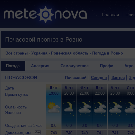
Главная
Пои
Почасовой прогноз в Ровно
Все страны
›
Украина
›
Ровенская область
›
Погода в Ровно
Погода
Аллергия
Самочувствие
Профи
Агро
ПОЧАСОВОЙ
Почасовой
Сегодня
Завтра
3 
6 чт
6 чт
6 чт
6 чт
6 чт
7 пт
Дата
19:00
20:00
21:00
22:00
23:00
0:00
Время суток
Облачность
Явления
Осадки, мм за 1 час
0.0
0.0
0.0
0.0
0.0
0.0
Давление, мм
740
740
740
741
741
742