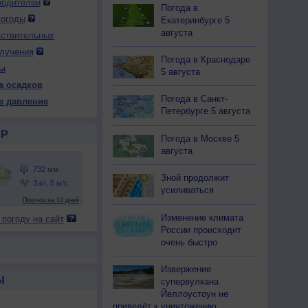
водителей
Погода в
погоды
Екатеринбурге 5
августа
вствительных
лучения
Погода в Краснодаре
ы
5 августа
а осадков
Погода в Санкт-
е давление
Петербурге 5 августа
Р
Погода в Москве 5
августа
Зной продолжит
усиливаться
Изменение климата
 погоду на сайт
России происходит
очень быстро
Извержение
Ы
супервулкана
Йеллоустоун не
приведёт к уничтожению