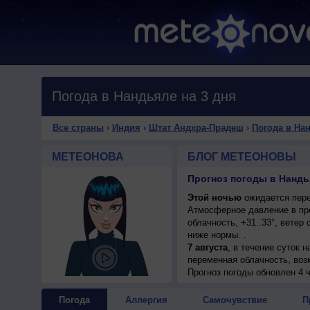
Погода в Нандьяле на 3 дня
Все страны
›
Индия
›
Штат Андхра-Прадеш
›
Погода в На
МЕТЕОНОВА
БЛОГ МЕТЕОНОВЫ
Прогноз погоды в Нандья
Этой ночью
ожидается пере
Атмосферное давление в пр
облачность, +31..33°, ветер
ниже нормы. .
7 августа
, в течение суток 
переменная облачность, возм
северо-западный, умеренный
Прогноз погоды
обновлен 4 ч
Погода
Аллергия
Самочувствие
П