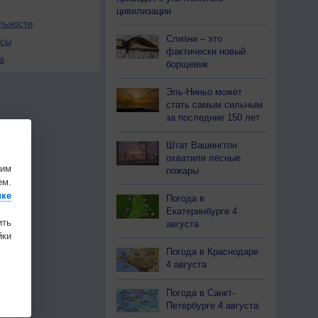
цивилизации
льности
Слизни – это
осы
фактически новый
а
борщевик
Эль-Ниньо может
стать самым сильным
за последние 150 лет
Штат Вашингтон
охватили лесные
шим
пожары
ем.
ике
Погода в
Екатеринбурге 4
ить
августа
ки
Погода в Краснодаре
4 августа
Погода в Санкт-
Петербурге 4 августа