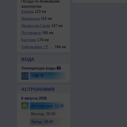
Погода по ближайшим
аэропортам
Кадапа
113 км
Донаконда
115 км
Нагархуна Сагар
147 км
Путтапарти
166 км
Баллари
176 км
Хайдарабад / Радж...
194 км
ВОДА
Температура воды
+29 °C
АСТРОНОМИЯ
6 августа 2026
Долгота дня: 12:45
Восход: 05:59
Заход: 18:44