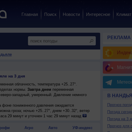
Главная
Поиск
Новости
Интересное
Климат
РЕКЛАМА
Индекс
ндьяле
Магни
ле на 3 дня
Метеон
менная облачность, температура +25..27°.
еделах нормы.
Завтра днем
переменная
 северо-западный, умеренный. Давление немного
В НАНДЬ
Прогноз пого
на фоне пониженного давления ожидается
ожна гроза; ночью +25..27°, днем +30..32°, ветер
Погода сегод
.
аса 29 минут и уточнен 1 час 29 минут назад
Погода на 3 
Прогноз для 
рофи
Агро
Авто
УФ-индекс