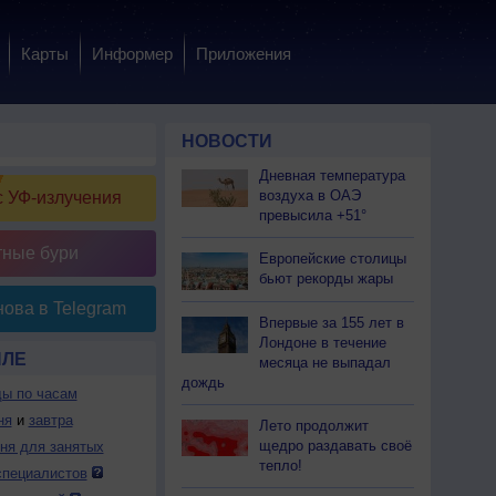
Карты
Информер
Приложения
НОВОСТИ
Дневная температура
воздуха в ОАЭ
 УФ-излучения
превысила +51°
тные бури
Европейские столицы
бьют рекорды жары
ова в Telegram
Впервые за 155 лет в
Лондоне в течение
ЯЛЕ
месяца не выпадал
дождь
ды по часам
ня
и
завтра
Лето продолжит
щедро раздавать своё
дня для занятых
тепло!
специалистов