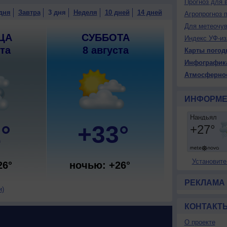
Прогноз для 
дня
Завтра
3 дня
Неделя
10 дней
14 дней
Агропрогноз 
Для метеочу
ЦА
СУББОТА
Индекс УФ-из
ста
8 августа
Карты погод
Инфографик
Атмосферно
ИНФОРМЕ
°
+33°
Установите
26°
ночью: +26°
РЕКЛАМА
и)
КОНТАКТ
О проекте