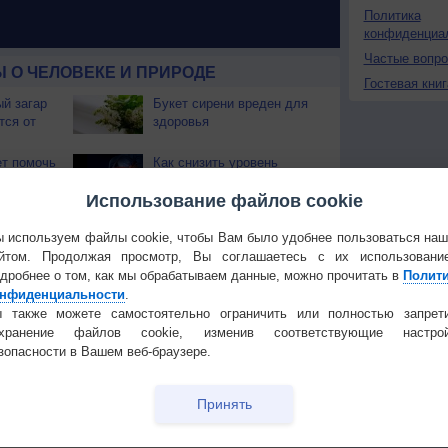
Политика
конфиденциа
Частые вопр
 О ЧЕЛОВЕКЕ И ПРИРОДЕ
Гостевая книг
й загар
Букет сирени вреден для
тся от
здоровья
т помочь
Как снизить уровень
холестерина: факты и
Использование файлов cookie
домыслы
ли
Почему плакать полезно
 используем файлы cookie, чтобы Вам было удобнее пользоваться на
сном
для здоровья?
йтом. Продолжая просмотр, Вы соглашаетесь с их использовани
рению?
дробнее о том, как мы обрабатываем данные, можно прочитать в
Полит
ья
10 привычек, которые
нфиденциальности
.
1
разрушают здоровье
 также можете самостоятельно ограничить или полностью запрет
кишечника. Часть 2
охранение файлов cookie, изменив соответствующие настрой
будет
9 разных видов воды,
зопасности в Вашем веб-браузере.
чтобы утолить жажду
Принять
Температура
Облачность
Осадки