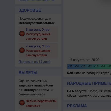
ЗДОРОВЬЕ
Предупреждения для
метеочувствительных
6 августа, Утро
Риск ухудшения
самочувствия
7 августа, Утро
Риск ухудшения
самочувствия
Подробно на 14 дней
ВЫЛЕТЫ
Кликните на погодной карте
Оценка возможных
НАРОДНЫЕ ПРИМЕТЫ
задержек авиарейсов
по метеоусловиям
на
На 6 августа
: Праздник жатв
ближайшие сутки
сбора черемухи, заготавлив
Велика вероятность
задержек
РЕКЛАМА