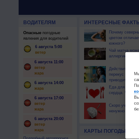
ВОДИТЕЛЯМ
ИНТЕРЕСНЫЕ ФАКТЫ
Почему северны
Опасные
погодные
цветом отличае
явления для водителей
южного?
6 августа 5:00
Чай матча може
ветер
аллергикам
6 августа 11:00
ветер
Действительно 
жара
Мы
перекус перед 
са
приводит к ожи
6 августа 14:00
По
Еда для здоров
жара
ко
сердца. Часть 
Вы
6 августа 17:00
с
ветер
Скоро учиться 
бе
жара
ненужно
6 августа 20:00
ветер
жара
КАРТЫ ПОГОДЫ
Подробный автопрогноз