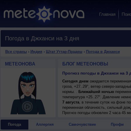
Главная
Пои
Погода в Джханси на 3 дня
Все страны
›
Индия
›
Штат Уттар-Прадеш
›
Погода в Джханси
МЕТЕОНОВА
БЛОГ МЕТЕОНОВЫ
Прогноз погоды в Джханси на 3 
Сегодня днем
ожидается переменная 
гроза, +27..29°, ветер северо-западн
нормы. .
Ближайшей ночью
переменн
температура +25..27°. Давление немн
7 августа
, в течение суток на фоне 
переменная облачность, сильный дожд
+29..31°, ветер западный, умеренный.
Прогноз погоды
обновлен 2 часа 45 м
Погода
Аллергия
Самочувствие
Профи