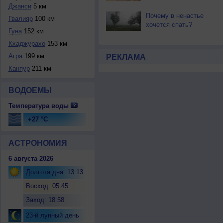
Джанси
5 км
Почему в ненастье
Гвалияр
100 км
хочется спать?
Гуна
152 км
Кхаджурахо
153 км
Агра
199 км
РЕКЛАМА
Канпур
211 км
ВОДОЕМЫ
Температура воды
+27 °C
АСТРОНОМИЯ
6 августа 2026
Долгота дня: 13:13
Восход: 05:45
Заход: 18:58
23-й лунный день