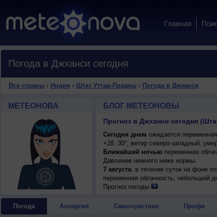
Главная
Пои
Погода в Джханси сегодня
Все страны
›
Индия
›
Штат Уттар-Прадеш
›
Погода в Джханси
МЕТЕОНОВА
БЛОГ МЕТЕОНОВЫ
Прогноз в Джханси сегодня (Шта
Сегодня днем
ожидается переменная 
+28..30°, ветер северо-западный, уме
Ближайшей ночью
переменная облачн
Давление немного ниже нормы.
7 августа
, в течение суток на фоне 
переменная облачность, небольшой до
днем +28..30°, ветер западный, умере
Прогноз погоды
Погода
Аллергия
Самочувствие
Профи