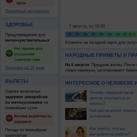
гроза
Подробный автопрогноз
ЗДОРОВЬЕ
Предупреждения для
метеочувствительных
Кликните на погодной карте для пол
Нет причин для
ухудшения
НАРОДНЫЕ ПРИМЕТЫ И ПР
самочувствия
На 6 августа
: Праздник жатвы. Почти
Подробно на 14 дней
сбора черемухи, заготавливают берез
ВЫЛЕТЫ
ИНТЕРЕСНОЕ О ЧЕЛОВЕКЕ 
Оценка возможных
Почему северный загар
задержек авиарейсов
цветом отличается от
по метеоусловиям
на
южного?
ближайшие сутки
Чай матча может помочь
аллергикам
Велика вероятность
задержек
Как понять, что вы
Погода по ближайшим
выгораете на работе?
аэропортам