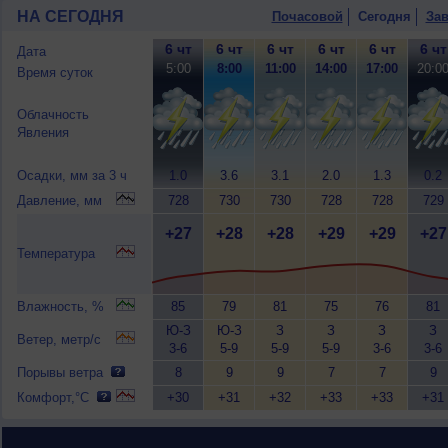
НА СЕГОДНЯ
Почасовой
Сегодня
Зав
6 чт
6 чт
6 чт
6 чт
6 чт
6 чт
Дата
5:00
8:00
11:00
14:00
17:00
20:0
Время суток
Облачность
Явления
Осадки, мм за 3 ч
1.0
3.6
3.1
2.0
1.3
0.2
Давление, мм
728
730
730
728
728
729
+27
+28
+28
+29
+29
+27
Температура
Влажность, %
85
79
81
75
76
81
Ю-З
Ю-З
З
З
З
З
Ветер, метр/с
3-6
5-9
5-9
5-9
3-6
3-6
Порывы ветра
8
9
9
7
7
9
Комфорт,°C
+30
+31
+32
+33
+33
+31