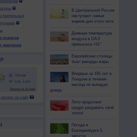
водителей
погоды
В Центральной России
наступают самые
вствительных
жаркие дни этого лета
лучения
ы
Дневная температура
а осадков
воздуха в ОАЭ
превысила +51°
е давление
Европейские столицы
Р
бьют рекорды жары
Впервые за 155 лет в
Лондоне в течение
месяца не выпадал
дождь
 погоду на сайт
Лето продолжит
щедро раздавать своё
тепло!
Ы
Погода в
Екатеринбурге 5
августа