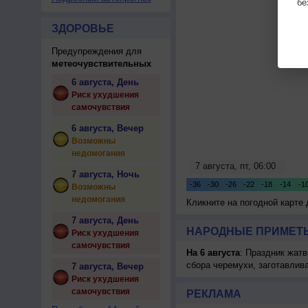
бе
ЗДОРОВЬЕ
Предупреждения для
метеочувствительных
6 августа, День
Риск ухудшения
самочувствия
6 августа, Вечер
Возможны
недомогания
7 августа, Ночь
Возможны
недомогания
Кликните на погодной карте
7 августа, День
НАРОДНЫЕ ПРИМЕТЫ
Риск ухудшения
самочувствия
На 6 августа
: Праздник жатв
сбора черемухи, заготавлив
7 августа, Вечер
Риск ухудшения
самочувствия
РЕКЛАМА