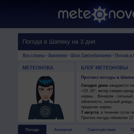
Погода в Шапеку на 3 дня
Все страны
›
Бразилия
›
Штат Санта-Катарина
›
Погода в
МЕТЕОНОВА
БЛОГ МЕТЕОНОВЫ
Прогноз погоды в Шапеку
Сегодня днем
ожидается пе
+23..25°, ветер северо-зап
нормы. . Вечером - сильный 
облачность, сильный дождь,
пределах нормы.
7 августа
, в течение суток 
ночью +14..16°, днем +16..18
Прогноз погоды
обновлен 12
Погода
Аллергия
Самочувствие
П