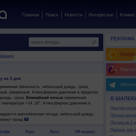
Главная
Поиск
Новости
Интересное
Климат
РЕКЛАМА
Индекс
 Шапеку
Магни
 на 3 дня
Метеон
ременная облачность, небольшой дождь, гроза,
адный, умеренный. Атмосферное давление в пределах
дождь, гроза.
Ближайшей ночью
переменная
В ШАПЕК
 температура +14..16°. Атмосферное давление в
Прогноз пого
ожидается малооблачная погода, небольшой дождь;
Погода сегод
°, ветер слабый.
 минут назад
Погода на 3 
Прогноз для 
рофи
Агро
Авто
УФ-индекс