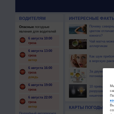
ВОДИТЕЛЯМ
ИНТЕРЕСНЫЕ ФАКТЫ
Почему северны
Опасные
погодные
цветом отличае
явления для водителей
южного?
6 августа 10:00
Чай матча може
гроза
аллергикам
6 августа 13:00
гроза
Как шум прибоя
ветер
в морскую рако
6 августа 16:00
За двумя зайца
гроза
погонишься...
дождь
6 августа 19:00
Мы
10 привычек, к
гроза
са
разрушают здо
кишечника. Час
По
6 августа 22:00
ко
гроза
Вы
ветер
КАРТЫ ПОГОДЫ
с
Подробный автопрогноз