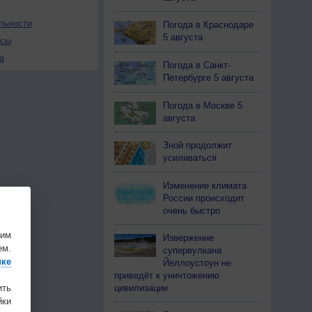
льности
Погода в Краснодаре
5 августа
осы
а
Погода в Санкт-
Петербурге 5 августа
Погода в Москве 5
августа
Зной продолжит
усиливаться
Изменение климата
России происходит
очень быстро
шим
Извержение
ем.
супервулкана
ике
Йеллоустоун не
приведёт к уничтожению
цивилизации
ить
ки