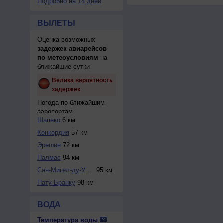
Подробно на 14 дней
ВЫЛЕТЫ
Оценка возможных
задержек авиарейсов
по метеоусловиям
на
ближайшие сутки
Велика вероятность
задержек
Погода по ближайшим
аэропортам
Шапеко
6 км
Конкордия
57 км
Эрешин
72 км
Палмас
94 км
Сан-Мигел-ду-Уэст...
95 км
Пату-Бранку
98 км
ВОДА
Температура воды