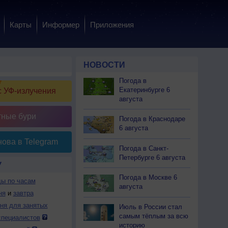
Карты
Информер
Приложения
НОВОСТИ
Погода в
Екатеринбурге 6
 УФ-излучения
августа
тные бури
Погода в Краснодаре
6 августа
ова в Telegram
Погода в Санкт-
Петербурге 6 августа
У
Погода в Москве 6
ды по часам
августа
ня
и
завтра
дня для занятых
Июль в России стал
самым тёплым за всю
специалистов
историю