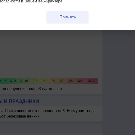
зопасности в Вашем веб-браузере.
Принять
 для получения подробных данных
 И ПРАЗДНИКИ
ы. Почти повсеместно поспел хлеб. Наступает пора
ают березовые веники.