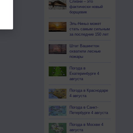
Слизни – это
фактически новый
борщевик
Эль-Ниньо может
стать самым сильным
за последние 150 лет
Штат Вашингтон
охватили лесные
пожары
Погода в
Екатеринбурге 4
августа
Погода в Краснодаре
4 августа
Погода в Санкт-
Петербурге 4 августа
Погода в Москве 4
августа