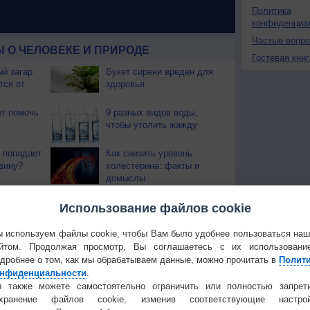
Политика
конфиденциа
Частые вопр
 О ЧЕЛОВЕКЕ И ПРИРОДЕ
Гостевая книг
й загар
Букет сирени вреден для
тся от
здоровья
т помочь
9 разных видов воды,
чтобы утолить жажду
 попадает
Как снизить уровень
вину?
холестерина: факты и
домыслы
ми
Как избавиться от боли в
Использование файлов cookie
колене?
 используем файлы cookie, чтобы Вам было удобнее пользоваться на
оторые
Как часто следует мыть
йтом. Продолжая просмотр, Вы соглашаетесь с их использовани
ровье
волосы?
ть 2
дробнее о том, как мы обрабатываем данные, можно прочитать в
Полит
нфиденциальности
.
 также можете самостоятельно ограничить или полностью запрет
Температура
Облачность
Осадки
охранение файлов cookie, изменив соответствующие настрой