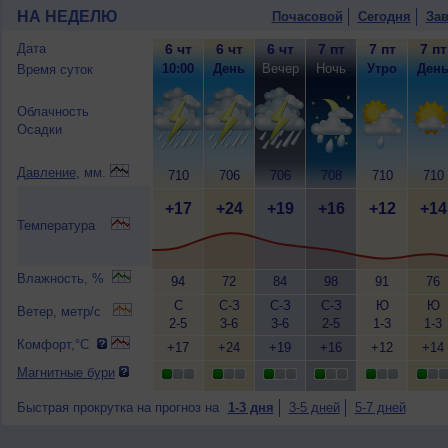
НА НЕДЕЛЮ
Почасовой
Сегодня
Зав
Дата
6 чт
6 чт
6 чт
7 пт
7 пт
7 пт
10:00
День
Вечер
Ночь
Утро
Ден
Время суток
Облачность
Осадки
Давление
, мм.
710
706
706
708
710
710
+17
+24
+19
+16
+12
+14
Температура
Влажность, %
94
72
84
98
91
76
С
С-З
С-З
С-З
Ю
Ю
Ветер, метр/с
2-5
3-6
3-6
2-5
1-3
1-3
Комфорт,°C
+17
+24
+19
+16
+12
+14
Магнитные бури
Быстрая прокрутка на прогноз на
1-3 дня
3-5 дней
5-7 дней