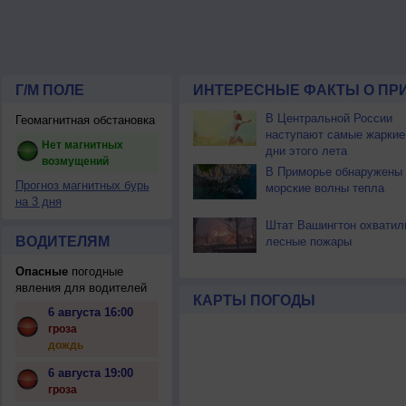
Г/М ПОЛЕ
ИНТЕРЕСНЫЕ ФАКТЫ О ПР
В Центральной России
Геомагнитная обстановка
наступают самые жаркие
Нет магнитных
дни этого лета
возмущений
В Приморье обнаружены
Прогноз магнитных бурь
морские волны тепла
на 3 дня
Штат Вашингтон охватил
ВОДИТЕЛЯМ
лесные пожары
Опасные
погодные
явления для водителей
КАРТЫ ПОГОДЫ
6 августа 16:00
гроза
дождь
6 августа 19:00
гроза