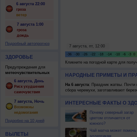
6 августа 22:00
гроза
ветер
7 августа 1:00
гроза
дождь
Подробный автопрогноз
ЗДОРОВЬЕ
Кликните на погодной карте для пол
Предупреждения для
метеочувствительных
НАРОДНЫЕ ПРИМЕТЫ И ПР
6 августа, День
На 6 августа
: Праздник жатвы. Почти
Риск ухудшения
сбора черемухи, заготавливают берез
самочувствия
7 августа, Ночь
ИНТЕРЕСНЫЕ ФАКТЫ О ЗД
Возможны
Почему северный загар
недомогания
цветом отличается от
Подробно на 10 дней
южного?
Чай матча может помочь
ВЫЛЕТЫ
аллергикам