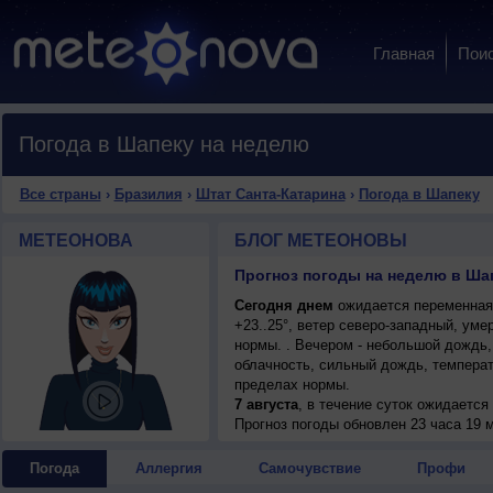
Главная
Пои
Погода в Шапеку на неделю
Все страны
›
Бразилия
›
Штат Санта-Катарина
›
Погода в Шапеку
МЕТЕОНОВА
БЛОГ МЕТЕОНОВЫ
Прогноз погоды на неделю в Шап
Сегодня днем
ожидается переменная 
+23..25°, ветер северо-западный, ум
нормы. . Вечером - небольшой дождь, 
облачность, сильный дождь, температ
пределах нормы.
7 августа
, в течение суток ожидаетс
ночью +15..17°, днем +13..15°, ветер 
Прогноз погоды
обновлен 23 часа 19 м
Погода
Аллергия
Самочувствие
Профи