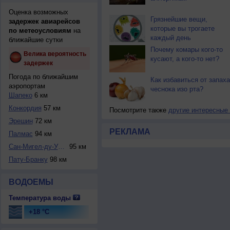
Оценка возможных
Грязнейшие вещи,
задержек авиарейсов
которые вы трогаете
по метеоусловиям
на
каждый день
ближайшие сутки
Почему комары кого-то
Велика вероятность
кусают, а кого-то нет?
задержек
Погода по ближайшим
Как избавиться от запаха
аэропортам
чеснока изо рта?
Шапеко
6 км
Конкордия
57 км
Посмотрите также
другие интересные
Эрешин
72 км
РЕКЛАМА
Палмас
94 км
Сан-Мигел-ду-Уэст...
95 км
Пату-Бранку
98 км
ВОДОЕМЫ
Температура воды
+18 °C