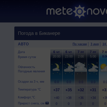
Погода в Биканере
АВТО
По часам
3 дня
14
6 чт
6 чт
7 пт
7 пт
7 п
Дата
20:00
23:00
2:00
5:00
8:0
Время суток
Облачность
Погодные явления
Осадки за 3 ч, мм
0.0
0.0
0.0
0.0
0.
Температура °C
+37
+35
+32
+31
+3
Комфорт,°C
+40
+38
+36
+34
+3
Прирост снега, см
0
0
0
0
0