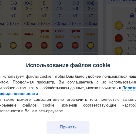
З
Ю-З
Ю-З
В
В
Ю-В
Ю-В
Ю-З
З
С
2
3-6
2-5
7-12
7-12
5-9
2-5
3-6
3-6
<7
<7
<7
7
<7
<7
<7
<7
км
>10 км
>10 км
>10 км
>10 км
>10 км
>10 км
>10 км
>10 км
>1
гроза
гроза
гроза
а
жара
жара
жара
жара
жара
ж
жара
жара
жара
т
нет
нет
нет
нет
нет
нет
нет
нет
Использование файлов cookie
 используем файлы cookie, чтобы Вам было удобнее пользоваться на
йтом. Продолжая просмотр, Вы соглашаетесь с их использовани
дробнее о том, как мы обрабатываем данные, можно прочитать в
Полит
нфиденциальности
.
Установите
 О ПРИРОДЕ И ЧЕЛОВЕКЕ
 также можете самостоятельно ограничить или полностью запрет
охранение файлов cookie, изменив соответствующие настрой
РЕКЛАМА
й загар
Букет сирени вреден для
зопасности в Вашем веб-браузере.
тся от
здоровья
КОНТАКТ
т помочь
Опасно ли разговаривать
Принять
О проекте
по смартфону во время