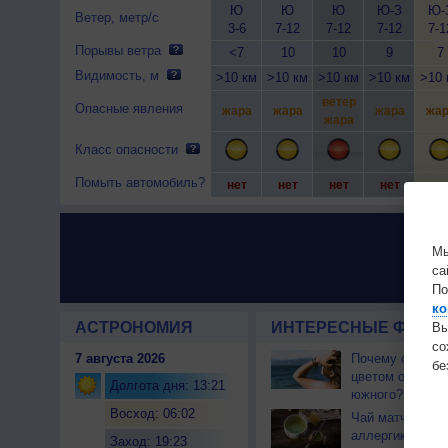
Ю
Ю
Ю
Ю-З
Ю-
Ветер, метр/с
3-6
7-12
7-12
7-12
7-1
Порывы ветра
<7
10
10
9
7
Видимость, м
>10 км
>10 км
>10 км
>10 км
>10 
ветер
Опасные явления
жара
жара
жара
жар
жара
Класс опасности
Помыть автомобиль?
нет
нет
нет
нет
не
Мы
са
По
ко
АСТРОНОМИЯ
ИНТЕРЕСНЫЕ ФАКТЫ
Вы
с
7 августа 2026
Почему северны
бе
цветом отличае
Долгота дня: 13:21
южного?
Восход: 06:02
Чай матча може
аллергикам
Заход: 19:23