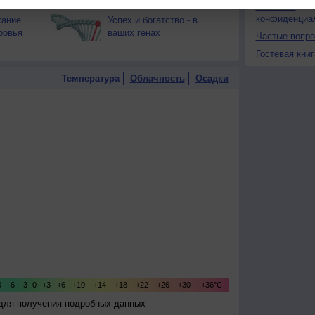
грозы?
Политика
конфиденциа
хание
Успех и богатство - в
ровья
ваших генах
Частые вопр
Гостевая книг
Температура
Облачность
Осадки
 для получения подробных данных