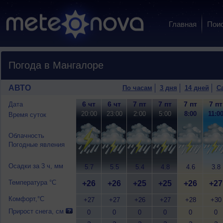
Главная
Пои
Погода в Мангалоре
АВТО
По часам
3 дня
14 дней
С
6 чт
6 чт
7 пт
7 пт
7 пт
7 пт
Дата
20:00
23:00
2:00
5:00
8:00
11:0
Время суток
Облачность
Погодные явления
Осадки за 3 ч, мм
5.7
5.5
5.4
4.8
4.6
3.8
Температура °C
+26
+26
+25
+25
+26
+27
Комфорт,°C
+27
+27
+26
+27
+28
+30
Прирост снега, см
0
0
0
0
0
0