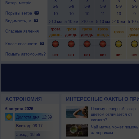
З
З
З
З
З
З
Ветер, метр/с
5-9
5-9
5-9
5-9
5-9
5-9
Порывы ветра
10
10
10
11
10
9
Видимость, м
>10 км
5-10 км
>10 км
5-10 км
>10 км
5-10 
гроза
гроза
гроза
гроза
гроз
Опасные явления
гроза
дождь
дождь
дождь
дождь
дожд
Класс опасности
Помыть автомобиль?
нет
нет
нет
нет
нет
нет
АСТРОНОМИЯ
ИНТЕРЕСНЫЕ ФАКТЫ О ПРИ
6 августа 2026
Почему северный загар
цветом отличается от
Долгота дня: 12:39
южного?
Восход: 06:17
Чай матча может помочь
аллергикам
Заход: 18:56