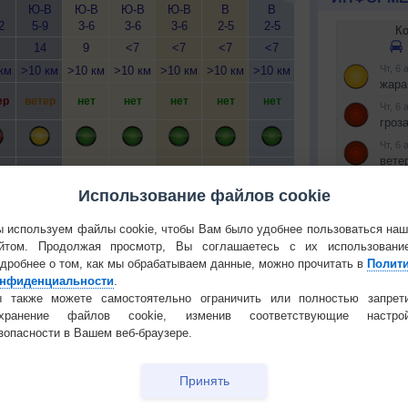
Ю-В
Ю-В
Ю-В
Ю-В
В
В
С-В
С-В
2
5-9
3-6
3-6
3-6
2-5
2-5
2-5
2-5
14
9
<7
<7
<7
<7
<7
<7
км
>10 км
>10 км
>10 км
>10 км
>10 км
>10 км
>10 км
>10 км
>1
ер
ветер
нет
нет
нет
нет
нет
нет
нет
т
нет
да
да
да
да
да
да
да
Использование файлов cookie
 используем файлы cookie, чтобы Вам было удобнее пользоваться на
йтом. Продолжая просмотр, Вы соглашаетесь с их использовани
дробнее о том, как мы обрабатываем данные, можно прочитать в
Полит
нфиденциальности
.
Установите
 О ПРИРОДЕ И ЧЕЛОВЕКЕ
 также можете самостоятельно ограничить или полностью запрет
охранение файлов cookie, изменив соответствующие настрой
РЕКЛАМА
й загар
Букет сирени вреден для
зопасности в Вашем веб-браузере.
тся от
здоровья
КОНТАКТ
т помочь
Как устоять соблазну
Принять
О проекте
фастфуда