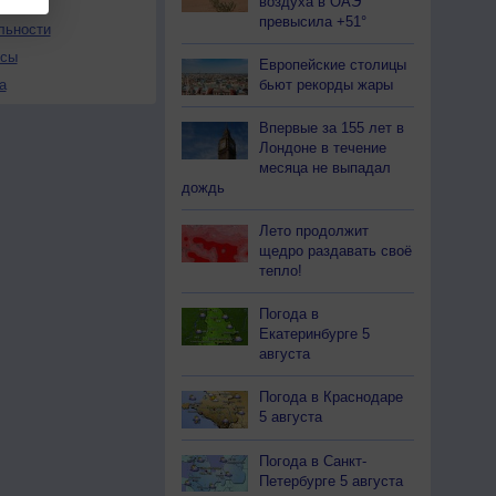
воздуха в ОАЭ
превысила +51°
льности
осы
Европейские столицы
бьют рекорды жары
а
Впервые за 155 лет в
Лондоне в течение
месяца не выпадал
дождь
Лето продолжит
щедро раздавать своё
тепло!
Погода в
Екатеринбурге 5
августа
Погода в Краснодаре
5 августа
Погода в Санкт-
Петербурге 5 августа