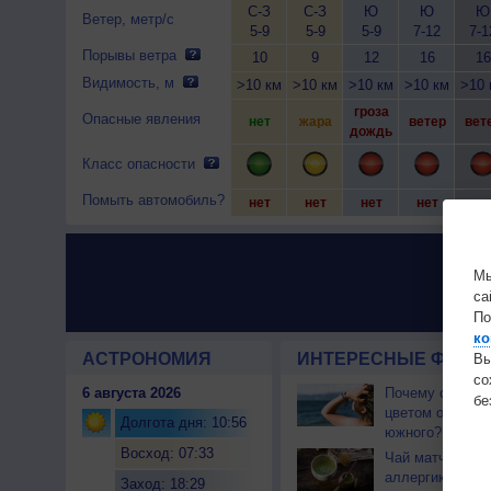
С-З
С-З
Ю
Ю
Ю
Ветер, метр/с
5-9
5-9
5-9
7-12
7-1
Порывы ветра
10
9
12
16
16
Видимость, м
>10 км
>10 км
>10 км
>10 км
>10 
гроза
Опасные явления
нет
жара
ветер
вет
дождь
Класс опасности
Помыть автомобиль?
нет
нет
нет
нет
не
Мы
са
По
ко
АСТРОНОМИЯ
ИНТЕРЕСНЫЕ ФАКТЫ
Вы
с
6 августа 2026
Почему северны
бе
цветом отличае
Долгота дня: 10:56
южного?
Восход: 07:33
Чай матча може
аллергикам
Заход: 18:29