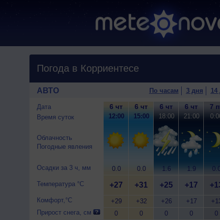
Погода в Корриентесе
АВТО
По часам
3 дня
14
6 чт
6 чт
6 чт
6 чт
7 п
Дата
12:00
15:00
18:00
21:00
0:0
Время суток
Облачность
Погодные явления
Осадки за 3 ч, мм
0.0
0.0
1.6
1.9
0.
Температура °C
+27
+31
+25
+17
+1
Комфорт,°C
+29
+32
+26
+17
+1
Прирост снега, см
0
0
0
0
0