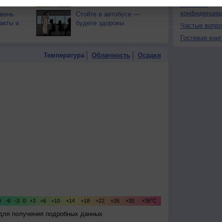
Политика
конфиденциа
овень
Стойте в автобусе —
акты и
будете здоровы
Частые вопр
Гостевая книг
Температура
Облачность
Осадки
 для получения подробных данных