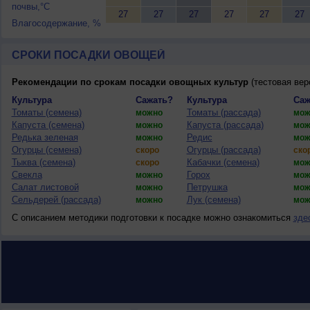
почвы,°C
27
27
27
27
27
27
Влагосодержание, %
СРОКИ ПОСАДКИ ОВОЩЕЙ
Рекомендации по срокам посадки овощных культур
(тестовая вер
Культура
Сажать?
Культура
Саж
Томаты (семена)
Томаты (рассада)
можно
мож
Капуста (семена)
Капуста (рассада)
можно
мож
Редька зеленая
Редис
можно
мож
Огурцы (семена)
Огурцы (рассада)
скоро
ско
Тыква (семена)
Кабачки (семена)
скоро
мож
Свекла
Горох
можно
мож
Салат листовой
Петрушка
можно
мож
Сельдерей (рассада)
Лук (семена)
можно
мож
С описанием методики подготовки к посадке можно ознакомиться
зде