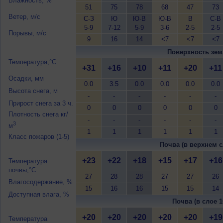
Влажность, %
51
75
78
68
47
73
Ветер, м/с
С-З
Ю
Ю-В
Ю-В
В
С-В
5-9
7-12
5-9
3-6
2-5
2-5
Порывы, м/с
9
16
14
<7
<7
<7
Поверхность зем
Температура,°C
+31
+16
+10
+11
+20
+11
Осадки, мм
0.0
3.5
0.0
0.0
0.0
0.0
Высота снега, м
-
-
-
-
-
-
Прирост снега за 3 ч.
0
0
0
0
0
0
Плотность снега кг/
-
-
-
-
-
-
3
м
1
1
1
1
1
1
Класс пожаров (1-5)
Почва (в верхнем с
+23
+22
+18
+15
+17
+16
Температура
почвы,°C
27
28
28
27
27
26
Влагосодержание, %
15
16
16
15
15
14
Доступная влага, %
Почва (в слое 1
+20
+20
+20
+20
+20
+19
Температура