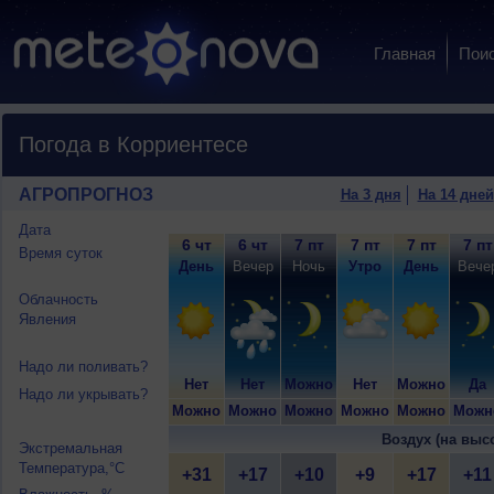
Главная
Пои
Погода в Корриентесе
АГРОПРОГНОЗ
На 3 дня
На 14 дней
Дата
6 чт
6 чт
7 пт
7 пт
7 пт
7 пт
Время суток
День
Вечер
Ночь
Утро
День
Вече
Облачность
Явления
Надо ли поливать?
Нет
Нет
Можно
Нет
Можно
Да
Надо ли укрывать?
Можно
Можно
Можно
Можно
Можно
Можн
Воздух (на выс
Экстремальная
Температура,°C
+31
+17
+10
+9
+17
+11