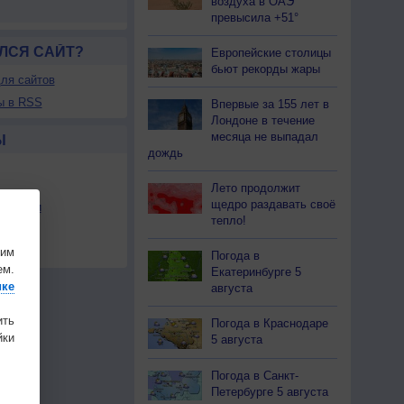
воздуха в ОАЭ
превысила +51°
ЛСЯ САЙТ?
Европейские столицы
бьют рекорды жары
ля сайтов
ы в RSS
Впервые за 155 лет в
Лондоне в течение
месяца не выпадал
Ы
дождь
Лето продолжит
щедро раздавать своё
льности
тепло!
осы
шим
а
Погода в
ем.
Екатеринбурге 5
ике
августа
ить
Погода в Краснодаре
ки
5 августа
Погода в Санкт-
Петербурге 5 августа