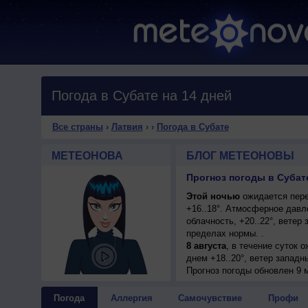
Погода в Субате на 14 дней
Все страны
›
Латвия
›
›
Погода в Субате
МЕТЕОНОВА
БЛОГ МЕТЕОНОВЫ
Прогноз погоды в Субате
Этой ночью
ожидается пере
+16..18°. Атмосферное давл
облачность, +20..22°, вете
пределах нормы. .
8 августа
, в течение суток 
днем +18..20°, ветер западн
Прогноз погоды
обновлен 9 
Погода
Аллергия
Самочувствие
Профи