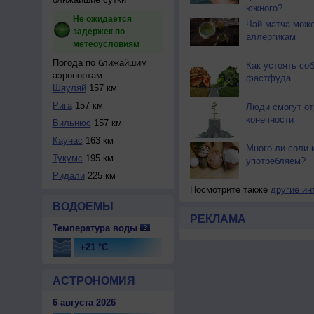
южного?
Не ожидается
Чай матча може
задержек по
аллергикам
метеоусловиям
Погода по ближайшим
Как устоять со
аэропортам
фастфуда
Шяуляй
157 км
Рига
157 км
Люди смогут о
конечности
Вильнюс
157 км
Каунас
163 км
Много ли соли 
Тукумс
195 км
употребляем?
Ридали
225 км
Посмотрите также
другие ин
ВОДОЕМЫ
РЕКЛАМА
Температура воды
+21 °C
АСТРОНОМИЯ
6 августа 2026