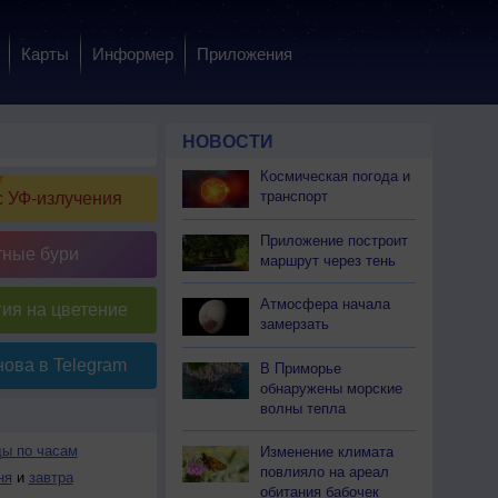
Карты
Информер
Приложения
НОВОСТИ
Космическая погода и
транспорт
 УФ-излучения
Приложение построит
тные бури
маршрут через тень
Атмосфера начала
ия на цветение
замерзать
ова в Telegram
В Приморье
обнаружены морские
волны тепла
ды по часам
Изменение климата
повлияло на ареал
ня
и
завтра
обитания бабочек