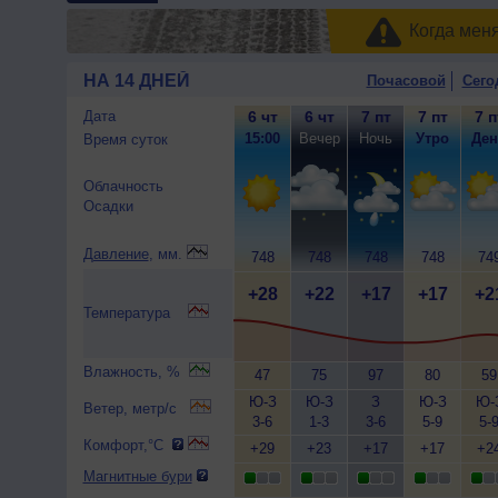
Когда мен
НА 14 ДНЕЙ
Почасовой
Сего
Дата
6 чт
6 чт
7 пт
7 пт
7 п
15:00
Вечер
Ночь
Утро
Ден
Время суток
Облачность
Осадки
Давление
, мм.
748
748
748
748
74
+28
+22
+17
+17
+2
Температура
Влажность, %
47
75
97
80
59
Ю-З
Ю-З
З
Ю-З
Ю-
Ветер, метр/с
3-6
1-3
3-6
5-9
5-
Комфорт,°C
+29
+23
+17
+17
+2
Магнитные бури