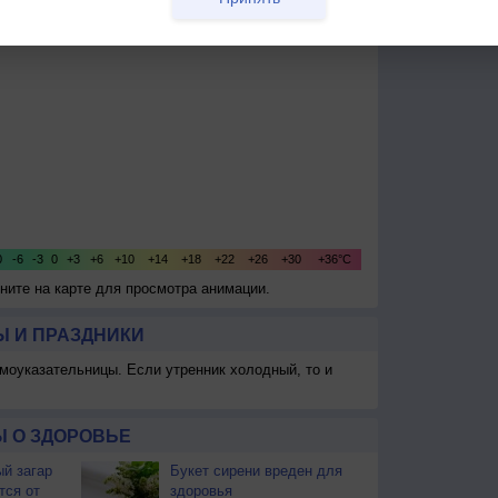
кните на карте для просмотра анимации.
 И ПРАЗДНИКИ
моуказательницы. Если утренник холодный, то и
 О ЗДОРОВЬЕ
й загар
Букет сирени вреден для
тся от
здоровья