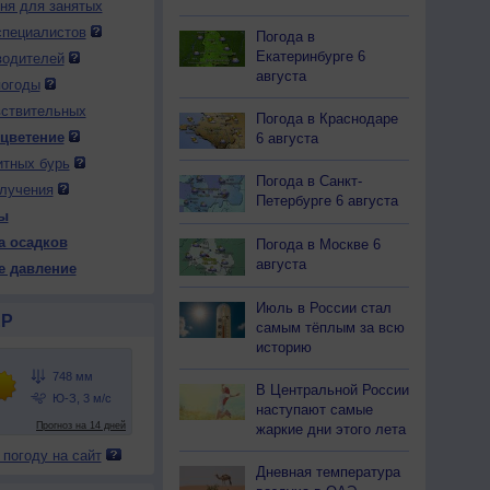
дня для занятых
специалистов
Погода в
Екатеринбурге 6
водителей
августа
погоды
вствительных
 вс
10 пн
10 пн
10 пн
10 пн
11 вт
11 вт
11 вт
11 вт
Погода в Краснодаре
чер
Ночь
Утро
День
Вечер
Ночь
Утро
День
Вечер
 цветение
6 августа
итных бурь
Погода в Санкт-
лучения
Петербурге 6 августа
ы
а осадков
Погода в Москве 6
54
754
753
752
749
748
750
751
752
августа
е давление
17
+13
+18
+24
+19
+16
+15
+22
+17
Июль в России стал
Р
самым тёплым за всю
историю
76
94
66
43
71
92
95
41
59
В Центральной России
Ю
Ю
Ю
Ю
Ю
Ю-З
Ю-З
З
С-З
наступают самые
-5
2-5
3-6
5-9
3-6
3-6
3-6
3-6
2-5
жаркие дни этого лета
17
+13
+18
+25
+19
+16
+15
+25
+17
 погоду на сайт
Дневная температура