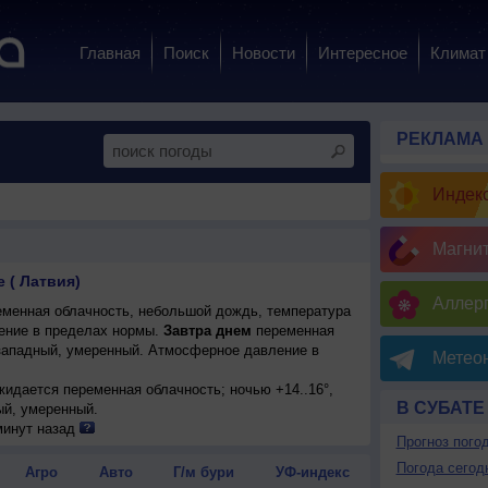
Главная
Поиск
Новости
Интересное
Климат
РЕКЛАМА
Индекс
Магни
 ( Латвия)
Аллерг
менная облачность, небольшой дождь, температура
ение в пределах нормы.
Завтра днем
переменная
р западный, умеренный. Атмосферное давление в
Метеон
ожидается переменная облачность; ночью +14..16°,
В СУБАТЕ
ый, умеренный.
минут назад
Прогноз пого
Погода сегод
Агро
Авто
Г/м бури
УФ-индекс