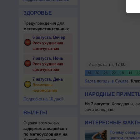
ЗДОРОВЬЕ
Предупреждения для
метеочувствительных
6 августа, Вечер
Риск ухудшения
самочувствия
7 августа, Ночь
Риск ухудшения
самочувствия
7 августа, День
Карта погоды в Субате
. Кли
Возможны
недомогания
НАРОДНЫЕ ПРИМЕТЫ
Подробно на 10 дней
На 7 августа
: Холодницы, зи
зима холодная.
ВЫЛЕТЫ
ИНТЕРЕСНЫЕ ФАКТЫ
Оценка возможных
задержек авиарейсов
Почему северны
по метеоусловиям
на
цветом отличае
ближайшие сутки