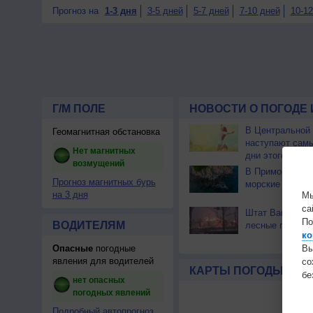
Прогноз на
1-3 дня
3-5 дней
5-7 дней
7-10 дней
10-12
Г/М ПОЛЕ
НОВОСТИ О ПОГОДЕ 
В Центральной
Геомагнитная обстановка
наступают сам
Нет магнитных
дни этого лета
возмущений
В Приморье об
Прогноз магнитных бурь
морские волны 
на 3 дня
Мы
са
Штат Вашингтон
По
ВОДИТЕЛЯМ
лесные пожары
ко
Опасные
погодные
Вы
явления для водителей
с
КАРТЫ ПОГОДЫ
бе
нет опасных
погодных явлений
Подробный автопрогноз