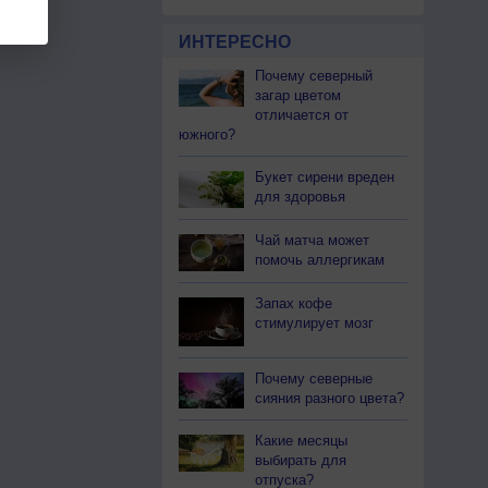
ИНТЕРЕСНО
Почему северный
загар цветом
отличается от
южного?
Букет сирени вреден
для здоровья
Чай матча может
помочь аллергикам
Запах кофе
стимулирует мозг
Почему северные
сияния разного цвета?
Какие месяцы
выбирать для
отпуска?