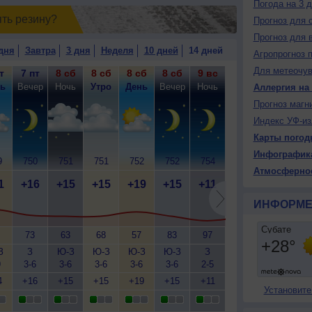
Погода на 3 
ять резинy?
Прогноз для 
Прогноз для 
дня
Завтра
3 дня
Неделя
10 дней
14 дней
Агропрогноз 
Для метеочу
т
7 пт
8 сб
8 сб
8 сб
8 сб
9 вс
9 вс
9 вс
9
ь
Вечер
Ночь
Утро
День
Вечер
Ночь
Утро
День
Ве
Аллергия на
Прогноз магн
Индекс УФ-из
Карты погод
Инфографик
9
750
751
751
752
752
754
754
754
7
Атмосферно
1
+16
+15
+15
+19
+15
+11
+15
+22
+
ИНФОРМЕ
73
63
68
57
83
97
71
47
З
З
Ю-З
Ю-З
Ю-З
Ю-З
З
Ю-З
Ю-З
9
3-6
3-6
3-6
3-6
3-6
2-5
3-6
3-6
2
4
+16
+15
+15
+19
+15
+11
+15
+25
+
Установите