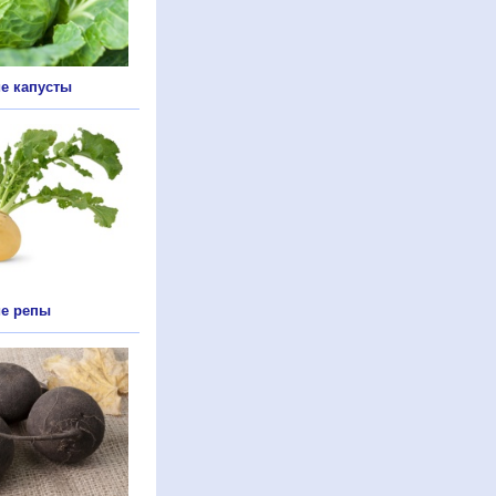
е капусты
е репы