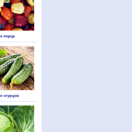
е перца
е огурцов