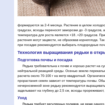
формируются за 2-4 месяца. Растение в целом холодос
градусах, всходы переносят заморозки до -3 градусов, 
температура для роста является +18..+20 градусов. П
растения могут зацвести, не образовав корнеплода. Так
при посадке рекомендуется выбирать плодородные поч
Технология выращивания редьки в откр
Подготовка почвы и посадка
Редька требовательна к почве и хорошо растет на с
нейтральной реакцией среды. Осенью землю перекапы
расчета около 70-100 г на метр квадратный. Органичес
прорастания семян зависит от температуры почвы. Обыч
нечерноземной зоне редьку рекомендуется выращивать 
заделывают на глубину до 2,5 см, всходы прореживают,
Уход
Редька требует регулярных поливов, не реже одного 