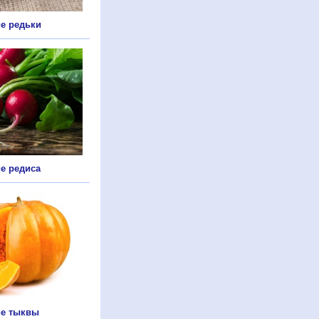
е редьки
е редиса
е тыквы