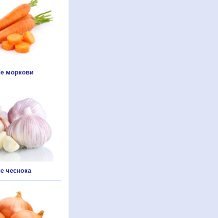
е моркови
е чеснока