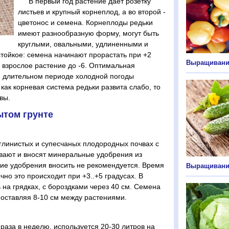
В первый год растение дает розетку
листьев и крупный корнеплод, а во второй -
цветонос и семена. Корнеплоды редьки
имеют разнообразную форму, могут быть
круглыми, овальными, удлиненными и
тойкое: семена начинают прорастать при +2
Выращивани
а взрослое растение до -6. Оптимальная
ри длительном периоде холодной погоды
 как корневая система редьки развита слабо, то
вы.
ытом грунте
углинистых и супесчаных плодородных почвах с
вают и вносят минеральные удобрения из
кие удобрения вносить не рекомендуется. Время
Выращивани
но это происходит при +3..+5 градусах. В
на грядках, с бороздками через 40 см. Семена
 оставляя 8-10 см между растениями.
раза в неделю, используется 20-30 литров на