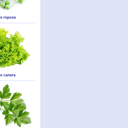
е гороха
 салата