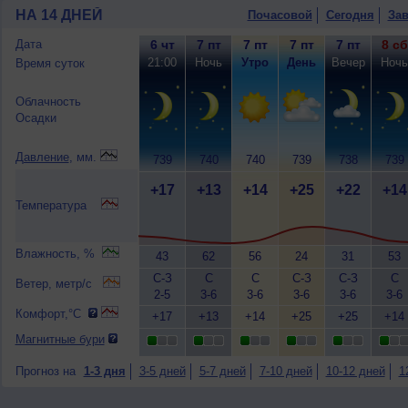
НА 14 ДНЕЙ
Почасовой
Сегодня
Зав
Дата
6 чт
7 пт
7 пт
7 пт
7 пт
8 сб
21:00
Ночь
Утро
День
Вечер
Ночь
Время суток
Облачность
Осадки
Давление
, мм.
739
740
740
739
738
739
+17
+13
+14
+25
+22
+14
Температура
Влажность, %
43
62
56
24
31
53
С-З
С
С
С-З
С-З
С
Ветер, метр/с
2-5
3-6
3-6
3-6
3-6
3-6
Комфорт,°C
+17
+13
+14
+25
+25
+14
Магнитные бури
Прогноз на
1-3 дня
3-5 дней
5-7 дней
7-10 дней
10-12 дней
1