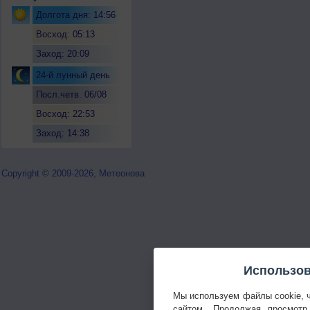
Долгота дня: 14:56
Восход: 05:13
Заход: 20:09
24-й лунный день
Посл.четв. 06/08
Восход: 22:53
Заход: 14:38
Copyright © 2009-2026, Метеонова
Использов
Мы используем файлы cookie, 
сайтом. Продолжая просмотр