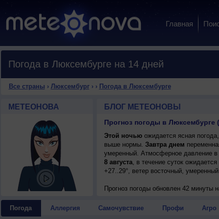
Главная
Пои
Погода в Люксембурге на 14 дней
Все страны
›
Люксембург
›
›
Погода в Люксембурге
МЕТЕОНОВА
БЛОГ МЕТЕОНОВЫ
Прогноз погоды в Люксембурге 
Этой ночью
ожидается ясная погода,
выше нормы.
Завтра днем
переменная
умеренный. Атмосферное давление в 
8 августа
, в течение суток ожидается
+27..29°, ветер восточный, умеренный
Прогноз погоды
обновлен 42 минуты н
Погода
Аллергия
Самочувствие
Профи
Агро