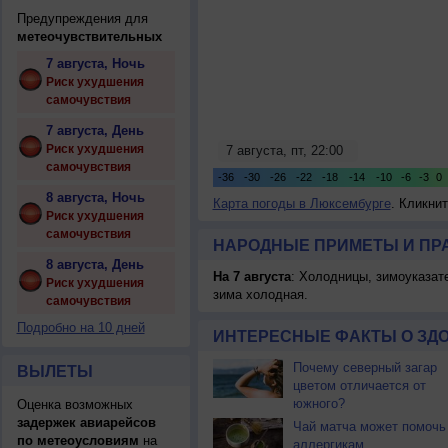
Предупреждения для
метеочувствительных
7 августа, Ночь
Риск ухудшения
самочувствия
7 августа, День
Риск ухудшения
самочувствия
8 августа, Ночь
Карта погоды в Люксембурге
. Кликни
Риск ухудшения
самочувствия
НАРОДНЫЕ ПРИМЕТЫ И ПР
8 августа, День
На 7 августа
: Холодницы, зимоуказат
Риск ухудшения
зима холодная.
самочувствия
Подробно на 10 дней
ИНТЕРЕСНЫЕ ФАКТЫ О ЗД
Почему северный загар
ВЫЛЕТЫ
цветом отличается от
южного?
Оценка возможных
задержек авиарейсов
Чай матча может помочь
по метеоусловиям
на
аллергикам