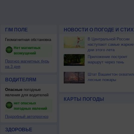
Г/М ПОЛЕ
НОВОСТИ О ПОГОДЕ И СТИ
В Центральной России
Геомагнитная обстановка
наступают самые жаркие
Нет магнитных
дни этого лета
возмущений
Приложение построит
Прогноз магнитных бурь
маршрут через тень
на 3 дня
Штат Вашингтон охватил
ВОДИТЕЛЯМ
лесные пожары
Опасные
погодные
явления для водителей
КАРТЫ ПОГОДЫ
нет опасных
погодных явлений
Подробный автопрогноз
ЗДОРОВЬЕ