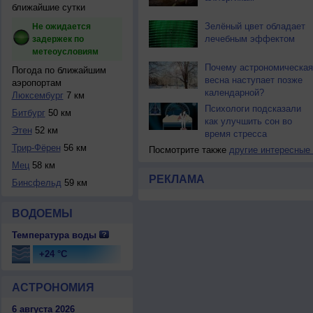
ближайшие сутки
Зелёный цвет обладает
Не ожидается
лечебным эффектом
задержек по
метеоусловиям
Почему астрономическая
Погода по ближайшим
весна наступает позже
аэропортам
календарной?
Люксембург
7 км
Психологи подсказали
Битбург
50 км
как улучшить сон во
Этен
52 км
время стресса
Трир-Фёрен
56 км
Посмотрите также
другие интересные
Мец
58 км
РЕКЛАМА
Бинсфельд
59 км
ВОДОЕМЫ
Температура воды
+24 °C
АСТРОНОМИЯ
6 августа 2026