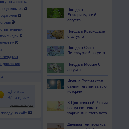
дня для занятых
специалистов
Погода в
Екатеринбурге 6
водителей
 вс
10 пн
10 пн
10 пн
10 пн
11 вт
11 вт
11 вт
11 вт
августа
чер
Ночь
Утро
День
Вечер
Ночь
Утро
День
Вечер
погоды
вствительных
Погода в Краснодаре
итных бурь
6 августа
лучения
Погода в Санкт-
ы
60
762
761
761
760
761
761
760
759
Петербурге 6 августа
а осадков
29
+25
+27
+33
+30
+27
+25
+33
+30
е давление
Погода в Москве 6
августа
Р
Июль в России стал
53
57
52
37
50
54
66
40
55
самым тёплым за всю
В
С-З
С
Ю-В
Ю-В
З
С-З
Ю-В
Ю-В
историю
-6
2-5
2-5
3-6
3-6
2-5
1-3
3-6
3-6
30
+26
+28
+34
+32
+28
+26
+33
+33
В Центральной России
наступают самые
жаркие дни этого лета
 погоду на сайт
Дневная температура