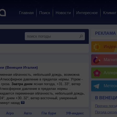
Главная
Поиск
Новости
Интересное
Климат
РЕКЛАМА
Индекс
Магни
ии (Венеция Италия)
Аллерг
менная облачность, небольшой дождь, возможна
. Атмосферное давление в пределах нормы. Утром -
гроза.
Завтра днем
ясная погода, +31..33°, ветер
Метеон
Атмосферное давление в пределах нормы. .
ожидается переменная облачность, небольшой дождь,
В ВЕНЕЦ
24°, днем +30..32°, ветер восточный, умеренный.
 минут назад
Прогноз пого
Погода сегод
Агро
Авто
Г/м бури
УФ-индекс