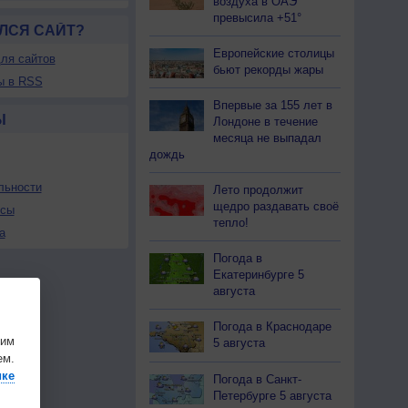
воздуха в ОАЭ
превысила +51°
ЛСЯ САЙТ?
Европейские столицы
ля сайтов
бьют рекорды жары
ы в RSS
Впервые за 155 лет в
Ы
Лондоне в течение
месяца не выпадал
дождь
льности
Лето продолжит
щедро раздавать своё
осы
тепло!
а
Погода в
Екатеринбурге 5
августа
Погода в Краснодаре
шим
5 августа
ем.
ике
Погода в Санкт-
Петербурге 5 августа