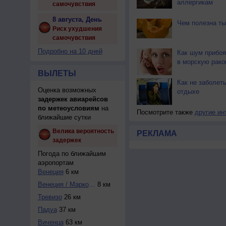
аллергикам
самочувствия
8 августа, День
Чем полезна ты
Риск ухудшения
самочувствия
Подробно на 10 дней
Как шум прибоя
в морскую рако
ВЫЛЕТЫ
Как не заболеть
Оценка возможных
отдыхе
задержек авиарейсов
по метеоусловиям
на
Посмотрите также
другие ин
ближайшие сутки
Велика вероятность
РЕКЛАМА
задержек
Погода по ближайшим
аэропортам
Венеция
6 км
Венеция / Марко-П...
8 км
Тревизо
26 км
Падуа
37 км
Виченца
63 км