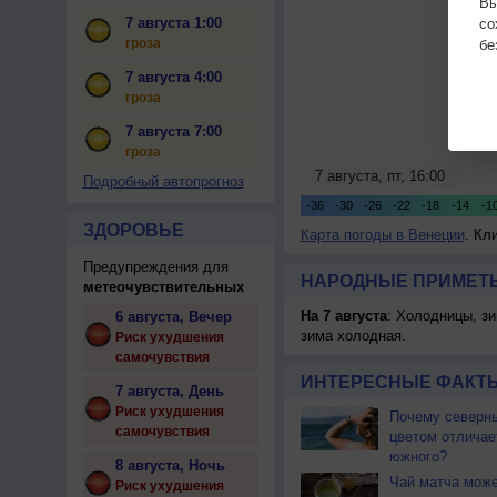
Вы
7 августа 1:00
с
гроза
бе
7 августа 4:00
гроза
7 августа 7:00
гроза
Подробный автопрогноз
ЗДОРОВЬЕ
Карта погоды в Венеции
. Кл
Предупреждения для
НАРОДНЫЕ ПРИМЕТЫ
метеочувствительных
На 7 августа
: Холодницы, зи
6 августа, Вечер
зима холодная.
Риск ухудшения
самочувствия
ИНТЕРЕСНЫЕ ФАКТЫ
7 августа, День
Риск ухудшения
Почему северны
самочувствия
цветом отличае
южного?
8 августа, Ночь
Чай матча може
Риск ухудшения