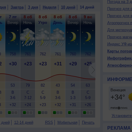
Погода на 3 
дня
Завтра
3 дня
Неделя
10 дней
14 дней
Прогноз для 
Прогноз для 
т
7 пт
8 сб
8 сб
8 сб
8 сб
9 вс
9 вс
9 вс
9
ь
Вечер
Ночь
Утро
День
Вечер
Ночь
Утро
День
Ве
Агропрогноз 
Для метеочу
Прогноз магн
Индекс УФ-из
Карты погод
0
758
761
762
761
760
762
762
762
7
Инфографик
2
+30
+23
+23
+31
+29
+25
+26
+31
+
Атмосферно
ИНФОРМЕ
53
79
82
43
54
63
56
37
В
В
С
С
В
В
С
С
В
6
3-6
7-12
5-9
3-6
1-3
5-9
3-6
3-6
3
3
+32
+24
+23
+32
+31
+26
+27
+31
+
Установите
 дней
12-14 дней
RSS
Мобильная
Печать
РЕКЛАМА