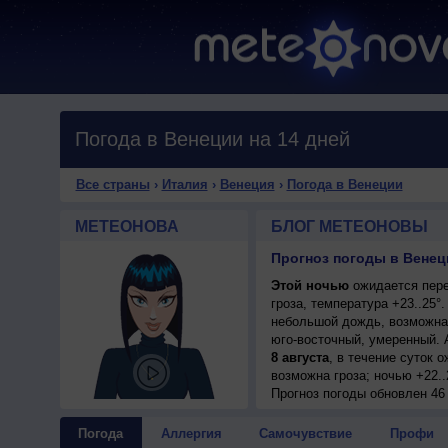
Погода в Венеции на 14 дней
Все страны
›
Италия
›
Венеция
›
Погода в Венеции
МЕТЕОНОВА
БЛОГ МЕТЕОНОВЫ
Прогноз погоды в Венец
Этой ночью
ожидается пере
гроза, температура +23..25°
небольшой дождь, возможна 
юго-восточный, умеренный. 
8 августа
, в течение суток 
возможна гроза; ночью +22..
Прогноз погоды
обновлен 46
Погода
Аллергия
Самочувствие
Профи