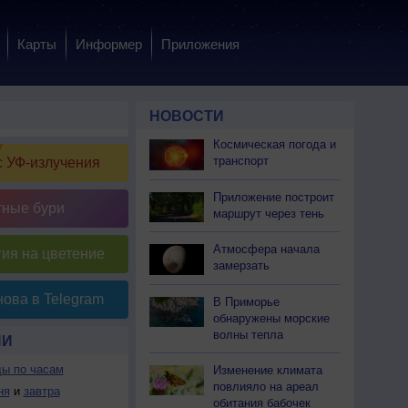
Карты
Информер
Приложения
НОВОСТИ
Космическая погода и
транспорт
 УФ-излучения
Приложение построит
тные бури
маршрут через тень
Атмосфера начала
ия на цветение
замерзать
ова в Telegram
В Приморье
обнаружены морские
волны тепла
ИИ
ды по часам
Изменение климата
повлияло на ареал
ня
и
завтра
обитания бабочек