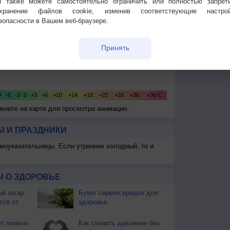
 также можете самостоятельно ограничить или полностью запрет
охранение файлов cookie, изменив соответствующие настрой
зопасности в Вашем веб-браузере.
Принять
икните на карте для просмотра анимации.
 И ПРАЗДНИКИ
моуказательницы. Если утренник холодный, то и
 О ЗДОРОВЬЕ
й загар
Букет сирени вреден для
тся от
здоровья
т помочь
Как снизить давление без