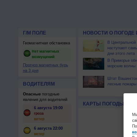
Г/М ПОЛЕ
НОВОСТИ О ПОГОДЕ 
В Центральной
Геомагнитная обстановка
наступают сам
Нет магнитных
дни этого лета
возмущений
В Приморье об
Прогноз магнитных бурь
морские волны 
на 3 дня
Штат Вашингтон
ВОДИТЕЛЯМ
лесные пожары
Опасные
погодные
явления для водителей
КАРТЫ ПОГОДЫ
6 августа 19:00
гроза
Мы
ветер
са
По
6 августа 22:00
ко
ветер