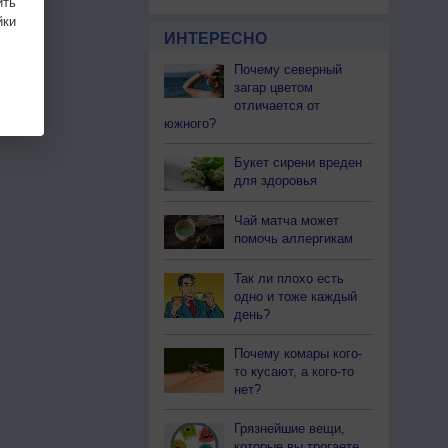
ить
ки
ИНТЕРЕСНО
Почему северный
загар цветом
отличается от
южного?
Букет сирени вреден
для здоровья
Чай матча может
помочь аллергикам
Так ли плохо есть
одно и тоже каждый
день?
Почему комары кого-
то кусают, а кого-то
нет?
Грязнейшие вещи,
которые вы трогаете