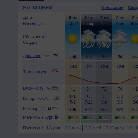
НА 14 ДНЕЙ
Почасовой
Сего
Дата
6 чт
6 чт
7 пт
7 пт
7 п
15:00
Вечер
Ночь
Утро
Ден
Время суток
Облачность
Осадки
Давление
, мм.
758
760
760
760
76
+34
+27
+24
+24
+3
Температура
Влажность, %
41
64
72
74
41
Ю-В
С
С
С-З
Ю-
Ветер, метр/с
5-9
7-12
5-9
3-6
3-
Комфорт,°C
+36
+29
+25
+24
+3
Магнитные бури
Прогноз на
1-3 дня
3-5 дней
5-7 дней
7-10 дней
10-12