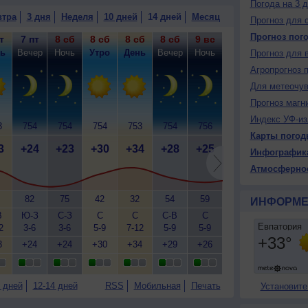
Погода на 3 
втра
3 дня
Неделя
10 дней
14 дней
Месяц
Прогноз для 
Прогноз пог
т
7 пт
8 сб
8 сб
8 сб
8 сб
9 вс
9 вс
9 вс
9
ь
Вечер
Ночь
Утро
День
Вечер
Ночь
Утро
День
Ве
Прогноз для 
Агропрогноз 
Для метеочу
Прогноз магн
Индекс УФ-из
3
754
754
754
753
754
756
758
758
7
Карты погод
3
+24
+23
+30
+34
+28
+25
+28
+33
+
Инфографик
Атмосферно
82
75
42
32
54
59
52
32
ИНФОРМЕ
В
Ю-З
С-З
С
С
С-В
С
С
С
2
3-6
3-6
5-9
7-12
5-9
5-9
7-12
7-12
7
3
+24
+24
+30
+34
+29
+26
+28
+32
+
 дней
12-14 дней
RSS
Мобильная
Печать
Установите