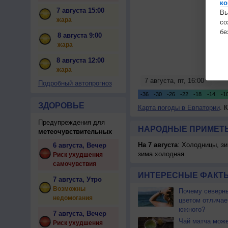
ко
7 августа 15:00
Вы
жара
с
бе
8 августа 9:00
жара
8 августа 12:00
жара
Подробный автопрогноз
ЗДОРОВЬЕ
Карта погоды в Евпатории
. 
Предупреждения для
НАРОДНЫЕ ПРИМЕТЫ
метеочувствительных
На 7 августа
: Холодницы, зи
6 августа, Вечер
зима холодная.
Риск ухудшения
самочувствия
ИНТЕРЕСНЫЕ ФАКТЫ
7 августа, Утро
Возможны
Почему северны
недомогания
цветом отличае
южного?
7 августа, Вечер
Чай матча може
Риск ухудшения