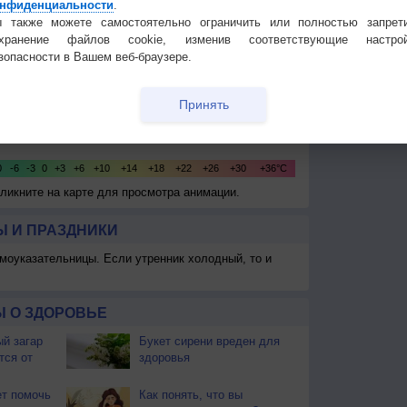
нфиденциальности
.
 также можете самостоятельно ограничить или полностью запрет
охранение файлов cookie, изменив соответствующие настрой
зопасности в Вашем веб-браузере.
Принять
Кликните на карте для просмотра анимации.
 И ПРАЗДНИКИ
моуказательницы. Если утренник холодный, то и
 О ЗДОРОВЬЕ
й загар
Букет сирени вреден для
тся от
здоровья
т помочь
Как понять, что вы