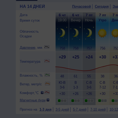
НА 14 ДНЕЙ
Почасовой
Сегодня
За
Дата
6 чт
6 чт
7 пт
7 пт
7 п
19:00
Вечер
Ночь
Утро
Ден
Время суток
Облачность
Осадки
Давление
, мм.
758
758
757
756
75
+29
+25
+24
+30
+3
Температура
Влажность, %
48
61
55
38
36
Ю-В
В
С-В
С-В
С-
Ветер, метр/с
3-6
1-3
3-6
7-12
7-1
Комфорт,°C
+30
+26
+26
+30
+3
Магнитные бури
Прогноз на
1-3 дня
3-5 дней
5-7 дней
7-10 дней
10-12