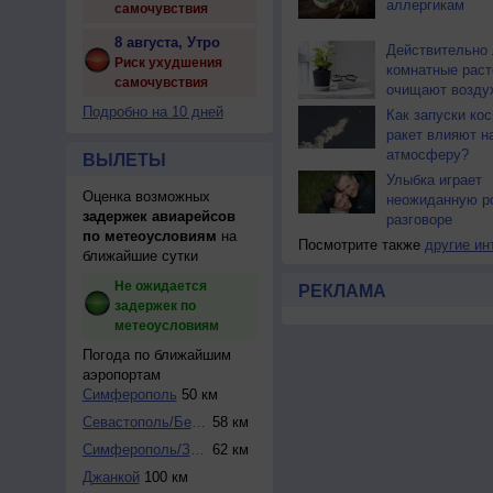
аллергикам
самочувствия
8 августа, Утро
Действительно 
Риск ухудшения
комнатные раст
самочувствия
очищают возду
Подробно на 10 дней
Как запуски ко
ракет влияют н
атмосферу?
ВЫЛЕТЫ
Улыбка играет
Оценка возможных
неожиданную р
задержек авиарейсов
разговоре
по метеоусловиям
на
Посмотрите также
другие ин
ближайшие сутки
Не ожидается
РЕКЛАМА
задержек по
метеоусловиям
Погода по ближайшим
аэропортам
Симферополь
50 км
Севастополь/Бельб...
58 км
Симферополь/Завод...
62 км
Джанкой
100 км