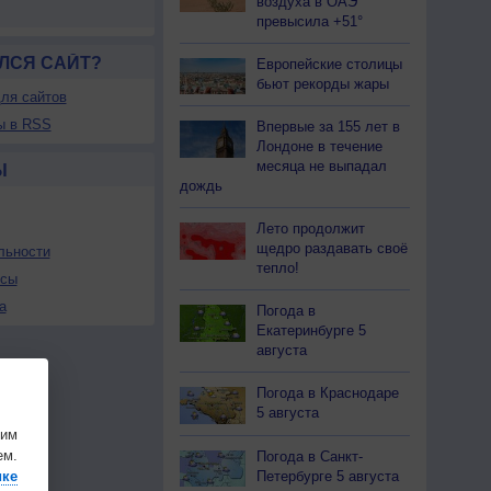
воздуха в ОАЭ
превысила +51°
ЛСЯ САЙТ?
Европейские столицы
бьют рекорды жары
ля сайтов
ы в RSS
Впервые за 155 лет в
Лондоне в течение
месяца не выпадал
Ы
дождь
Лето продолжит
щедро раздавать своё
льности
тепло!
осы
а
Погода в
Екатеринбурге 5
августа
Погода в Краснодаре
5 августа
шим
ем.
Погода в Санкт-
ике
Петербурге 5 августа