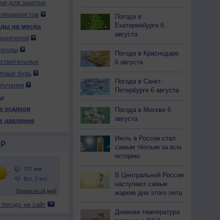
дня для занятых
специалистов
Погода в
Екатеринбурге 6
оды на месяц
 вс
10 пн
10 пн
10 пн
10 пн
11 вт
11 вт
11 вт
11 вт
августа
чер
Ночь
Утро
День
Вечер
Ночь
Утро
День
Вечер
водителей
погоды
Погода в Краснодаре
вствительных
6 августа
итных бурь
Погода в Санкт-
лучения
59
760
760
759
760
760
760
759
760
Петербурге 6 августа
ы
27
+22
+27
+32
+24
+22
+28
+32
+25
а осадков
Погода в Москве 6
августа
е давление
Июль в России стал
34
43
45
26
46
50
40
28
39
Р
самым тёплым за всю
С
С
С-В
С
С
С-В
С-В
С
С-В
историю
-12
5-9
7-12
5-9
3-6
3-6
5-9
3-6
2-5
27
+25
+27
+30
+25
+25
+28
+31
+26
В Центральной России
наступают самые
жаркие дни этого лета
 погоду на сайт
Дневная температура