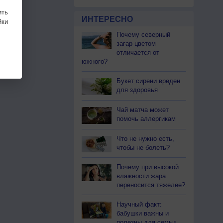
ить
ИНТЕРЕСНО
ки
Почему северный
загар цветом
отличается от
южного?
Букет сирени вреден
для здоровья
Чай матча может
помочь аллергикам
Что не нужно есть,
чтобы не болеть?
Почему при высокой
влажности жара
переносится тяжелее?
Научный факт:
бабушки важны и
полезны для семьи