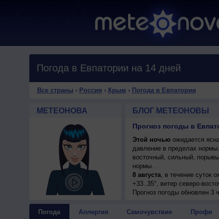
Погода в Евпатории на 14 дней
Все страны
›
Россия
›
Крым
›
Погода в Евпатории
МЕТЕОНОВА
БЛОГ МЕТЕОНОВЫ
Прогноз погоды в Евпат
Этой ночью
ожидается ясна
давление в пределах нормы
восточный, сильный, порывы
нормы. .
8 августа
, в течение суток 
+33..35°, ветер северо-вост
Прогноз погоды
обновлен 3 ч
Погода
Аллергия
Самочувствие
Профи