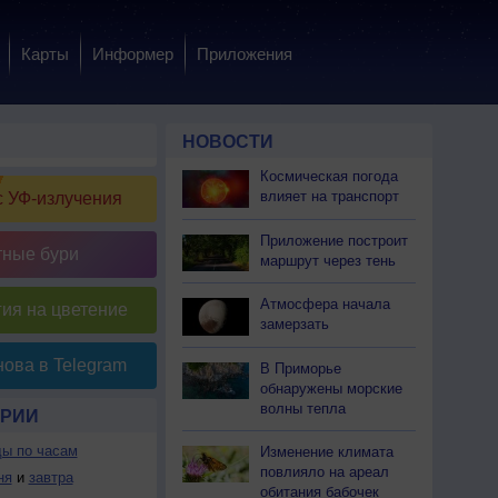
Карты
Информер
Приложения
НОВОСТИ
Космическая погода
влияет на транспорт
 УФ-излучения
Приложение построит
тные бури
маршрут через тень
Атмосфера начала
ия на цветение
замерзать
ова в Telegram
В Приморье
обнаружены морские
волны тепла
ОРИИ
ды по часам
Изменение климата
повлияло на ареал
ня
и
завтра
обитания бабочек