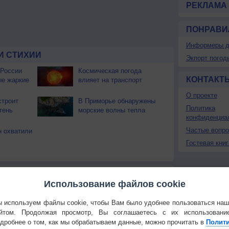
РЕКЛАМА
ПОНРАВИ
Информеры д
И СТИХИИ
Экпорт погод
 России
Космическая погода
КОНТАКТ
ые жаркие
влияет на транспорт
О проекте
строит
В Приморье обнаружены
Политика
тень
морские волны тепла
конфиденциа
Частые вопр
 охватили
Гостевая книг
Температура
Облачность
Осадки
Использование файлов cookie
 используем файлы cookie, чтобы Вам было удобнее пользоваться на
йтом. Продолжая просмотр, Вы соглашаетесь с их использовани
дробнее о том, как мы обрабатываем данные, можно прочитать в
Полит