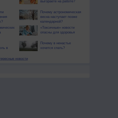
выгораете на работе?
ли
Почему астрономическая
ения
весна наступает позже
х?
календарной?
смических
«Токсичные» новости
а
опасны для здоровья
Почему в ненастье
оль в
хочется спать?
тересные новости