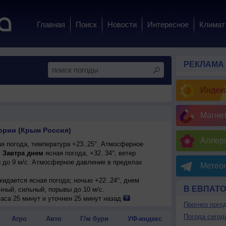
Главная
Поиск
Новости
Интересное
Климат
РЕКЛАМА
Индекс
Магни
ории (Крым Россия)
Аллерг
я погода, температура +23..25°. Атмосферное
.
Завтра днем
ясная погода, +32..34°, ветер
 до 9 м/с. Атмосферное давление в пределах
Метеон
ожидается ясная погода; ночью +22..24°, днем
В ЕВПАТ
очный, сильный, порывы до 10 м/с.
аса 25 минут и уточнен 25 минут назад
Прогноз пого
Погода сегод
Агро
Авто
Г/м бури
УФ-индекс