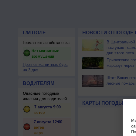
Г/М ПОЛЕ
НОВОСТИ О ПОГОДЕ 
В Центральной
Геомагнитная обстановка
наступают сам
Нет магнитных
дни этого лета
возмущений
Приложение по
Прогноз магнитных бурь
маршрут через 
на 3 дня
Штат Вашингтон
ВОДИТЕЛЯМ
лесные пожары
Опасные
погодные
явления для водителей
КАРТЫ ПОГОДЫ
7 августа 9:00
ветер
Мы
7 августа 12:00
са
ветер
По
жара