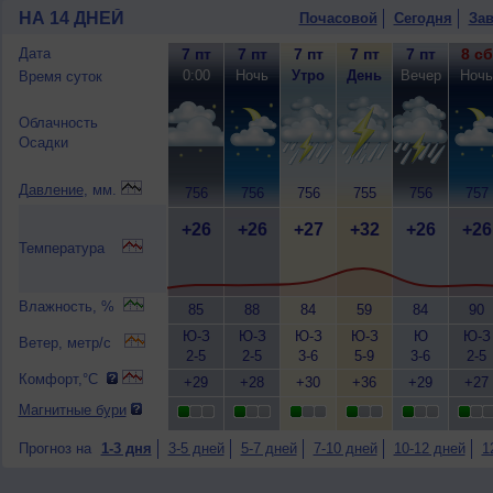
НА 14 ДНЕЙ
Почасовой
Сегодня
Зав
Дата
7 пт
7 пт
7 пт
7 пт
7 пт
8 сб
0:00
Ночь
Утро
День
Вечер
Ночь
Время суток
Облачность
Осадки
Давление
, мм.
756
756
756
755
756
757
+26
+26
+27
+32
+26
+26
Температура
Влажность, %
85
88
84
59
84
90
Ю-З
Ю-З
Ю-З
Ю-З
Ю
Ю-З
Ветер, метр/с
2-5
2-5
3-6
5-9
3-6
2-5
Комфорт,°C
+29
+28
+30
+36
+29
+27
Магнитные бури
Прогноз на
1-3 дня
3-5 дней
5-7 дней
7-10 дней
10-12 дней
1