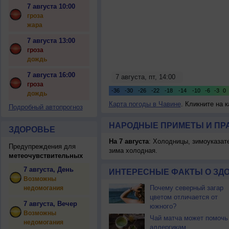
7 августа 10:00
гроза
жара
7 августа 13:00
гроза
дождь
7 августа 16:00
гроза
дождь
Карта погоды в Чавине
. Кликните на 
Подробный автопрогноз
НАРОДНЫЕ ПРИМЕТЫ И ПР
ЗДОРОВЬЕ
На 7 августа
: Холодницы, зимоуказат
Предупреждения для
зима холодная.
метеочувствительных
7 августа, День
ИНТЕРЕСНЫЕ ФАКТЫ О ЗД
Возможны
Почему северный загар
недомогания
цветом отличается от
7 августа, Вечер
южного?
Возможны
Чай матча может помочь
недомогания
аллергикам