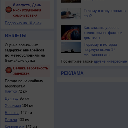
8 августа, День
Риск ухудшения
Почему в жару клонит в
самочувствия
сон?
Подробно на 10 дней
Как снизить уровень
холестерина: факты и
ВЫЛЕТЫ
домыслы
Первому в истории
Оценка возможных
поцелую около 17
задержек авиарейсов
миллионов лет
по метеоусловиям
на
ближайшие сутки
Посмотрите также
другие интересные
Велика вероятность
РЕКЛАМА
задержек
Погода по ближайшим
аэропортам
Кантхо
72 км
Вунгтау
95 км
Хошимин
104 км
Бьенхоа
127 км
Ратьзя
133 км
Коншон о-в
137 км