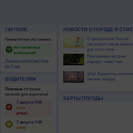
Г/М ПОЛЕ
НОВОСТИ О ПОГОДЕ И СТИ
В Центральной России
Геомагнитная обстановка
наступают самые жаркие
Нет магнитных
дни этого лета
возмущений
Приложение построит
Прогноз магнитных бурь
маршрут через тень
на 3 дня
Штат Вашингтон охватил
ВОДИТЕЛЯМ
лесные пожары
Опасные
погодные
явления для водителей
КАРТЫ ПОГОДЫ
7 августа 4:00
гроза
дождь
7 августа 7:00
гроза