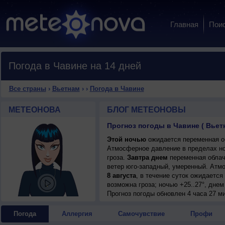
Главная
Пои
Погода в Чавине на 14 дней
Все страны
›
Вьетнам
›
›
Погода в Чавине
МЕТЕОНОВА
БЛОГ МЕТЕОНОВЫ
Прогноз погоды в Чавине ( Вьет
Этой ночью
ожидается переменная об
Атмосферное давление в пределах но
гроза.
Завтра днем
переменная облачн
ветер юго-западный, умеренный. Атм
8 августа
, в течение суток ожидаетс
возможна гроза; ночью +25..27°, днем
Прогноз погоды
обновлен 4 часа 27 ми
Погода
Аллергия
Самочувствие
Профи