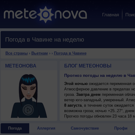
Главная
Пои
Погода в Чавине на неделю
Все страны
›
Вьетнам
›
›
Погода в Чавине
МЕТЕОНОВА
БЛОГ МЕТЕОНОВЫ
Прогноз погоды на неделю в Чав
Этой ночью
ожидается переменная об
Атмосферное давление в пределах но
гроза.
Завтра днем
переменная облачн
ветер юго-западный, умеренный. Атм
8 августа
, в течение суток ожидаетс
возможна гроза; ночью +25..27°, днем
Прогноз погоды
обновлен 23 часа 18 м
Погода
Аллергия
Самочувствие
Профи