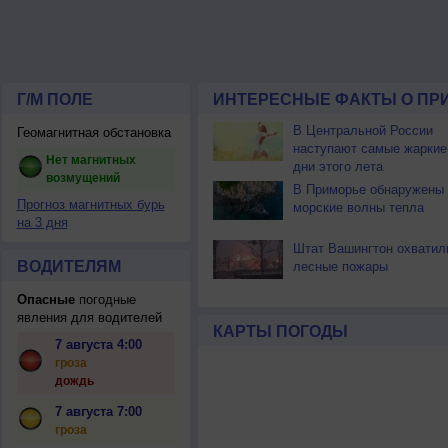
Г/М ПОЛЕ
ИНТЕРЕСНЫЕ ФАКТЫ О ПР
В Центральной России
Геомагнитная обстановка
наступают самые жаркие
Нет магнитных
дни этого лета
возмущений
В Приморье обнаружены
Прогноз магнитных бурь
морские волны тепла
на 3 дня
Штат Вашингтон охватил
ВОДИТЕЛЯМ
лесные пожары
Опасные
погодные
явления для водителей
КАРТЫ ПОГОДЫ
7 августа 4:00
гроза
дождь
7 августа 7:00
гроза