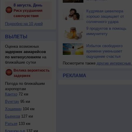
8 августа, День
Риск ухудшения
Кудрявая шевелюра
самочувствия
хорошо защищает от
солнечного удара
Подробно на 10 дней
9 продуктов в помощь
иммунитету
ВЫЛЕТЫ
Избыток свободного
Оценка возможных
времени уменьшает
задержек авиарейсов
ощущение счастья
по метеоусловиям
на
ближайшие сутки
Посмотрите также
другие интересные
Велика вероятность
РЕКЛАМА
задержек
Погода по ближайшим
аэропортам
Кантхо
72 км
Вунгтау
95 км
Хошимин
104 км
Бьенхоа
127 км
Ратьзя
133 км
Коншон о-в
137 км