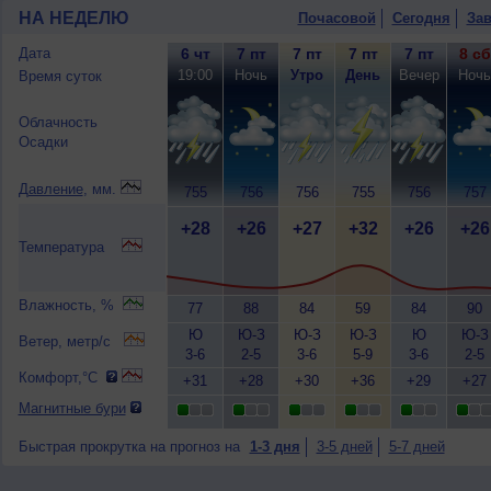
НА НЕДЕЛЮ
Почасовой
Сегодня
Зав
Дата
6 чт
7 пт
7 пт
7 пт
7 пт
8 сб
19:00
Ночь
Утро
День
Вечер
Ночь
Время суток
Облачность
Осадки
Давление
, мм.
755
756
756
755
756
757
+28
+26
+27
+32
+26
+26
Температура
Влажность, %
77
88
84
59
84
90
Ю
Ю-З
Ю-З
Ю-З
Ю
Ю-З
Ветер, метр/с
3-6
2-5
3-6
5-9
3-6
2-5
Комфорт,°C
+31
+28
+30
+36
+29
+27
Магнитные бури
Быстрая прокрутка на прогноз на
1-3 дня
3-5 дней
5-7 дней