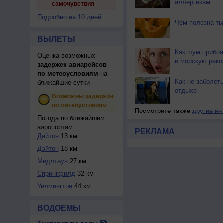
аллергикам
самочувствия
Подробно на 10 дней
Чем полезна ты
ВЫЛЕТЫ
Как шум прибоя
Оценка возможных
в морскую рако
задержек авиарейсов
по метеоусловиям
на
Как не заболеть
ближайшие сутки
отдыхе
Возможны задержки
по метеоустовиям
Посмотрите также
другие ин
Погода по ближайшим
аэропортам
РЕКЛАМА
Дейтон
13 км
Дэйтон
18 км
Мидлтаун
27 км
Спрингфилд
32 км
Уилмингтон
44 км
ВОДОЕМЫ