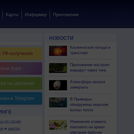
Карты
Информер
Приложения
НОВОСТИ
Космическая погода и
транспорт
 УФ-излучения
Приложение построит
тные бури
маршрут через тень
Атмосфера начала
ия на цветение
замерзать
ова в Telegram
В Приморье
обнаружены морские
волны тепла
ИНГЕ
ды по часам
Изменение климата
повлияло на ареал
ня
и
завтра
обитания бабочек