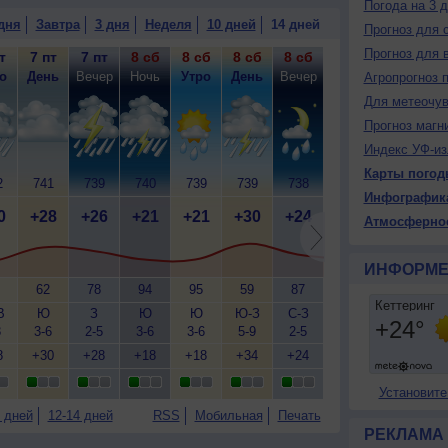
Погода на 3 
дня
Завтра
3 дня
Неделя
10 дней
14 дней
Прогноз для 
Прогноз для 
т
7 пт
7 пт
8 сб
8 сб
8 сб
8 сб
9 вс
9 вс
9
о
День
Вечер
Ночь
Утро
День
Вечер
Ночь
Утро
Д
Агропрогноз 
Для метеочу
Прогноз магн
Индекс УФ-из
Карты погод
2
741
739
740
739
739
738
740
740
7
Инфографик
0
+28
+26
+21
+21
+30
+24
+21
+20
+
Атмосферно
ИНФОРМЕ
62
78
94
95
59
87
94
88
В
Ю
З
Ю
Ю
Ю-З
С-З
З
С
3
3-6
2-5
3-6
3-6
5-9
2-5
1-3
1-3
2
8
+30
+28
+18
+18
+34
+24
+18
+19
+
Установите
 дней
12-14 дней
RSS
Мобильная
Печать
РЕКЛАМА