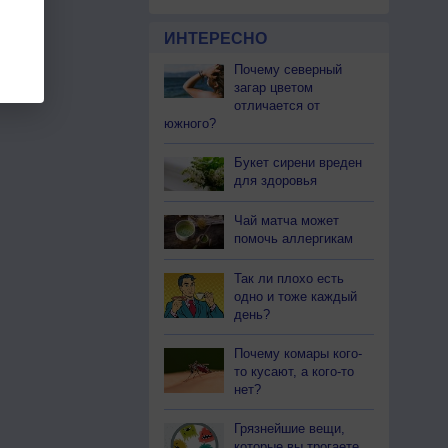
ИНТЕРЕСНО
Почему северный
загар цветом
отличается от
южного?
Букет сирени вреден
для здоровья
Чай матча может
помочь аллергикам
Так ли плохо есть
одно и тоже каждый
день?
Почему комары кого-
то кусают, а кого-то
нет?
Грязнейшие вещи,
которые вы трогаете