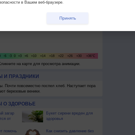
зопасности в Вашем веб-браузере.
Принять
Кликните на карте для просмотра анимации.
 И ПРАЗДНИКИ
ы. Почти повсеместно поспел хлеб. Наступает пора
ают березовые веники.
 О ЗДОРОВЬЕ
й загар
Букет сирени вреден для
тся от
здоровья
т помочь
Как снизить давление без