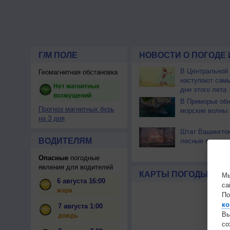
Г/М ПОЛЕ
НОВОСТИ О ПОГОДЕ 
В Центральной
Геомагнитная обстановка
наступают сам
Нет магнитных
дни этого лета
возмущений
В Приморье об
Прогноз магнитных бурь
морские волны 
на 3 дня
Штат Вашингтон
ВОДИТЕЛЯМ
лесные пожары
Опасные
погодные
явления для водителей
КАРТЫ ПОГОДЫ
Мы
6 августа 16:00
са
жара
По
ко
7 августа 1:00
Вы
дождь
с