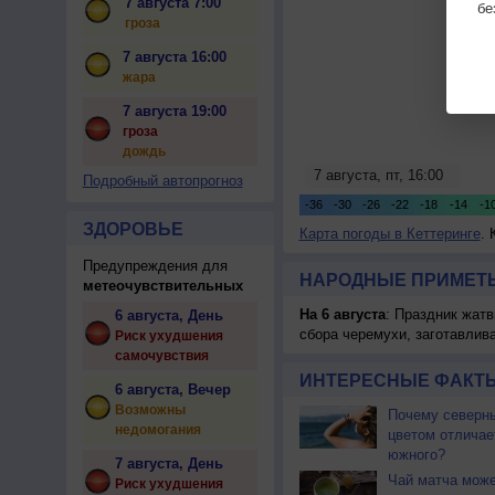
7 августа 7:00
бе
гроза
7 августа 16:00
жара
7 августа 19:00
гроза
дождь
Подробный автопрогноз
ЗДОРОВЬЕ
Карта погоды в Кеттеринге
. 
Предупреждения для
НАРОДНЫЕ ПРИМЕТЫ
метеочувствительных
На 6 августа
: Праздник жатв
6 августа, День
сбора черемухи, заготавлив
Риск ухудшения
самочувствия
ИНТЕРЕСНЫЕ ФАКТЫ
6 августа, Вечер
Возможны
Почему северны
недомогания
цветом отличае
южного?
7 августа, День
Чай матча може
Риск ухудшения