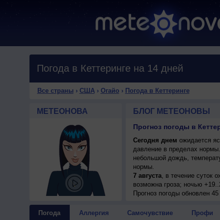
Погода в Кеттеринге на 14 дней
Все страны
›
США
›
Огайо
›
Погода в Кеттеринге
МЕТЕОНОВА
БЛОГ МЕТЕОНОВЫ
Прогноз погоды в Кетте
Сегодня днем
ожидается ясн
давление в пределах нормы.
небольшой дождь, температу
нормы.
7 августа
, в течение суток 
возможна гроза; ночью +19..
Прогноз погоды
обновлен 45
Погода
Аллергия
Самочувствие
Профи