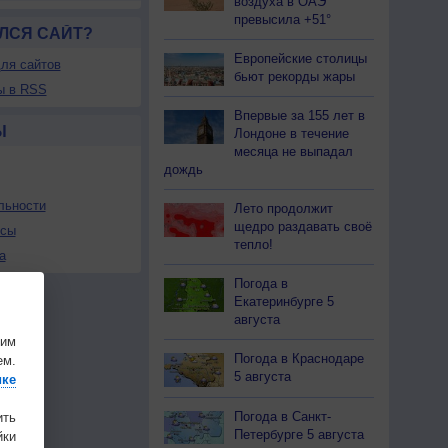
воздуха в ОАЭ
превысила +51°
ЛСЯ САЙТ?
Европейские столицы
ля сайтов
бьют рекорды жары
ы в RSS
Впервые за 155 лет в
Ы
Лондоне в течение
месяца не выпадал
дождь
льности
Лето продолжит
щедро раздавать своё
осы
тепло!
а
Погода в
Екатеринбурге 5
августа
шим
Погода в Краснодаре
ем.
5 августа
ике
Погода в Санкт-
ить
Петербурге 5 августа
ки