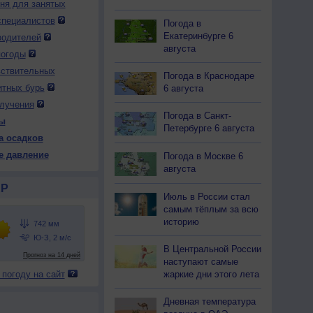
дня для занятых
специалистов
Погода в
Екатеринбурге 6
водителей
 вс
9 вс
10 пн
10 пн
10 пн
10 пн
11 вт
11 вт
11 вт
августа
ень
Вечер
Ночь
Утро
День
Вечер
Ночь
Утро
День
погоды
вствительных
Погода в Краснодаре
итных бурь
6 августа
лучения
Погода в Санкт-
ы
40
738
739
740
739
737
739
739
738
Петербурге 6 августа
а осадков
30
+27
+22
+22
+32
+28
+23
+23
+31
е давление
Погода в Москве 6
августа
Р
Июль в России стал
57
70
91
92
52
69
81
90
60
самым тёплым за всю
Ю
С
Ю-В
Ю
Ю-З
Ю-З
Ю-З
Ю
Ю-З
историю
-5
1-3
2-5
3-6
5-9
3-6
3-6
3-6
5-9
32
+30
+20
+20
+35
+30
+23
+22
+36
В Центральной России
наступают самые
жаркие дни этого лета
 погоду на сайт
Дневная температура