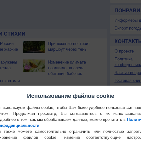
ПОНРАВИ
Информеры д
Экпорт погод
И СТИХИИ
КОНТАКТ
 России
Приложение построит
ые жаркие
маршрут через тень
О проекте
Политика
наружены
Изменение климата
конфиденциа
тепла
повлияло на ареал
Частые вопр
обитания бабочек
Гостевая книг
 охватили
Использование файлов cookie
Температура
Облачность
Осадки
 используем файлы cookie, чтобы Вам было удобнее пользоваться на
йтом. Продолжая просмотр, Вы соглашаетесь с их использовани
дробнее о том, как мы обрабатываем данные, можно прочитать в
Полит
нфиденциальности
.
 также можете самостоятельно ограничить или полностью запрет
охранение файлов cookie, изменив соответствующие настрой