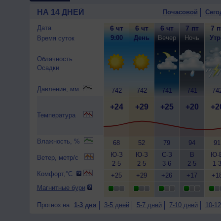
НА 14 ДНЕЙ
Почасовой
Сего
Дата
6 чт
6 чт
6 чт
7 пт
7 п
9:00
День
Вечер
Ночь
Утр
Время суток
Облачность
Осадки
Давление
, мм.
742
742
741
741
74
+24
+29
+25
+20
+2
Температура
Влажность, %
68
52
79
94
91
Ю-З
Ю-З
С-З
В
Ю-
Ветер, метр/с
2-5
2-5
3-6
2-5
1-
Комфорт,°C
+25
+29
+26
+17
+1
Магнитные бури
Прогноз на
1-3 дня
3-5 дней
5-7 дней
7-10 дней
10-12