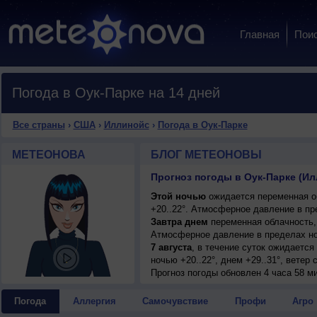
Главная
Пои
Погода в Оук-Парке на 14 дней
Все страны
›
США
›
Иллинойс
›
Погода в Оук-Парке
МЕТЕОНОВА
БЛОГ МЕТЕОНОВЫ
Прогноз погоды в Оук-Парке (И
Этой ночью
ожидается переменная о
+20..22°. Атмосферное давление в пр
Завтра днем
переменная облачность, 
Атмосферное давление в пределах но
7 августа
, в течение суток ожидаетс
ночью +20..22°, днем +29..31°, ветер 
Прогноз погоды
обновлен 4 часа 58 ми
Погода
Аллергия
Самочувствие
Профи
Агро