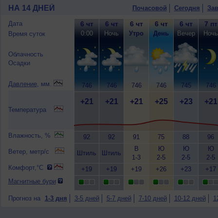
НА 14 ДНЕЙ
Почасовой
Сегодня
Зав
Дата
6 чт
6 чт
6 чт
6 чт
6 чт
7 пт
0:00
Ночь
Утро
День
Вечер
Ночь
Время суток
Облачность
Осадки
Давление
, мм.
746
746
746
746
745
746
+21
+21
+21
+25
+23
+21
Температура
Влажность, %
92
92
91
75
88
96
В
Ю
Ю
Ю
Ветер, метр/с
Штиль
Штиль
1-3
2-5
2-5
2-5
Комфорт,°C
+19
+19
+19
+26
+23
+17
Магнитные бури
Прогноз на
1-3 дня
3-5 дней
5-7 дней
7-10 дней
10-12 дней
1