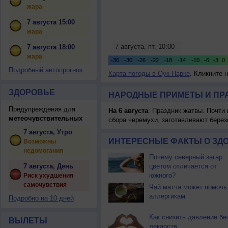
жара
7 августа 15:00
жара
7 августа 18:00
жара
Подробный автопрогноз
Карта погоды в Оук-Парке
. Кликните 
ЗДОРОВЬЕ
НАРОДНЫЕ ПРИМЕТЫ И ПР
Предупреждения для
На 6 августа
: Праздник жатвы. Почти
метеочувствительных
сбора черемухи, заготавливают берез
7 августа, Утро
ИНТЕРЕСНЫЕ ФАКТЫ О ЗД
Возможны
недомогания
Почему северный загар
7 августа, День
цветом отличается от
южного?
Риск ухудшения
самочувствия
Чай матча может помочь
аллергикам
Подробно на 10 дней
Как снизить давление бе
ВЫЛЕТЫ
лекарств