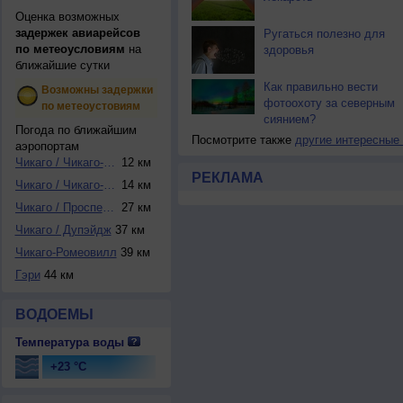
Оценка возможных
задержек авиарейсов
Ругаться полезно для
по метеоусловиям
на
здоровья
ближайшие сутки
Как правильно вести
Возможны задержки
фотоохоту за северным
по метеоустовиям
сиянием?
Погода по ближайшим
Посмотрите также
другие интересные
аэропортам
Чикаго / Чикаго-М...
12 км
РЕКЛАМА
Чикаго / Чикаго-О...
14 км
Чикаго / Проспект...
27 км
Чикаго / Дупэйдж
37 км
Чикаго-Ромеовилл
39 км
Гэри
44 км
ВОДОЕМЫ
Температура воды
+23 °C