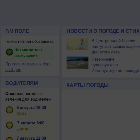
Г/М ПОЛЕ
НОВОСТИ О ПОГОДЕ И СТИ
В Центральной России
Геомагнитная обстановка
наступают самые жаркие
Нет магнитных
дни этого лета
возмущений
Извержение
Прогноз магнитных бурь
супервулкана
на 3 дня
Йеллоустоун не приведё
к уничтожению
цивилизации
ВОДИТЕЛЯМ
КАРТЫ ПОГОДЫ
Опасные
погодные
явления для водителей
6 августа 18:00
гроза
7 августа 6:00
дождь
7 августа 12:00