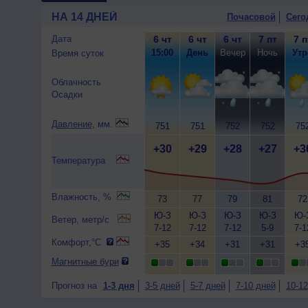
НА 14 ДНЕЙ
Почасовой
Сего
Дата
6 чт
6 чт
6 чт
7 пт
7 п
15:00
День
Вечер
Ночь
Утр
Время суток
Облачность
Осадки
Давление
, мм.
751
751
752
752
75
+30
+29
+28
+27
+3
Температура
Влажность, %
73
77
79
81
72
Ю-З
Ю-З
Ю-З
Ю-З
Ю-
Ветер, метр/с
7-12
7-12
7-12
5-9
7-1
Комфорт,°C
+35
+34
+31
+31
+3
Магнитные бури
Прогноз на
1-3 дня
3-5 дней
5-7 дней
7-10 дней
10-12