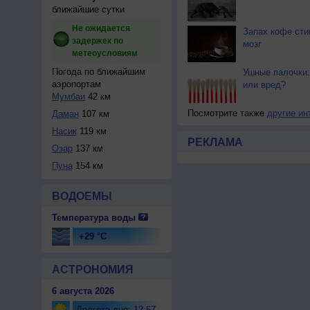
ближайшие сутки
Не ожидается
Запах кофе сти
задержек по
мозг
метеоусловиям
Погода по ближайшим
Ушные палочки:
аэропортам
или вред?
Мумбаи
42 км
Посмотрите также
другие ин
Даман
107 км
Насик
119 км
РЕКЛАМА
Озар
137 км
Пуна
154 км
ВОДОЕМЫ
Температура воды
+29 °C
АСТРОНОМИЯ
6 августа 2026
Долгота дня: 12:57