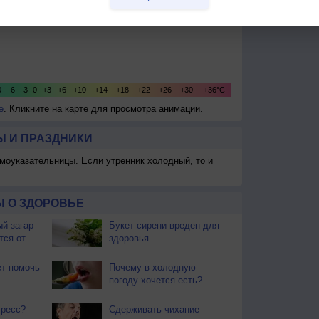
е
. Кликните на карте для просмотра анимации.
 И ПРАЗДНИКИ
моуказательницы. Если утренник холодный, то и
 О ЗДОРОВЬЕ
й загар
Букет сирени вреден для
тся от
здоровья
т помочь
Почему в холодную
погоду хочется есть?
тресс?
Сдерживать чихание