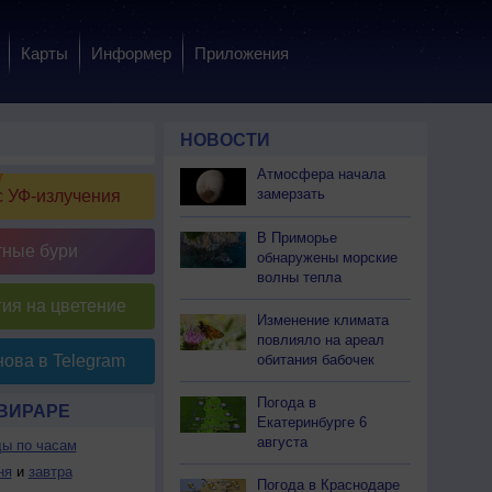
Карты
Информер
Приложения
НОВОСТИ
Атмосфера начала
замерзать
 УФ-излучения
В Приморье
тные бури
обнаружены морские
волны тепла
ия на цветение
Изменение климата
повлияло на ареал
обитания бабочек
ова в Telegram
Погода в
-ВИРАРЕ
Екатеринбурге 6
августа
ды по часам
ня
и
завтра
Погода в Краснодаре