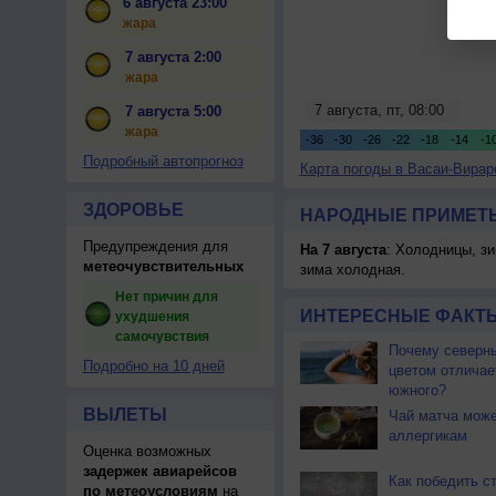
6 августа 23:00
жара
7 августа 2:00
жара
7 августа 5:00
жара
Подробный автопрогноз
Карта погоды в Васаи-Вирар
ЗДОРОВЬЕ
НАРОДНЫЕ ПРИМЕТЫ
Предупреждения для
На 7 августа
: Холодницы, зи
метеочувствительных
зима холодная.
Нет причин для
ИНТЕРЕСНЫЕ ФАКТЫ
ухудшения
самочувствия
Почему северны
Подробно на 10 дней
цветом отличае
южного?
ВЫЛЕТЫ
Чай матча може
аллергикам
Оценка возможных
задержек авиарейсов
Как победить с
по метеоусловиям
на