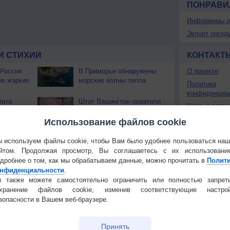
ПОНРАВИ
Информеры д
Экпорт погод
И СТИХИИ
КОНТАКТ
 России
В Приморье обнаружены
О проекте
ые жаркие
морские волны тепла
Политика
конфиденциа
мата
Штат Вашингтон охватили
Частые вопр
еал
лесные пожары
Гостевая книг
ек
Использование файлов cookie
 используем файлы cookie, чтобы Вам было удобнее пользоваться на
Температура
Облачность
Осадки
йтом. Продолжая просмотр, Вы соглашаетесь с их использовани
дробнее о том, как мы обрабатываем данные, можно прочитать в
Полит
нфиденциальности
.
 также можете самостоятельно ограничить или полностью запрет
охранение файлов cookie, изменив соответствующие настрой
зопасности в Вашем веб-браузере.
Принять