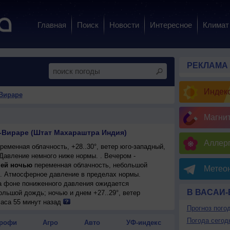
Главная
Поиск
Новости
Интересное
Климат
РЕКЛАМА
Индекс
-Вираре
Магни
-Вираре (Штат Махараштра Индия)
Аллерг
еменная облачность, +28..30°, ветер юго-западный,
 Давление немного ниже нормы. . Вечером -
ей ночью
переменная облачность, небольшой
Метеон
°. Атмосферное давление в пределах нормы.
на фоне пониженного давления ожидается
В ВАСАИ
ольшой дождь; ночью и днем +27..29°, ветер
часа 55 минут назад
Прогноз пого
Погода сегод
рофи
Агро
Авто
УФ-индекс