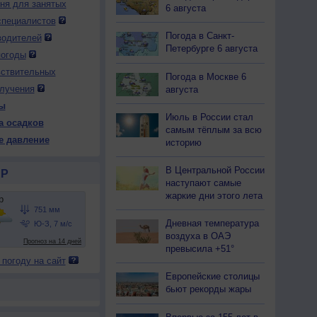
дня для занятых
6 августа
специалистов
Погода в Санкт-
водителей
 вс
9 вс
10 пн
10 пн
10 пн
10 пн
11 вт
11 вт
11 вт
Петербурге 6 августа
ень
Вечер
Ночь
Утро
День
Вечер
Ночь
Утро
День
погоды
вствительных
Погода в Москве 6
лучения
августа
ы
Июль в России стал
а осадков
52
753
752
753
752
753
752
753
752
самым тёплым за всю
е давление
историю
29
+28
+27
+29
+29
+28
+27
+29
+29
В Центральной России
Р
наступают самые
жаркие дни этого лета
74
81
82
72
76
80
81
71
76
-З
Ю-З
Ю-З
Ю-З
Ю-З
Ю-З
Ю-З
Ю-З
Ю-З
Дневная температура
-9
5-9
5-9
5-9
7-12
5-9
5-9
7-12
5-9
воздуха в ОАЭ
превысила +51°
34
+32
+31
+34
+34
+32
+31
+34
+33
 погоду на сайт
Европейские столицы
бьют рекорды жары