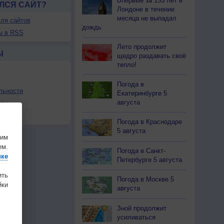
Впервые за 155 лет в
ЛСЯ САЙТ?
Лондоне в течение
месяца не выпадал
ля сайтов
дождь
ы в RSS
Лето продолжит
Ы
щедро раздавать своё
тепло!
Погода в
льности
Екатеринбурге 5
августа
осы
а
Погода в Краснодаре
5 августа
шим
ем.
Погода в Санкт-
ике
Петербурге 5 августа
ить
Погода в Москве 5
ки
августа
Зной продолжит
усиливаться