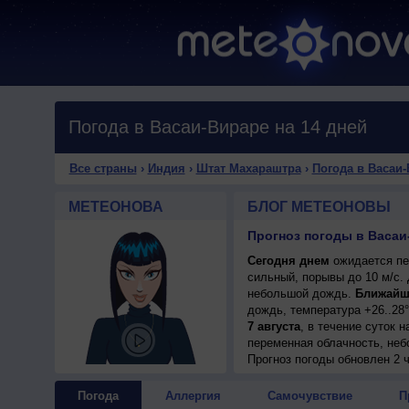
Погода в Васаи-Вираре на 14 дней
Все страны
›
Индия
›
Штат Махараштра
›
Погода в Васаи
МЕТЕОНОВА
БЛОГ МЕТЕОНОВЫ
Прогноз погоды в Васаи
Сегодня днем
ожидается пер
сильный, порывы до 10 м/с.
небольшой дождь.
Ближайш
дождь, температура +26..28
7 августа
, в течение суток 
переменная облачность, неб
западный, умеренный.
Прогноз погоды
обновлен 2 
Погода
Аллергия
Самочувствие
П