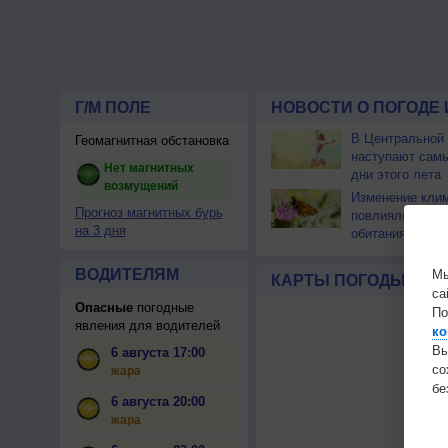
Г/М ПОЛЕ
НОВОСТИ О ПОГОДЕ 
В Центральной
Геомагнитная обстановка
наступают сам
Нет магнитных
дни этого лета
возмущений
Изменение кли
Прогноз магнитных бурь
повлияло на ар
на 3 дня
обитания бабоч
ВОДИТЕЛЯМ
Мы
КАРТЫ ПОГОДЫ
са
Опасные
погодные
По
явления для водителей
ко
Вы
6 августа 17:00
с
жара
бе
6 августа 20:00
жара