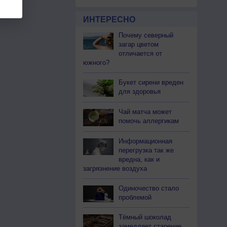
ИНТЕРЕСНО
Почему северный
загар цветом
отличается от
южного?
Букет сирени вреден
для здоровья
Чай матча может
помочь аллергикам
Информационная
перегрузка так же
вредна, как и
загрязнение воздуха
Одиночество стало
проблемой
Тёмный шоколад
замедляет старение