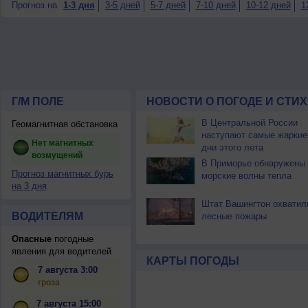
Прогноз на
1-3 дня
3-5 дней
5-7 дней
7-10 дней
10-12 дней
1
Г/М ПОЛЕ
НОВОСТИ О ПОГОДЕ И СТИ
В Центральной России
Геомагнитная обстановка
наступают самые жаркие
Нет магнитных
дни этого лета
возмущений
В Приморье обнаружены
Прогноз магнитных бурь
морские волны тепла
на 3 дня
Штат Вашингтон охватил
ВОДИТЕЛЯМ
лесные пожары
Опасные
погодные
явления для водителей
КАРТЫ ПОГОДЫ
7 августа 3:00
гроза
7 августа 15:00