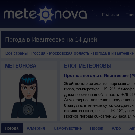
Главная
Пои
Погода в Ивантеевке на 14 дней
Все страны
›
Россия
›
Московская область
›
Погода в Ивантеевке
МЕТЕОНОВА
БЛОГ МЕТЕОНОВЫ
Прогноз погоды в Ивантеевке (М
Этой ночью
ожидается переменная о
гроза, температура +19..21°. Атмосф
днем
переменная облачность, +28..30
Атмосферное давление в пределах но
8 августа
, в течение суток ожидаетс
возможна гроза; ночью +16..18°, днем
Прогноз погоды
обновлен 23 часа 14 м
Погода
Аллергия
Самочувствие
Профи
Агро
Ав