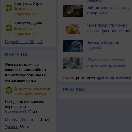
южного?
8 августа, Утро
Чай матча может помочь
Возможны
аллергикам
недомогания
8 августа, День
Какие продукты можно
Возможны
хранить десятилетиями?
недомогания
Подробно на 10 дней
Почему звёзды не
падают?
ВЫЛЕТЫ
«Токсичные» новости
Оценка возможных
опасны для здоровья
задержек авиарейсов
по метеоусловиям
на
Посмотрите также
другие интересные
ближайшие сутки
Возможны задержки
РЕКЛАМА
по метеоустовиям
Погода по ближайшим
аэропортам
Чкаловский
12 км
Москва (Шереметье...
31 км
Тушино
35 км