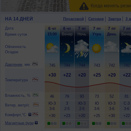
Когда менять рези
НА 14 ДНЕЙ
Почасовой
Сегодня
Завтра
3 
Дата
6 чт
6 чт
7 пт
7 пт
7 пт
7 пт
15:00
Вечер
Ночь
Утро
День
Вече
Время суток
Облачность
Осадки
Давление
, мм.
745
744
744
743
742
742
+30
+22
+20
+25
+29
+22
Температура
Влажность, %
46
79
93
73
52
81
Ю-З
З
Ю-З
Ю
Ю-З
С-З
Ветер, метр/с
3-6
2-5
2-5
3-6
3-6
3-6
Комфорт,°C
+30
+23
+20
+25
+30
+22
Магнитные бури