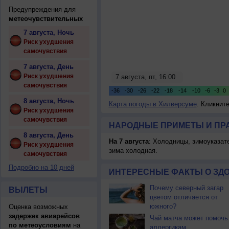
Предупреждения для
метеочувствительных
7 августа, Ночь
Риск ухудшения
самочувствия
7 августа, День
Риск ухудшения
самочувствия
8 августа, Ночь
Карта погоды в Хилверсуме
. Кликнит
Риск ухудшения
самочувствия
НАРОДНЫЕ ПРИМЕТЫ И ПР
8 августа, День
На 7 августа
: Холодницы, зимоуказат
Риск ухудшения
зима холодная.
самочувствия
Подробно на 10 дней
ИНТЕРЕСНЫЕ ФАКТЫ О ЗД
Почему северный загар
ВЫЛЕТЫ
цветом отличается от
южного?
Оценка возможных
задержек авиарейсов
Чай матча может помочь
по метеоусловиям
на
аллергикам