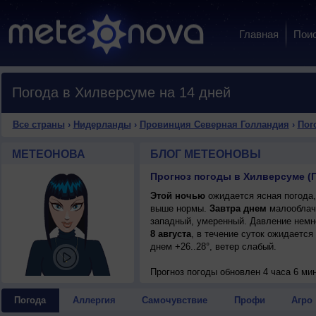
Главная
Пои
Погода в Хилверсуме на 14 дней
Все страны
›
Нидерланды
›
Провинция Северная Голландия
›
Пог
МЕТЕОНОВА
БЛОГ МЕТЕОНОВЫ
Этой ночью
ожидается ясная погода,
выше нормы.
Завтра днем
малооблачн
западный, умеренный. Давление немн
8 августа
, в течение суток ожидается
днем +26..28°, ветер слабый.
Прогноз погоды
обновлен 4 часа 6 мин
Погода
Аллергия
Самочувствие
Профи
Агро