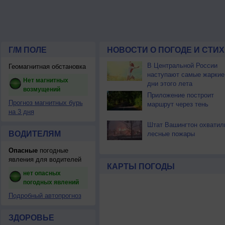
Г/М ПОЛЕ
НОВОСТИ О ПОГОДЕ И СТИ
В Центральной России
Геомагнитная обстановка
наступают самые жаркие
Нет магнитных
дни этого лета
возмущений
Приложение построит
Прогноз магнитных бурь
маршрут через тень
на 3 дня
Штат Вашингтон охватил
ВОДИТЕЛЯМ
лесные пожары
Опасные
погодные
явления для водителей
КАРТЫ ПОГОДЫ
нет опасных
погодных явлений
Подробный автопрогноз
ЗДОРОВЬЕ