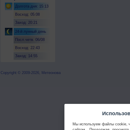
Долгота дня: 15:13
Восход: 05:08
Заход: 20:21
24-й лунный день
Посл.четв. 06/08
Восход: 22:43
Заход: 14:55
Copyright © 2009-2026, Метеонова
Использов
Мы используем файлы cookie, 
сайтом. Продолжая просмотр