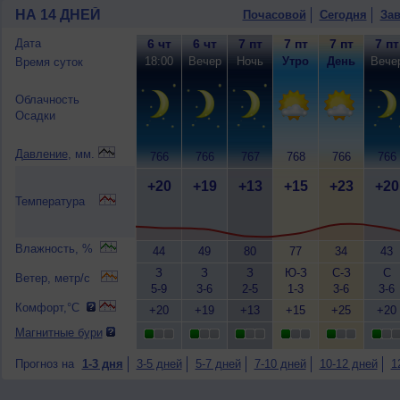
НА 14 ДНЕЙ
Почасовой
Сегодня
Зав
Дата
6 чт
6 чт
7 пт
7 пт
7 пт
7 пт
18:00
Вечер
Ночь
Утро
День
Вече
Время суток
Облачность
Осадки
Давление
, мм.
766
766
767
768
766
766
+20
+19
+13
+15
+23
+20
Температура
Влажность, %
44
49
80
77
34
43
З
З
З
Ю-З
С-З
С
Ветер, метр/с
5-9
3-6
2-5
1-3
3-6
3-6
Комфорт,°C
+20
+19
+13
+15
+25
+20
Магнитные бури
Прогноз на
1-3 дня
3-5 дней
5-7 дней
7-10 дней
10-12 дней
1