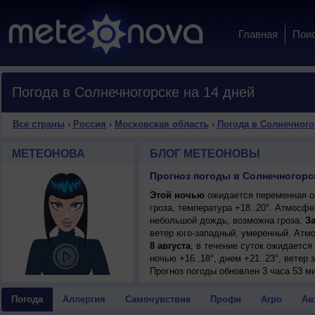
Главная
Пои
Погода в Солнечногорске на 14 дней
Все страны
›
Россия
›
Московская область
›
Погода в Солнечного
МЕТЕОНОВА
БЛОГ МЕТЕОНОВЫ
Прогноз погоды в Солнечногорс
Этой ночью
ожидается переменная о
гроза, температура +18..20°. Атмосф
небольшой дождь, возможна гроза.
За
ветер юго-западный, умеренный. Атм
8 августа
, в течение суток ожидаетс
ночью +16..18°, днем +21..23°, ветер
Прогноз погоды
обновлен 3 часа 53 м
Погода
Аллергия
Самочувствие
Профи
Агро
Ав