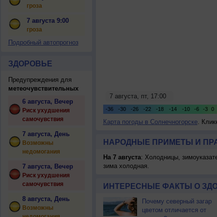
гроза
7 августа 9:00
гроза
Подробный автопрогноз
ЗДОРОВЬЕ
Предупреждения для
метеочувствительных
6 августа, Вечер
Риск ухудшения
самочувствия
Карта погоды в Солнечногорске
. Клик
7 августа, День
НАРОДНЫЕ ПРИМЕТЫ И ПР
Возможны
недомогания
На 7 августа
: Холодницы, зимоуказат
зима холодная.
7 августа, Вечер
Риск ухудшения
самочувствия
ИНТЕРЕСНЫЕ ФАКТЫ О ЗД
8 августа, День
Почему северный загар
Возможны
цветом отличается от
недомогания