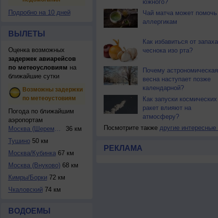
южного?
Подробно на 10 дней
Чай матча может помочь
аллергикам
ВЫЛЕТЫ
Как избавиться от запаха
Оценка возможных
чеснока изо рта?
задержек авиарейсов
по метеоусловиям
на
Почему астрономическая
ближайшие сутки
весна наступает позже
календарной?
Возможны задержки
по метеоустовиям
Как запуски космических
ракет влияют на
Погода по ближайшим
атмосферу?
аэропортам
Посмотрите также
другие интересные
Москва (Шереметье...
36 км
Тушино
50 км
РЕКЛАМА
Москва/Кубинка
67 км
Москва (Внуково)
68 км
Кимры/Борки
72 км
Чкаловский
74 км
ВОДОЕМЫ