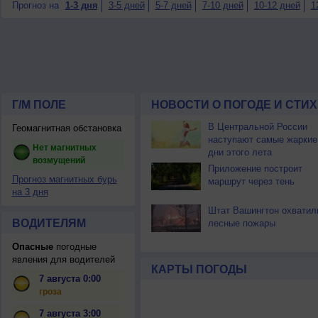
Прогноз на
1-3 дня
3-5 дней
5-7 дней
7-10 дней
10-12 дней
1
Г/М ПОЛЕ
НОВОСТИ О ПОГОДЕ И СТИ
В Центральной России
Геомагнитная обстановка
наступают самые жаркие
Нет магнитных
дни этого лета
возмущений
Приложение построит
Прогноз магнитных бурь
маршрут через тень
на 3 дня
Штат Вашингтон охватил
ВОДИТЕЛЯМ
лесные пожары
Опасные
погодные
явления для водителей
КАРТЫ ПОГОДЫ
7 августа 0:00
гроза
7 августа 3:00