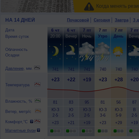
Когда менять рези
НА 14 ДНЕЙ
Почасовой
Сегодня
Завтра
3 
Дата
6 чт
6 чт
7 пт
7 пт
7 пт
7 пт
20:00
Вечер
Ночь
Утро
День
Вече
Время суток
Облачность
Осадки
Давление
, мм.
741
741
741
740
740
740
+23
+22
+19
+23
+28
+20
Температура
Влажность, %
81
83
95
81
56
87
Ю-З
Ю
Ю-З
Ю-З
Ю-З
В
Ветер, метр/с
2-5
2-5
2-5
3-6
5-9
2-5
Комфорт,°C
+23
+21
+19
+23
+29
+19
Магнитные бури