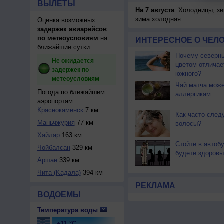
ВЫЛЕТЫ
На 7 августа
: Холодницы, зи
зима холодная.
Оценка возможных
задержек авиарейсов
по метеоусловиям
на
ИНТЕРЕСНОЕ О ЧЕЛО
ближайшие сутки
Почему северны
Не ожидается
цветом отличае
задержек по
южного?
метеоусловиям
Чай матча може
Погода по ближайшим
аллергикам
аэропортам
Краснокаменск
7 км
Как часто след
Маньчжурия
77 км
волосы?
Хайлар
163 км
Стойте в автоб
Чойбалсан
329 км
будете здоровы
Аршан
339 км
Чита (Kадала)
394 км
РЕКЛАМА
ВОДОЕМЫ
Температура воды
+11 °C