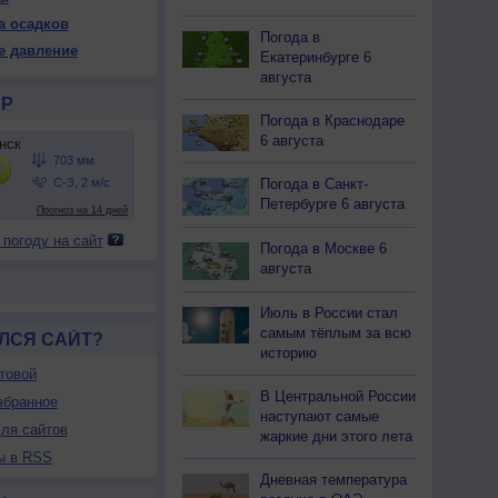
02
702
702
702
702
702
702
702
701
а осадков
Погода в
20
+20
+19
+16
+14
+13
+12
+12
+11
е давление
Екатеринбурге 6
августа
Р
37
38
49
53
55
58
60
62
63
Погода в Краснодаре
6 августа
С
С
С-В
В
Ю-В
Ю-В
Ю
Ю
Ю-З
-5
1-3
1-3
1-3
1-3
2-5
1-3
1-3
1-3
Погода в Санкт-
<7
<7
<7
<7
<7
<7
<7
<7
<7
Петербурге 6 августа
20
+20
+19
+16
+14
+13
+12
+12
+11
 погоду на сайт
Погода в Москве 6
августа
Июль в России стал
самым тёплым за всю
ЛСЯ САЙТ?
историю
товой
В Центральной России
збранное
наступают самые
ля сайтов
жаркие дни этого лета
ы в RSS
Дневная температура