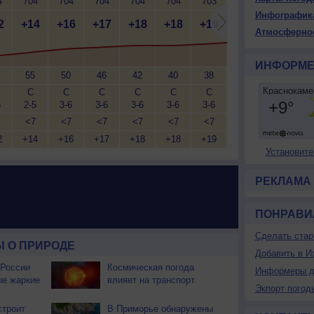
4
704
704
704
704
704
703
703
702
7
Инфографик
2
+14
+16
+17
+18
+18
+19
+20
+20
+
Атмосферно
ИНФОРМЕ
55
50
46
42
40
38
37
36
С
С
С
С
С
С
С
С
5
2-5
3-6
3-6
3-6
3-6
3-6
3-6
2-5
2
<7
<7
<7
<7
<7
<7
<7
<7
2
+14
+16
+17
+18
+18
+19
+20
+20
+
Установите
РЕКЛАМА
ПОНРАВИ
Сделать стар
 О ПРИРОДЕ
Добавить в И
 России
Космическая погода
Информеры д
ые жаркие
влияет на транспорт
Экпорт погод
строит
В Приморье обнаружены