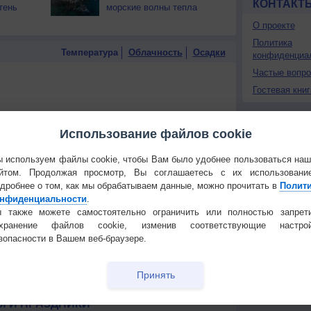
КОНТАКТ
тень
морские волны тепла
О проекте
Политика
Температура
Облачность
Осадки
конфиденциа
Частые вопр
Гостевая книг
Использование файлов cookie
 используем файлы cookie, чтобы Вам было удобнее пользоваться на
йтом. Продолжая просмотр, Вы соглашаетесь с их использовани
дробнее о том, как мы обрабатываем данные, можно прочитать в
Полит
нфиденциальности
.
 также можете самостоятельно ограничить или полностью запрет
охранение файлов cookie, изменив соответствующие настрой
зопасности в Вашем веб-браузере.
Принять
 для получения подробных данных
 И ПРАЗДНИКИ