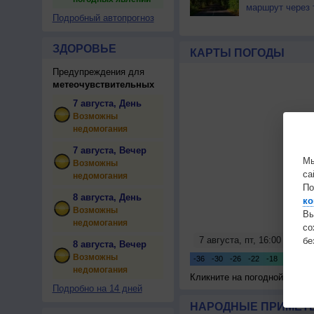
маршрут через 
Подробный автопрогноз
ЗДОРОВЬЕ
КАРТЫ ПОГОДЫ
Предупреждения для
метеочувствительных
7 августа, День
Возможны
недомогания
7 августа, Вечер
Мы
Возможны
са
недомогания
По
8 августа, День
ко
Возможны
Вы
недомогания
с
бе
8 августа, Вечер
Возможны
недомогания
Кликните на погодной карте
Подробно на 14 дней
НАРОДНЫЕ ПРИМЕТЫ