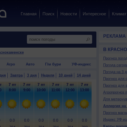
Главная
Поиск
Новости
Интересное
Климат
РЕКЛАМА
В КРАСН
аснокаменске
Прогноз пого
Агро
Авто
Г/м бури
УФ-индекс
Погода сегод
Погода на 3 
дня
Завтра
3 дня
Неделя
10 дней
14 дней
Прогноз для 
т
7 пт
7 пт
7 пт
7 пт
7 пт
7 пт
7 пт
7 пт
7
Прогноз для 
0
8:00
9:00
10:00
11:00
12:00
13:00
14:00
15:00
16
Агропрогноз 
Для метеочу
Аллергия на
Прогноз магн
Индекс УФ-из
0
0.0
0.0
0.0
0.0
0.0
0.0
0.0
0.0
0
Карты погод