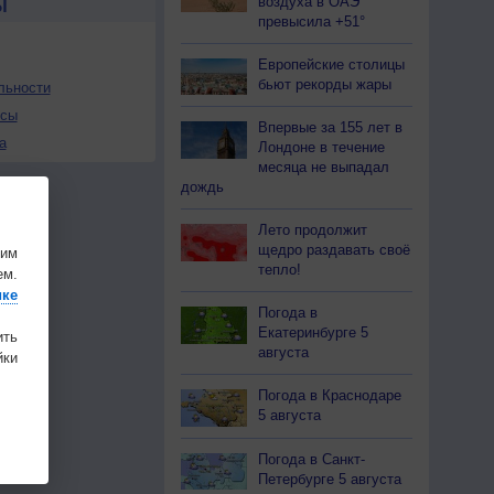
воздуха в ОАЭ
Ы
превысила +51°
Европейские столицы
бьют рекорды жары
льности
осы
Впервые за 155 лет в
а
Лондоне в течение
месяца не выпадал
дождь
Лето продолжит
щедро раздавать своё
шим
тепло!
ем.
ике
Погода в
Екатеринбурге 5
ить
августа
ки
Погода в Краснодаре
5 августа
Погода в Санкт-
Петербурге 5 августа