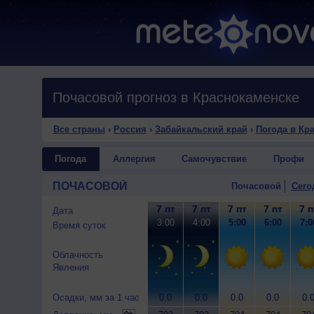
Почасовой прогноз в Краснокаменске
Все страны
›
Россия
›
Забайкальский край
›
Погода в Кр
Погода
Аллергия
Самочувствие
Профи
ПОЧАСОВОЙ
Почасовой
Сего
7 пт
7 пт
7 пт
7 пт
7 п
Дата
3:00
4:00
5:00
6:00
7:0
Время суток
Облачность
Явления
Осадки, мм за 1 час
0.0
0.0
0.0
0.0
0.