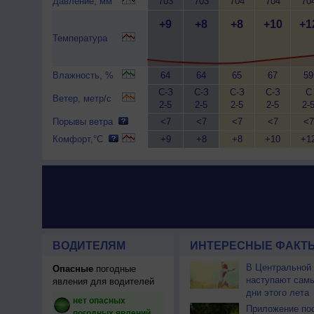
Давление, мм
703
703
704
704
70
+9
+8
+8
+10
+1
Температура
Влажность, %
64
64
65
67
59
С-З
С-З
С-З
С-З
С
Ветер, метр/с
2-5
2-5
2-5
2-5
2-
Порывы ветра
<7
<7
<7
<7
<7
Комфорт,°C
+9
+8
+8
+10
+1
ВОДИТЕЛЯМ
ИНТЕРЕСНЫЕ ФАКТЫ
В Центральной
Опасные
погодные
наступают сам
явления для водителей
дни этого лета
нет опасных
Приложение по
погодных явлений