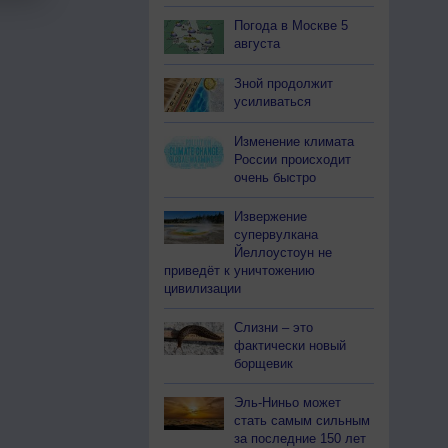
Погода в Москве 5
августа
Зной продолжит
усиливаться
Изменение климата
России происходит
очень быстро
Извержение
супервулкана
Йеллоустоун не
приведёт к уничтожению
цивилизации
Слизни – это
фактически новый
борщевик
Эль-Ниньо может
стать самым сильным
за последние 150 лет