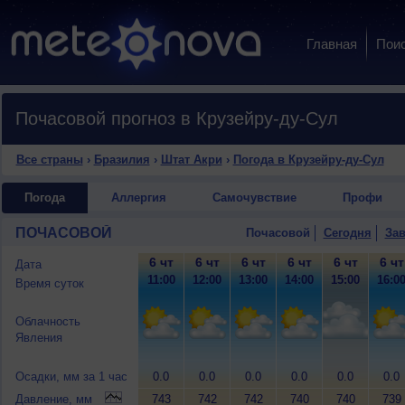
Главная
Пои
Почасовой прогноз в Крузейру-ду-Сул
Все страны
›
Бразилия
›
Штат Акри
›
Погода в Крузейру-ду-Сул
Погода
Аллергия
Самочувствие
Профи
ПОЧАСОВОЙ
Почасовой
Сегодня
Зав
6 чт
6 чт
6 чт
6 чт
6 чт
6 чт
Дата
11:00
12:00
13:00
14:00
15:00
16:0
Время суток
Облачность
Явления
Осадки, мм за 1 час
0.0
0.0
0.0
0.0
0.0
0.0
Давление, мм
743
742
742
740
740
739