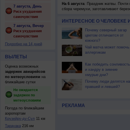
На 6 августа
: Праздник жатвы. Почти
7 августа, День
сбора черемухи, заготавливают берез
Риск ухудшения
самочувствия
ИНТЕРЕСНОЕ О ЧЕЛОВЕКЕ 
7 августа, Вечер
Почему северный загар
Риск ухудшения
цветом отличается от
самочувствия
южного?
Подробно на 14 дней
Чай матча может помочь
аллергикам
ВЫЛЕТЫ
Как победить сонливость
Оценка возможных
и хандру в зимние
задержек авиарейсов
хмурые дни?
по метеоусловиям
на
Почему люди делятся на
ближайшие сутки
правшей и левшей?
Не ожидается
задержек по
метеоусловиям
РЕКЛАМА
Погода по ближайшим
аэропортам
Крузейру-ду-Сул
11 км
Тарауака
216 км