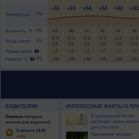
+31
+33
+34
+34
+32
+31
Температура
Влажность, %
53
45
41
41
47
54
С-З
С-З
С-З
С-З
С-З
С-З
Ветер, метр/с
2-5
2-5
2-5
2-5
2-5
1-3
Порывы ветра
<7
<7
<7
<7
<7
<7
Комфорт,°C
+34
+35
+36
+35
+34
+33
ВОДИТЕЛЯМ
ИНТЕРЕСНЫЕ ФАКТЫ О ПР
В Центральной России
Опасные
погодные
наступают самые жаркие
явления для водителей
дни этого лета
6 августа 14:00
Приложение построит
жара