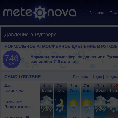
Главная
Пои
Давление в Ругозере
НОРМАЛЬНОЕ АТМОСФЕРНОЕ ДАВЛЕНИЕ В РУГОЗЕ
746
Нормальное атмосферное давление в Ругоз
составляет
746 мм рт.ст.
мм
САМОЧУВСТВИЕ
По часам
3 дня
14 дне
6 чт
7 пт
7 пт
7 пт
7 пт
8 сб
Дата
Вечер
Ночь
Утро
День
Вечер
Ночь
Время суток
Облачность
Погодные явления