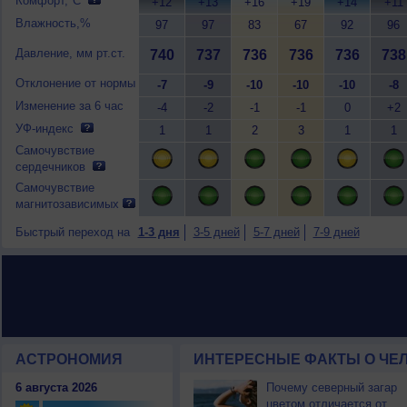
Комфорт,°C
+12
+13
+16
+19
+14
+11
Влажность,%
97
97
83
67
92
96
Давление, мм рт.ст.
740
737
736
736
736
738
Отклонение от нормы
-7
-9
-10
-10
-10
-8
Изменение за 6 час
-4
-2
-1
-1
0
+2
УФ-индекс
1
1
2
3
1
1
Самочувствие
сердечников
Самочувствие
магнитозависимых
Быстрый переход на
1-3 дня
3-5 дней
5-7 дней
7-9 дней
АСТРОНОМИЯ
ИНТЕРЕСНЫЕ ФАКТЫ О ЧЕЛ
6 августа 2026
Почему северный загар
цветом отличается от