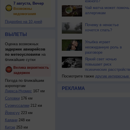
южного?
7 августа, Вечер
Чай матча может помочь
Возможны
аллергикам
недомогания
Подробно на 10 дней
Почему в ненастье
хочется спать?
ВЫЛЕТЫ
Улыбка играет
Оценка возможных
неожиданную роль в
задержек авиарейсов
разговоре
по метеоусловиям
на
Яркий свет ночью
ближайшие сутки
повышает риск
Велика вероятность
психических расстройств
задержек
Посмотрите также
другие интересные
Погода по ближайшим
аэропортам
РЕКЛАМА
Лиекса-Нурмес
167 км
Соловки
176 км
Суомуссалми
212 км
Йоенсуу
223 км
Каяани
248 км
Китэе
253 км