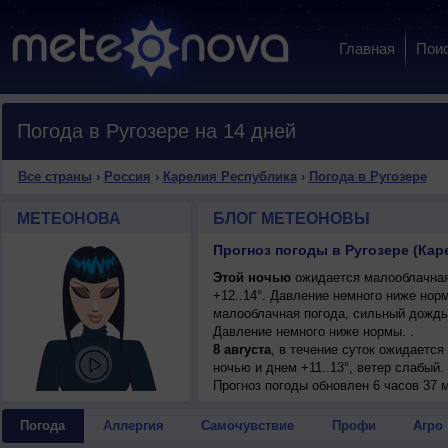
Главная
Пои
Погода в Ругозере на 14 дней
Все страны
›
Россия
›
Карелия Республика
›
Погода в Ругозере
МЕТЕОНОВА
БЛОГ МЕТЕОНОВЫ
Прогноз погоды в Ругозере (Кар
Этой ночью
ожидается малооблачная
+12..14°. Давление немного ниже нор
малооблачная погода, сильный дождь,
Давление немного ниже нормы. .
8 августа
, в течение суток ожидаетс
ночью и днем +11..13°, ветер слабый.
Прогноз погоды
обновлен 6 часов 37 м
Погода
Аллергия
Самочувствие
Профи
Агро