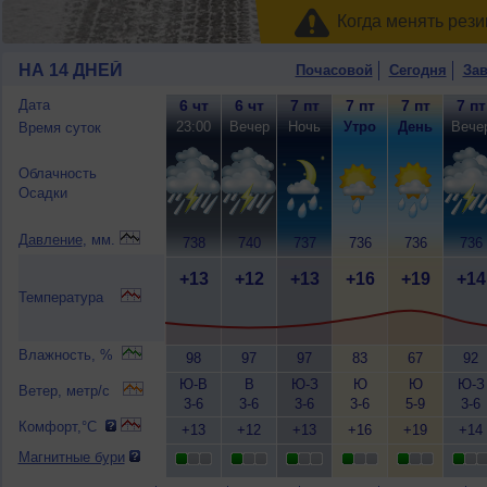
Когда менять рези
НА 14 ДНЕЙ
Почасовой
Сегодня
Зав
Дата
6 чт
6 чт
7 пт
7 пт
7 пт
7 пт
23:00
Вечер
Ночь
Утро
День
Вече
Время суток
Облачность
Осадки
Давление
, мм.
738
740
737
736
736
736
+13
+12
+13
+16
+19
+14
Температура
Влажность, %
98
97
97
83
67
92
Ю-В
В
Ю-З
Ю
Ю
Ю-З
Ветер, метр/с
3-6
3-6
3-6
3-6
5-9
3-6
Комфорт,°C
+13
+12
+13
+16
+19
+14
Магнитные бури