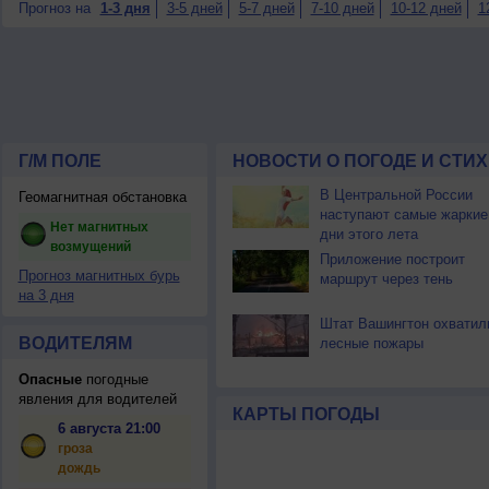
Прогноз на
1-3 дня
3-5 дней
5-7 дней
7-10 дней
10-12 дней
1
Г/М ПОЛЕ
НОВОСТИ О ПОГОДЕ И СТИ
В Центральной России
Геомагнитная обстановка
наступают самые жаркие
Нет магнитных
дни этого лета
возмущений
Приложение построит
Прогноз магнитных бурь
маршрут через тень
на 3 дня
Штат Вашингтон охватил
ВОДИТЕЛЯМ
лесные пожары
Опасные
погодные
явления для водителей
КАРТЫ ПОГОДЫ
6 августа 21:00
гроза
дождь