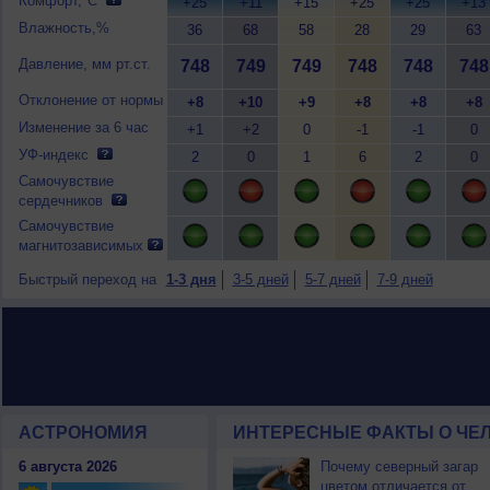
Комфорт,°C
+25
+11
+15
+25
+25
+13
Влажность,%
36
68
58
28
29
63
Давление, мм рт.ст.
748
749
749
748
748
748
Отклонение от нормы
+8
+10
+9
+8
+8
+8
Изменение за 6 час
+1
+2
0
-1
-1
0
УФ-индекс
2
0
1
6
2
0
Самочувствие
сердечников
Самочувствие
магнитозависимых
Быстрый переход на
1-3 дня
3-5 дней
5-7 дней
7-9 дней
АСТРОНОМИЯ
ИНТЕРЕСНЫЕ ФАКТЫ О ЧЕЛ
6 августа 2026
Почему северный загар
цветом отличается от