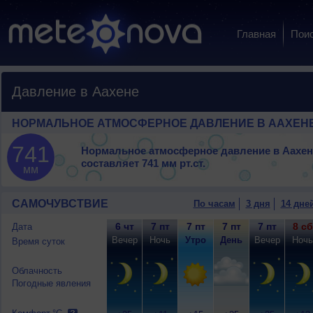
Главная
Пои
Давление в Аахене
НОРМАЛЬНОЕ АТМОСФЕРНОЕ ДАВЛЕНИЕ В ААХЕН
741
Нормальное атмосферное давление в Аахен
составляет
741 мм рт.ст.
мм
САМОЧУВСТВИЕ
По часам
3 дня
14 дне
6 чт
7 пт
7 пт
7 пт
7 пт
8 сб
Дата
Вечер
Ночь
Утро
День
Вечер
Ночь
Время суток
Облачность
Погодные явления