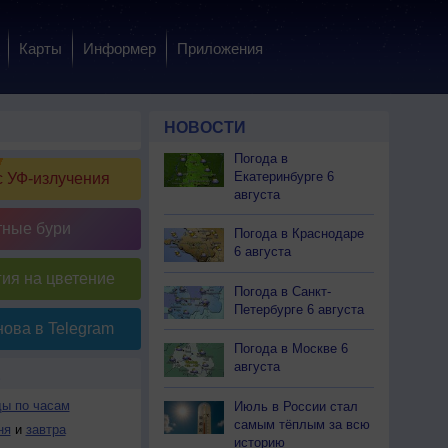
Карты
Информер
Приложения
НОВОСТИ
Погода в
Екатеринбурге 6
 УФ-излучения
августа
тные бури
Погода в Краснодаре
6 августа
ия на цветение
Погода в Санкт-
Петербурге 6 августа
ова в Telegram
Погода в Москве 6
августа
Е
ды по часам
Июль в России стал
самым тёплым за всю
ня
и
завтра
историю