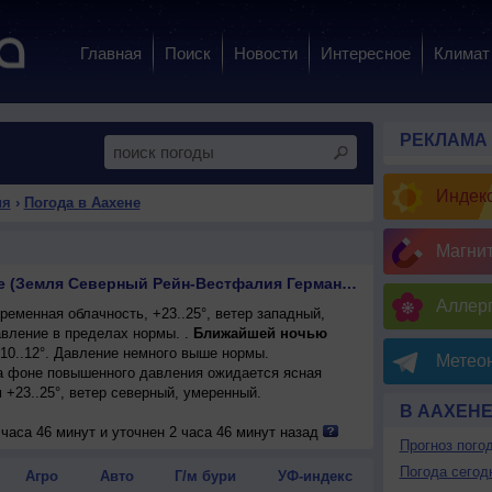
Главная
Поиск
Новости
Интересное
Климат
РЕКЛАМА
Индекс
ия
›
Погода в Аахене
Магни
Прогноз погоды в Аахене (Земля Северный Рейн-Вестфалия Германия)
Аллерг
еменная облачность, +23..25°, ветер западный,
вление в пределах нормы. .
Ближайшей ночью
+10..12°. Давление немного выше нормы.
Метеон
 на фоне повышенного давления ожидается ясная
м +23..25°, ветер северный, умеренный.
В ААХЕН
часа 46 минут и уточнен 2 часа 46 минут назад
Прогноз пого
Погода сегод
Агро
Авто
Г/м бури
УФ-индекс