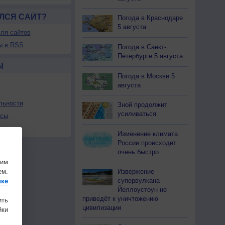
ЛСЯ САЙТ?
Погода в Краснодаре
5 августа
ля сайтов
ы в RSS
Погода в Санкт-
Петербурге 5 августа
Ы
Погода в Москве 5
августа
льности
Зной продолжит
усиливаться
осы
а
Изменение климата
России происходит
очень быстро
шим
Извержение
ем.
супервулкана
ике
Йеллоустоун не
приведёт к уничтожению
ить
цивилизации
ки