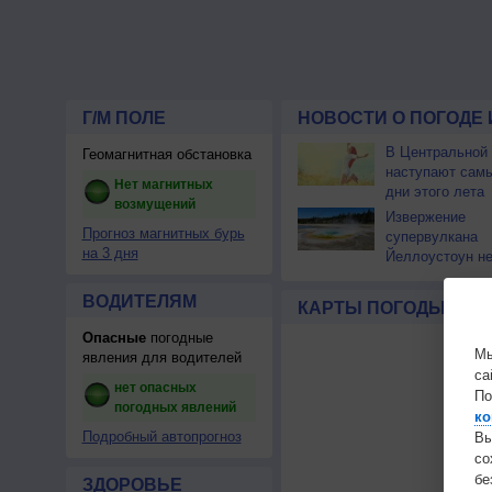
Г/М ПОЛЕ
НОВОСТИ О ПОГОДЕ 
В Центральной
Геомагнитная обстановка
наступают сам
Нет магнитных
дни этого лета
возмущений
Извержение
Прогноз магнитных бурь
супервулкана
на 3 дня
Йеллоустоун не
к уничтожению
цивилизации
ВОДИТЕЛЯМ
КАРТЫ ПОГОДЫ
Опасные
погодные
Мы
явления для водителей
са
нет опасных
По
погодных явлений
ко
Подробный автопрогноз
Вы
с
бе
ЗДОРОВЬЕ