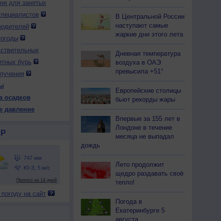
дня для занятых
специалистов
В Центральной России
наступают самые
водителей
 вс
9 вс
10 пн
10 пн
10 пн
10 пн
11 вт
11 вт
11 вт
жаркие дни этого лета
ень
Вечер
Ночь
Утро
День
Вечер
Ночь
Утро
День
погоды
вствительных
Дневная температура
итных бурь
воздуха в ОАЭ
превысила +51°
лучения
ы
Европейские столицы
43
742
742
742
742
742
746
747
746
а осадков
бьют рекорды жары
34
+31
+21
+25
+35
+32
+17
+17
+29
е давление
Впервые за 155 лет в
Лондоне в течение
Р
месяца не выпадал
15
20
37
35
18
24
66
69
28
дождь
-З
Ю
Ю-В
Ю
Ю-З
З
С
С
С
-6
3-6
3-6
3-6
5-9
3-6
2-5
3-6
5-9
Лето продолжит
щедро раздавать своё
32
+29
+25
+26
+33
+30
+17
+17
+28
тепло!
 погоду на сайт
Погода в
Екатеринбурге 5
августа