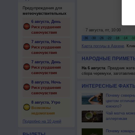
Предупреждения для
метеочувствительных
6 августа, День
Риск ухудшения
самочувствия
7 августа, Ночь
Карта погоды в Аахене
. Кли
Риск ухудшения
самочувствия
НАРОДНЫЕ ПРИМЕТЫ
7 августа, День
Риск ухудшения
На 6 августа
: Праздник жатв
самочувствия
сбора черемухи, заготавлив
8 августа, Ночь
ИНТЕРЕСНЫЕ ФАКТЫ
Риск ухудшения
самочувствия
Почему северны
цветом отличае
8 августа, Утро
южного?
Возможны
Чай матча може
недомогания
аллергикам
Подробно на 10 дней
Почему комары 
ВЫЛЕТЫ