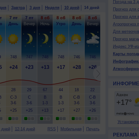
Погода на 3 
дня
Завтра
3 дня
Неделя
10 дней
14 дней
Прогноз для 
Прогноз для 
т
7 пт
7 пт
8 сб
8 сб
8 сб
8 сб
9 вс
9 вс
9
о
День
Вечер
Ночь
Утро
День
Вечер
Ночь
Утро
Д
Агропрогноз 
Для метеочу
Прогноз магн
Индекс УФ-из
Карты погод
9
748
747
748
748
746
746
745
744
7
Инфографик
5
+24
+23
+13
+17
+28
+26
+18
+22
+
Атмосферно
ИНФОРМЕ
28
29
67
44
18
22
40
30
В
С-З
С
В
В
С-В
С-В
В
Ю-В
Ю
3
3-6
3-6
1-3
1-3
3-6
3-6
3-6
2-5
3
5
+25
+25
+13
+17
+27
+26
+18
+25
+
Установите
 дней
12-14 дней
RSS
Мобильная
Печать
РЕКЛАМА