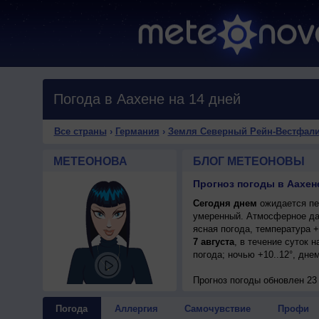
Погода в Аахене на 14 дней
Все страны
›
Германия
›
Земля Северный Рейн-Вестфал
МЕТЕОНОВА
БЛОГ МЕТЕОНОВЫ
Сегодня днем
ожидается пер
умеренный. Атмосферное да
ясная погода, температура 
7 августа
, в течение суток
погода; ночью +10..12°, дне
Прогноз погоды
обновлен 23 
Погода
Аллергия
Самочувствие
Профи