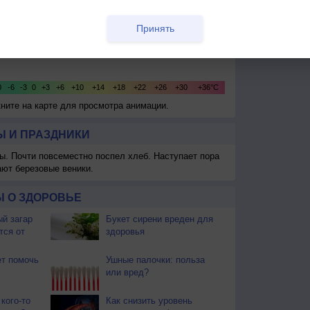
Принять
кните на карте для просмотра анимации.
 И ПРАЗДНИКИ
ы. Почти повсеместно поспел хлеб. Наступает пора
ают березовые веники.
 О ЗДОРОВЬЕ
й загар
Букет сирени вреден для
тся от
здоровья
т помочь
Ушные палочки: польза
или вред?
кого-то
Как снизить уровень