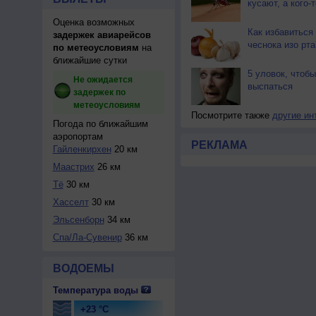
кусают, а кого-т
Оценка возможных
Как избавиться 
задержек авиарейсов
чеснока изо рта
по метеоусловиям
на
ближайшие сутки
5 уловок, чтоб
Не ожидается
выспаться
задержек по
метеоусловиям
Посмотрите также
другие ин
Погода по ближайшим
аэропортам
РЕКЛАМА
Гайленкирхен
20 км
Маастрих
26 км
Тё
30 км
Хасселт
30 км
Эльсенборн
34 км
Спа/Ла-Сувенир
36 км
ВОДОЕМЫ
Температура воды
+23 °C