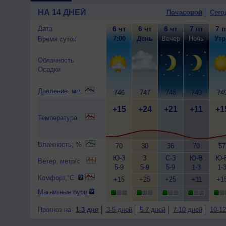
НА 14 ДНЕЙ
Почасовой
Сего
Дата
6 чт
6 чт
6 чт
7 пт
7 п
7:00
День
Вечер
Ночь
Утр
Время суток
Облачность
Осадки
Давление
, мм.
746
747
748
749
74
+15
+24
+21
+11
+1
Температура
Влажность, %
70
30
36
70
57
Ю-З
З
С-З
Ю-В
Ю-
Ветер, метр/с
5-9
5-9
5-9
1-3
1-
Комфорт,°C
+15
+25
+25
+11
+1
Магнитные бури
Прогноз на
1-3 дня
3-5 дней
5-7 дней
7-10 дней
10-12