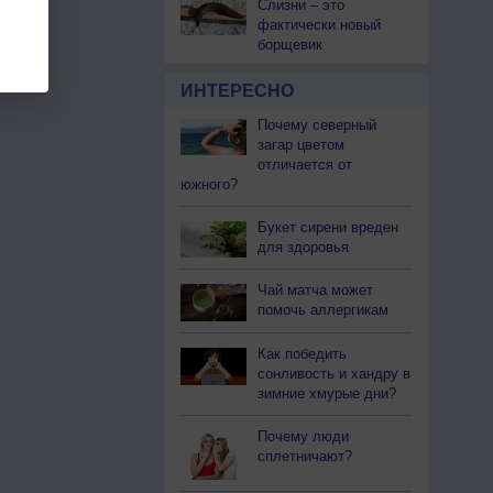
Слизни – это
фактически новый
борщевик
ИНТЕРЕСНО
Почему северный
загар цветом
отличается от
южного?
Букет сирени вреден
для здоровья
Чай матча может
помочь аллергикам
Как победить
сонливость и хандру в
зимние хмурые дни?
Почему люди
сплетничают?