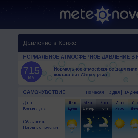
Давление в Кенже
НОРМАЛЬНОЕ АТМОСФЕРНОЕ ДАВЛЕНИЕ В 
715
Нормальное атмосферное давление 
составляет
715 мм рт.ст.
мм
САМОЧУВСТВИЕ
По часам
3 дня
14 дне
6 чт
6 чт
7 пт
7 пт
7 п
Дата
День
Вечер
Ночь
Утро
Ден
Время суток
Облачность
Погодные явления