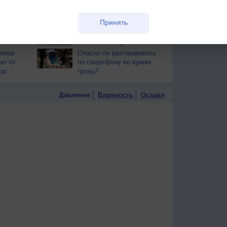
тся от
здоровья
Принять
т помочь
Действительно ли
комнатные растения
очищают воздух?
люра
Опасно ли разговаривать
ет от
по смартфону во время
ра
грозы?
Давление
Влажность
Осадки