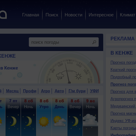
Главная
Поиск
Новости
Интересное
Климат
РЕКЛАМА
В КЕНЖЕ
КЕНЖЕ
Прогноз пого
в Кенже
Краткий прогн
Подробный пр
Прогноз пог
й
Месяц
Профи
Агро
Авто
Г/м бури
УФИ
Прогноз для 
Агропрогноз 
т
7 пт
8 сб
8 сб
8 сб
8 сб
9 вс
9 вс
9 вс
9
Медицинский 
ь
Вечер
Ночь
Утро
День
Вечер
Ночь
Утро
День
Ве
Прогноз магн
Индекс УФ-из
Карты погоды
Инфографик