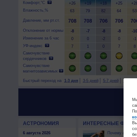
Комфорт,°C
+26
+19
+18
+25
+2
Влажность,%
63
79
82
64
53
Давление, мм рт.ст.
708
708
706
706
70
Отклонение от нормы
-8
-7
-8
-8
-1
Изменение за 6 час
0
0
-2
0
-1
УФ-индекс
7
1
0
7
8
Самочувствие
сердечников
Самочувствие
магнитозависимых
Быстрый переход на
1-3 дня
3-5 дней
5-7 дней
7-9 дне
Мы
са
По
ко
Вы
АСТРОНОМИЯ
ИНТЕРЕСНЫЕ ФАКТЫ
с
6 августа 2026
Почему северны
бе