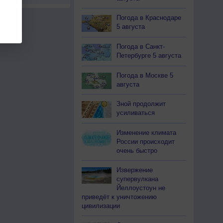
Погода в Краснодаре
5 августа
Погода в Санкт-
Петербурге 5 августа
Погода в Москве 5
августа
Зной продолжит
усиливаться
Изменение климата
России происходит
очень быстро
Извержение
супервулкана
Йеллоустоун не
приведёт к уничтожению
цивилизации