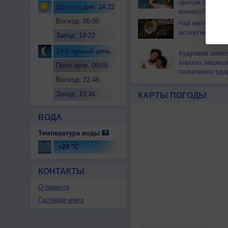
цветом отличае
Долгота дня: 14:22
южного?
Восход: 05:00
Чай матча може
аллергикам
Заход: 19:22
24-й лунный день
Кудрявая шеве
хорошо защища
Посл.четв. 06/08
солнечного уда
Восход: 22:46
Заход: 13:34
КАРТЫ ПОГОДЫ
ВОДА
Температура воды
+24 °C
КОНТАКТЫ
О проекте
Гостевая книга