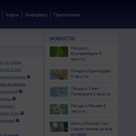
Карты
Информер
Приложения
НОВОСТИ
Погода в
Екатеринбурге 6
августа
ды по часам
оз на 3 дня
Погода в Краснодаре
6 августа
огноз неделю
оды на месяц
Погода в Санкт-
водителей
Петербурге 6 августа
погоды
 вс
10 пн
10 пн
10 пн
10 пн
11 вт
11 вт
11 вт
11 вт
Погода в Москве 6
прогноз
чер
Ночь
Утро
День
Вечер
Ночь
Утро
День
Вечер
августа
итных бурь
лучения
Июль в России стал
самым тёплым за всю
историю
а осадков