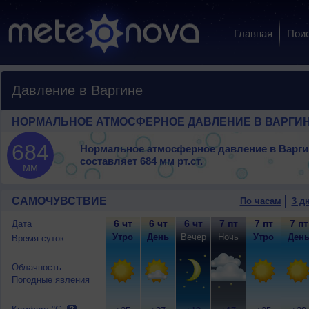
Главная
Пои
Давление в Варгине
НОРМАЛЬНОЕ АТМОСФЕРНОЕ ДАВЛЕНИЕ В ВАРГИ
684
Нормальное атмосферное давление в Варги
составляет
684 мм рт.ст.
мм
САМОЧУВСТВИЕ
По часам
3 д
6 чт
6 чт
6 чт
7 пт
7 пт
7 пт
Дата
Утро
День
Вечер
Ночь
Утро
Ден
Время суток
Облачность
Погодные явления