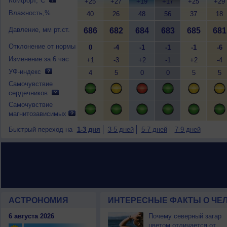
Комфорт,°C
+25
+27
+19
+17
+25
+29
Влажность,%
40
26
48
56
37
18
Давление, мм рт.ст.
686
682
684
683
685
681
Отклонение от нормы
0
-4
-1
-1
-1
-6
Изменение за 6 час
+1
-3
+2
-1
+2
-4
УФ-индекс
4
5
0
0
5
5
Самочувствие
сердечников
Самочувствие
магнитозависимых
Быстрый переход на
1-3 дня
3-5 дней
5-7 дней
7-9 дней
АСТРОНОМИЯ
ИНТЕРЕСНЫЕ ФАКТЫ О ЧЕЛ
6 августа 2026
Почему северный загар
цветом отличается от