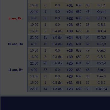
+31
16:00
0
0.0
680
30
Вст,4
+24
1
0.0
680
43
Южн,4
22:00
+22
9 авг, Вс
4:00
36
0.0
680
48
ЗЮЗ,1
+26
10:00
1
0.0
680
38
С-В,3
+30
16:00
2
0.4 Дж
679
32
ВСВ,4
+24
15
2.0 Дж
681
54
Ю-З,3
22:00
+21
10 авг, Пн
4:00
16
0.4 Дж
681
56
Ю-З,3
+26
10:00
1
0.0
682
47
Сев,3
+30
16:00
8
0.3 Дж
680
32
С-В,3
+25
26
0.6 Дж
681
42
Ю-З,4
22:00
+22
11 авг, Вт
4:00
37
0.0
682
48
Зап,2
+26
10:00
6
0.0
682
45
Сев,3
+31
16:00
1
0.8 Дж
681
32
С-В,3
+23
22:00
14
1.3 Дж
682
53
ЮЮЗ,4