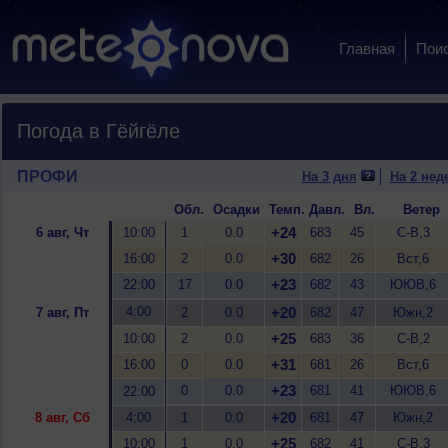
Главная
Пои
Погода в Гёйгёле
ПРОФИ
На 3 дня
На 2 нед
Обл.
Осадки
Темп.
Давл.
Вл.
Ветер
+24
6 авг, Чт
10:00
1
0.0
683
45
С-В,3
+30
16:00
2
0.0
682
26
Вст,6
+23
22:00
17
0.0
682
43
ЮЮВ,6
4:00
+20
7 авг, Пт
2
0.0
682
47
Южн,2
+25
10:00
2
0.0
683
36
С-В,2
+31
16:00
0
0.0
681
26
Вст,6
+23
0
0.0
681
41
ЮЮВ,6
22:00
+20
8 авг, Сб
4:00
1
0.0
681
47
Южн,2
+25
10:00
1
0.0
682
41
С-В,3