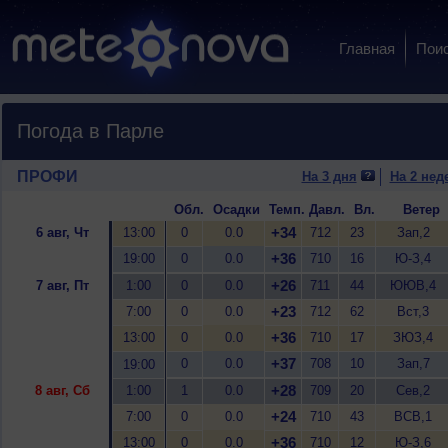
Главная
Пои
Погода в Парле
ПРОФИ
На 3 дня
На 2 нед
Обл.
Осадки
Темп.
Давл.
Вл.
Ветер
+34
6 авг, Чт
13:00
0
0.0
712
23
Зап,2
+36
19:00
0
0.0
710
16
Ю-З,4
+26
7 авг, Пт
1:00
0
0.0
711
44
ЮЮВ,4
+23
7:00
0
0.0
712
62
Вст,3
+36
13:00
0
0.0
710
17
ЗЮЗ,4
+37
0
0.0
708
10
Зап,7
19:00
+28
8 авг, Сб
1:00
1
0.0
709
20
Сев,2
+24
7:00
0
0.0
710
43
ВСВ,1
+36
13:00
0
0.0
710
12
Ю-З,6