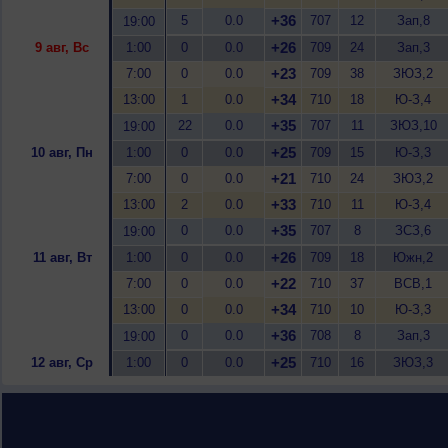
+36
5
0.0
707
12
Зап,8
19:00
+26
9 авг, Вс
1:00
0
0.0
709
24
Зап,3
+23
7:00
0
0.0
709
38
ЗЮЗ,2
+34
13:00
1
0.0
710
18
Ю-З,4
+35
22
0.0
707
11
ЗЮЗ,10
19:00
+25
10 авг, Пн
1:00
0
0.0
709
15
Ю-З,3
+21
7:00
0
0.0
710
24
ЗЮЗ,2
+33
13:00
2
0.0
710
11
Ю-З,4
+35
0
0.0
707
8
ЗСЗ,6
19:00
+26
11 авг, Вт
1:00
0
0.0
709
18
Южн,2
+22
7:00
0
0.0
710
37
ВСВ,1
+34
13:00
0
0.0
710
10
Ю-З,3
+36
0
0.0
708
8
Зап,3
19:00
+25
12 авг, Ср
1:00
0
0.0
710
16
ЗЮЗ,3