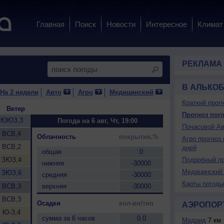
Главная
Поиск
Новости
Интересное
Климат
РЕКЛАМА
В АЛЬКО
На 2 недели
Авто
Агро
Медицинский
Краткий прогн
Ветер
Прогноз пого
ЮЮЗ,3
Погода на 6 авг, Чт, 19:00
Почасовой Ав
ВСВ,4
Облачность
покрытие,%
Агро прогноз 
ВСВ,2
дней
общая
0
ЗЮЗ,4
Подробный пр
нижняя
-30000
Медицинский 
ЗЮЗ,6
средняя
-30000
Карты погоды
ВСВ,3
верхняя
-30000
ВСВ,3
Осадки
кол-во/тип
АЭРОПОР
Ю-З,4
сумма за 6 часов
0.0
Мадрид
7 км