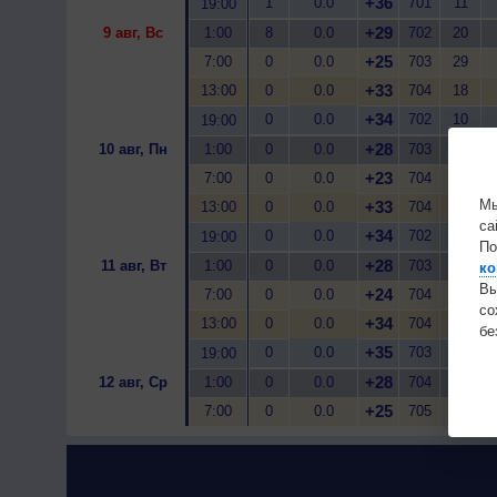
+36
1
0.0
701
11
19:00
+29
9 авг, Вс
1:00
8
0.0
702
20
+25
7:00
0
0.0
703
29
+33
13:00
0
0.0
704
18
+34
0
0.0
702
10
19:00
+28
10 авг, Пн
1:00
0
0.0
703
12
+23
7:00
0
0.0
704
22
Мы
+33
13:00
0
0.0
704
12
са
+34
0
0.0
702
10
19:00
По
+28
11 авг, Вт
1:00
0
0.0
703
15
ко
Вы
+24
7:00
0
0.0
704
21
с
+34
13:00
0
0.0
704
10
бе
+35
0
0.0
703
8
19:00
+28
12 авг, Ср
1:00
0
0.0
704
13
+25
7:00
0
0.0
705
17