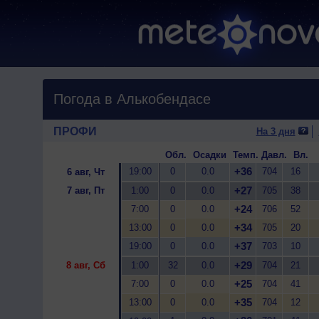
Погода в Алькобендасе
ПРОФИ
На 3 дня
Обл.
Осадки
Темп.
Давл.
Вл.
+36
19:00
0
0.0
704
16
6 авг, Чт
+27
7 авг, Пт
1:00
0
0.0
705
38
+24
7:00
0
0.0
706
52
+34
13:00
0
0.0
705
20
+37
19:00
0
0.0
703
10
+29
8 авг, Сб
1:00
32
0.0
704
21
+25
7:00
0
0.0
704
41
+35
13:00
0
0.0
704
12