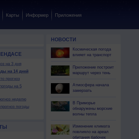
Карты
Информер
Приложения
НОВОСТИ
Космическая погода
БЕНДАСЕ
влияет на транспорт
оз на 3 дня
Приложение построит
ды на 14 дней
маршрут через тень
то прогноз
Атмосфера начала
погоды на 5
замерзать
огноз неделю
В Приморье
прогноз погоды
обнаружены морские
волны тепла
Изменение климата
ТЫ
повлияло на ареал
обитания бабочек