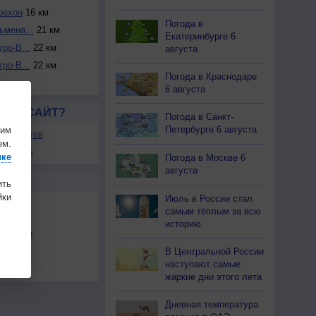
рехон
16 км
Погода в
ьмена...
21 км
Екатеринбурге 6
ро-В...
22 км
августа
ро-В...
22 км
Погода в Краснодаре
6 августа
ЛСЯ САЙТ?
Погода в Санкт-
Петербурге 6 августа
шим
ля сайтов
ем.
ы в RSS
ике
Погода в Москве 6
августа
Ы
ить
ки
Июль в России стал
самым тёплым за всю
историю
льности
В Центральной России
осы
наступают самые
а
жаркие дни этого лета
Дневная температура