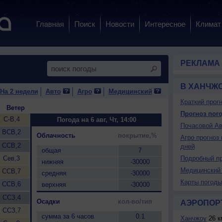
Главная
Поиск
Новости
Интересное
Климат
РЕКЛАМА
В ХАНЧЖ
На 2 недели
Авто
Агро
Медицинский
Краткий прогн
Ветер
Прогноз пого
С-В,4
Погода на 6 авг, Чт, 14:00
Почасовой Ав
ВСВ,2
Облачность
покрытие,%
Агро прогноз 
ССВ,2
дней
общая
7
Сев,3
Подробный пр
нижняя
-30000
Медицинский 
ССВ,7
средняя
-30000
Карты погоды
ССВ,6
верхняя
-30000
ССЗ,4
Осадки
кол-во/тип
АЭРОПОР
ССЗ,7
сумма за 6 часов
0.1
Ханчжоу
26 к