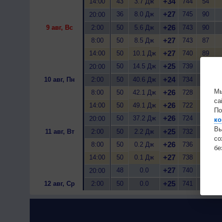
+34
14:00
43
3.7 Дж
744
54
+27
36
8.0 Дж
745
90
20:00
+26
9 авг, Вс
2:00
50
5.6 Дж
743
90
+27
8:00
50
8.5 Дж
743
87
+27
14:00
50
10.1 Дж
740
89
+25
50
14.5 Дж
739
94
20:00
+24
10 авг, Пн
2:00
50
40.6 Дж
734
95
Мы
+26
8:00
50
42.1 Дж
728
95
са
+26
14:00
50
49.1 Дж
722
95
По
+26
50
37.2 Дж
724
91
20:00
ко
Вы
+25
11 авг, Вт
2:00
50
2.2 Дж
732
83
с
+26
8:00
50
0.2 Дж
736
82
бе
+27
14:00
50
0.1 Дж
738
79
+27
48
0.0
740
76
20:00
+25
12 авг, Ср
2:00
50
0.0
741
84