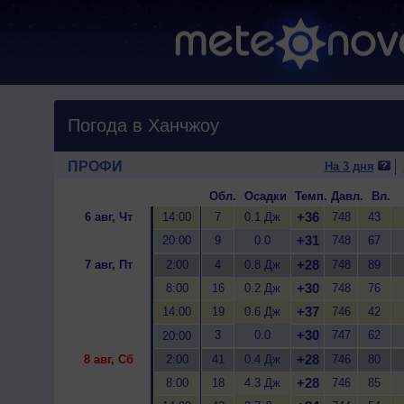
Погода в Ханчжоу
ПРОФИ
На 3 дня
Обл.
Осадки
Темп.
Давл.
Вл.
+36
6 авг, Чт
14:00
7
0.1 Дж
748
43
+31
20:00
9
0.0
748
67
+28
7 авг, Пт
2:00
4
0.8 Дж
748
89
+30
8:00
16
0.2 Дж
748
76
+37
14:00
19
0.6 Дж
746
42
+30
3
0.0
747
62
20:00
+28
8 авг, Сб
2:00
41
0.4 Дж
746
80
+28
8:00
18
4.3 Дж
746
85