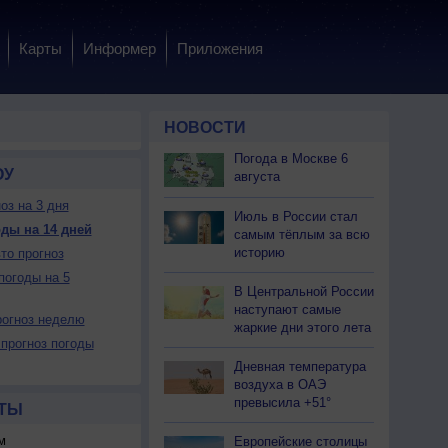
Карты
Информер
Приложения
НОВОСТИ
Погода в Москве 6
ОУ
августа
оз на 3 дня
Июль в России стал
ды на 14 дней
самым тёплым за всю
историю
то прогноз
погоды на 5
В Центральной России
наступают самые
огноз неделю
жаркие дни этого лета
прогноз погоды
Дневная температура
воздуха в ОАЭ
превысила +51°
ТЫ
м
Европейские столицы