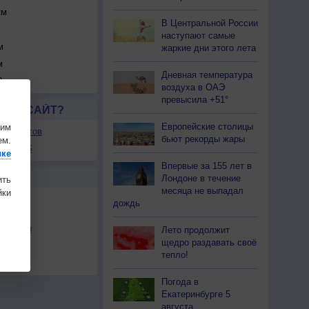
км
В Центральной России
наступают самые
м
жаркие дни этого лета
м
Дневная температура
 км
воздуха в ОАЭ
превысила +51°
ЛСЯ САЙТ?
Европейские столицы
шим
ля сайтов
бьют рекорды жары
ем.
ы в RSS
ике
Впервые за 155 лет в
Ы
Лондоне в течение
ить
месяца не выпадал
ки
дождь
льности
Лето продолжит
щедро раздавать своё
осы
тепло!
а
Погода в
Екатеринбурге 5
августа