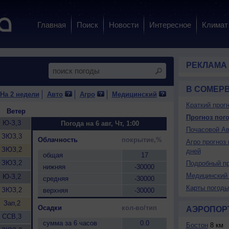
Главная
Поиск
Новости
Интересное
Климат
РЕКЛАМА
В СОМЕР
На 2 недели
Авто
Агро
Медицинский
Краткий прогн
Ветер
Прогноз пого
Ю-З,3
Погода на 6 авг, Чт, 1:00
Почасовой Ав
ЗЮЗ,3
Облачность
покрытие,%
Агро прогноз 
ЗЮЗ,2
дней
общая
17
ЗЮЗ,2
Подробный пр
нижняя
-30000
Медицинский 
Ю-З,2
средняя
-30000
Карты погоды
ЗЮЗ,2
верхняя
-30000
Зап,2
Осадки
кол-во/тип
АЭРОПОР
ССВ,3
сумма за 6 часов
0.0
Бостон
8 км