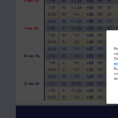
+22
8 авг, Сб
1:00
45
2.5 Дж
758
95
+23
7:00
50
0.1 Дж
758
87
+32
13:00
50
0.0
755
43
+26
34
0.1 Дж
755
71
19:00
+22
9 авг, Вс
1:00
2
1.5 Дж
755
87
+24
7:00
44
0.0
756
77
+34
13:00
5
0.0
755
33
Мы
+27
19
0.0
756
51
19:00
са
+22
10 авг, Пн
1:00
40
0.0
758
66
По
+24
7:00
2
0.0
758
64
ко
Вы
+31
13:00
3
0.0
757
40
с
+24
36
0.0
755
68
19:00
бе
+21
11 авг, Вт
1:00
12
4.9 Дж
754
97
+23
7:00
6
0.1 Дж
754
86
+32
13:00
37
0.0
753
40