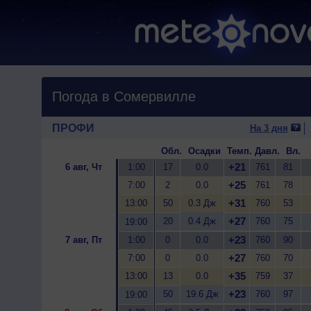
Погода в Сомервилле
ПРОФИ
На 3 дня
Обл.
Осадки
Темп.
Давл.
Вл.
+21
6 авг, Чт
1:00
17
0.0
761
81
+25
7:00
2
0.0
761
78
+31
13:00
50
0.3 Дж
760
53
+27
20
0.4 Дж
760
75
19:00
+23
7 авг, Пт
1:00
0
0.0
760
90
+27
7:00
0
0.0
760
70
+35
13:00
13
0.0
759
37
+23
50
19.6 Дж
760
97
19:00