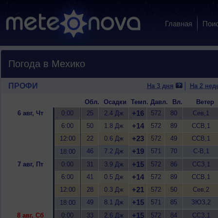
Главная
Пои
Погода в Мехико
ПРОФИ
На 3 дня
На 2 нед
Обл.
Осадки
Темп.
Давл.
Вл.
Ветер
+16
6 авг, Чт
0:00
25
2.4 Дж
572
80
Сев,1
+14
6:00
50
1.8 Дж
572
89
ССВ,1
+23
12:00
22
0.6 Дж
572
49
ССВ,1
+19
46
7.2 Дж
571
70
С-В,1
18:00
+15
7 авг, Пт
0:00
31
3.9 Дж
572
86
ССЗ,1
+14
6:00
41
0.5 Дж
572
89
ССВ,1
+21
12:00
28
0.3 Дж
572
50
Сев,2
+15
49
8.1 Дж
571
85
ЗЮЗ,2
18:00
+15
8 авг, Сб
0:00
33
2.6 Дж
572
84
ССЗ,1