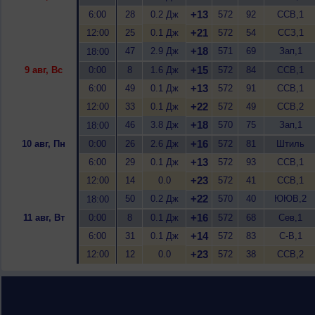
+13
6:00
28
0.2 Дж
572
92
ССВ,1
+21
12:00
25
0.1 Дж
572
54
ССЗ,1
+18
47
2.9 Дж
571
69
Зап,1
18:00
+15
9 авг, Вс
0:00
8
1.6 Дж
572
84
ССВ,1
+13
6:00
49
0.1 Дж
572
91
ССВ,1
+22
12:00
33
0.1 Дж
572
49
ССВ,2
+18
46
3.8 Дж
570
75
Зап,1
18:00
+16
10 авг, Пн
0:00
26
2.6 Дж
572
81
Штиль
+13
6:00
29
0.1 Дж
572
93
ССВ,1
+23
12:00
14
0.0
572
41
ССВ,1
+22
50
0.2 Дж
570
40
ЮЮВ,2
18:00
+16
11 авг, Вт
0:00
8
0.1 Дж
572
68
Сев,1
+14
6:00
31
0.1 Дж
572
83
С-В,1
+23
12:00
12
0.0
572
38
ССВ,2