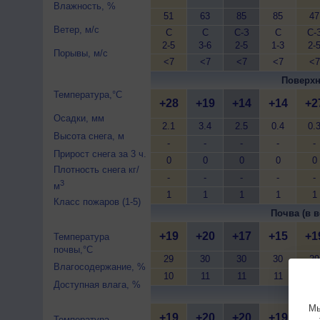
Влажность, %
51
63
85
85
47
Ветер, м/с
С
С
С-З
С
С-
2-5
3-6
2-5
1-3
2-
Порывы, м/с
<7
<7
<7
<7
<7
Поверхн
Температура,°C
+28
+19
+14
+14
+2
Осадки, мм
2.1
3.4
2.5
0.4
0.
Высота снега, м
-
-
-
-
-
Прирост снега за 3 ч.
0
0
0
0
0
Плотность снега кг/
-
-
-
-
-
3
м
1
1
1
1
1
Класс пожаров (1-5)
Почва (в в
+19
+20
+17
+15
+1
Температура
почвы,°C
29
30
30
30
29
Влагосодержание, %
10
11
11
11
10
Доступная влага, %
Почва 
Мы
+19
+20
+20
+19
+1
Температура