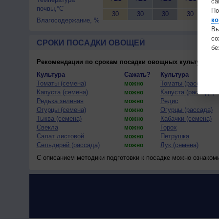
са
почвы,°C
По
30
30
30
30
30
ко
Влагосодержание, %
Вы
с
СРОКИ ПОСАДКИ ОВОЩЕЙ
бе
Рекомендации по срокам посадки овощных культур
(тес
Культура
Сажать?
Культура
Томаты (семена)
Томаты (рассада)
можно
Капуста (семена)
Капуста (рассада)
можно
Редька зеленая
Редис
можно
Огурцы (семена)
Огурцы (рассада)
можно
Тыква (семена)
Кабачки (семена)
можно
Свекла
Горох
можно
Салат листовой
Петрушка
можно
Сельдерей (рассада)
Лук (семена)
можно
С описанием методики подготовки к посадке можно ознаком