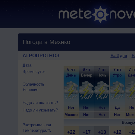
Погода в Мехико
АГРОПРОГНОЗ
На 3 дня
Н
Дата
6 чт
6 чт
7 пт
7 пт
7 п
Время суток
День
Вечер
Ночь
Утро
Ден
Облачность
Явления
Надо ли поливать?
Нет
Нет
Нет
Да
Не
Надо ли укрывать?
Можно
Нет
Нет
Нет
Мож
Воздух
Экстремальная
Температура,°C
+22
+17
+13
+12
+2