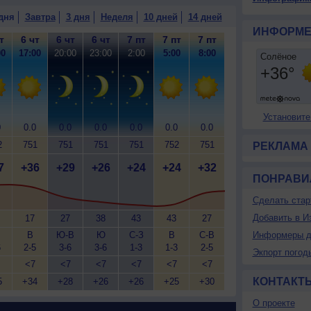
дня
Завтра
3 дня
Неделя
10 дней
14 дней
ИНФОРМЕ
т
6 чт
6 чт
6 чт
7 пт
7 пт
7 пт
00
17:00
20:00
23:00
2:00
5:00
8:00
Установите
0
0.0
0.0
0.0
0.0
0.0
0.0
2
751
751
751
751
752
751
РЕКЛАМА
7
+36
+29
+26
+24
+24
+32
ПОНРАВИ
Сделать стар
Добавить в И
17
27
38
43
43
27
В
Ю-В
Ю
С-З
В
С-В
Информеры д
6
2-5
3-6
3-6
1-3
1-3
2-5
Экпорт погод
<7
<7
<7
<7
<7
<7
КОНТАКТ
5
+34
+28
+26
+26
+25
+30
О проекте