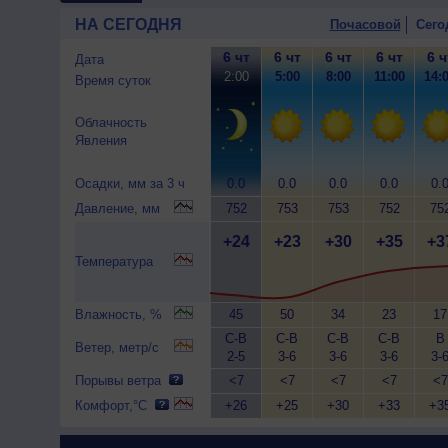
НА СЕГОДНЯ
Почасовой
Сего
6 чт
6 чт
6 чт
6 чт
6 ч
Дата
2:00
5:00
8:00
11:00
14:
Время суток
Облачность
Явления
Осадки, мм за 3 ч
0.0
0.0
0.0
0.0
0.
Давление, мм
752
753
753
752
75
+24
+23
+30
+35
+3
Температура
Влажность, %
45
50
34
23
17
С-В
С-В
С-В
С-В
В
Ветер, метр/с
2-5
3-6
3-6
3-6
3-
Порывы ветра
<7
<7
<7
<7
<7
Комфорт,°C
+26
+25
+30
+33
+3