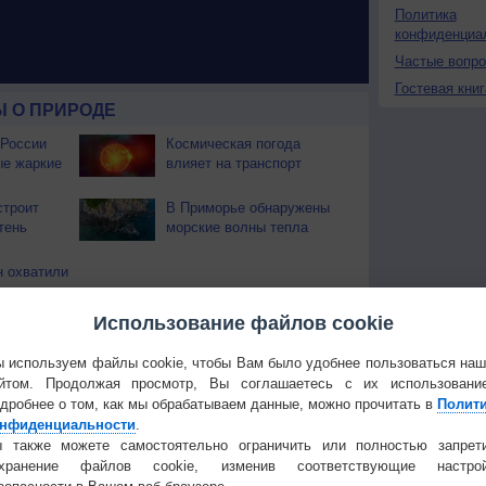
Политика
конфиденциа
Частые вопр
Гостевая книг
 О ПРИРОДЕ
 России
Космическая погода
ые жаркие
влияет на транспорт
строит
В Приморье обнаружены
тень
морские волны тепла
 охватили
Использование файлов cookie
Температура
Облачность
Осадки
 используем файлы cookie, чтобы Вам было удобнее пользоваться на
йтом. Продолжая просмотр, Вы соглашаетесь с их использовани
дробнее о том, как мы обрабатываем данные, можно прочитать в
Полит
нфиденциальности
.
 также можете самостоятельно ограничить или полностью запрет
охранение файлов cookie, изменив соответствующие настрой