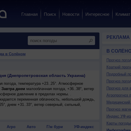
Главная
Поиск
Новости
Интересное
Климат
РЕКЛАМА
В СОЛЁН
да в Солёном
Прогноз пого
Краткий прогн
Подробный пр
дня (Днепропетровская область Украина)
Прогноз пого
я погода, температура +23..25°. Атмосферное
Прогноз для 
.
Завтра днем
малооблачная погода, +36..38°, ветер
сферное давление в пределах нормы. .
Агропрогноз 
ожидается переменная облачность, небольшой дождь,
Медицинский 
25°, днем +31..33°, ветер северный, сильный,
Прогноз магн
Индекс УФ-из
Карты погоды
Агро
Авто
Г/м бури
УФ-индекс
Инфографик