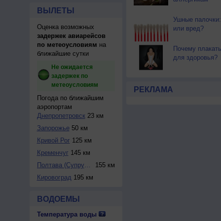
ВЫЛЕТЫ
Ушные палочки:
Оценка возможных
или вред?
задержек авиарейсов
по метеоусловиям
на
Почему плакать
ближайшие сутки
для здоровья?
Не ожидается
задержек по
метеоусловиям
РЕКЛАМА
Погода по ближайшим
аэропортам
Днепропетровск
23 км
Запорожье
50 км
Кривой Рог
125 км
Кременчуг
145 км
Полтава (Супрунов...
155 км
Кировоград
195 км
ВОДОЕМЫ
Температура воды