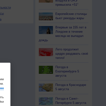
воздуха в ОАЭ
превысила +51°
льности
осы
Европейские столицы
бьют рекорды жары
а
Впервые за 155 лет в
Лондоне в течение
месяца не выпадал
дождь
Лето продолжит
щедро раздавать своё
тепло!
Погода в
Екатеринбурге 5
августа
шим
ем.
Погода в Краснодаре
ике
5 августа
ить
Погода в Санкт-
ки
Петербурге 5 августа