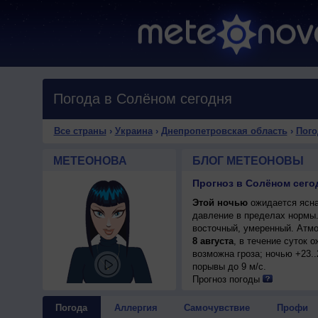
Погода в Солёном сегодня
Все страны
›
Украина
›
Днепропетровская область
›
Пого
МЕТЕОНОВА
БЛОГ МЕТЕОНОВЫ
Прогноз в Солёном сего
Этой ночью
ожидается ясна
давление в пределах нормы
восточный, умеренный. Атмо
8 августа
, в течение суток 
возможна гроза; ночью +23..
порывы до 9 м/с.
Прогноз погоды
Погода
Аллергия
Самочувствие
Профи