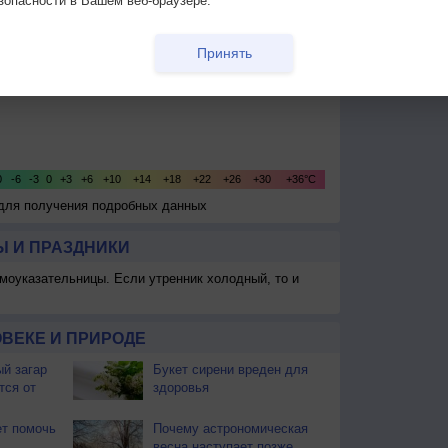
зопасности в Вашем веб-браузере.
Принять
 для получения подробных данных
 И ПРАЗДНИКИ
моуказательницы. Если утренник холодный, то и
ВЕКЕ И ПРИРОДЕ
й загар
Букет сирени вреден для
тся от
здоровья
т помочь
Почему астрономическая
весна наступает позже