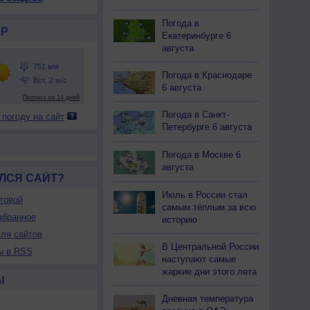
Погода в
Р
Екатеринбурге 6
августа
Погода в Краснодаре
6 августа
Погода в Санкт-
 погоду на сайт
Петербурге 6 августа
Погода в Москве 6
августа
ЛСЯ САЙТ?
Июль в России стал
товой
самым тёплым за всю
збранное
историю
ля сайтов
В Центральной России
ы в RSS
наступают самые
жаркие дни этого лета
Ы
Дневная температура