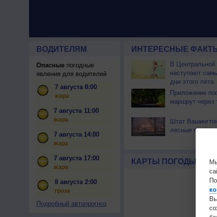
ВОДИТЕЛЯМ
ИНТЕРЕСНЫЕ ФАКТЫ
В Центральной
Опасные
погодные
наступают сам
явления для водителей
дни этого лета
7 августа 8:00
Приложение по
жара
маршрут через 
7 августа 11:00
жара
Штат Вашингтон
лесные пожары
7 августа 14:00
жара
7 августа 17:00
КАРТЫ ПОГОДЫ
Мы
жара
са
По
8 августа 2:00
ко
гроза
Вы
Подробный автопрогноз
с