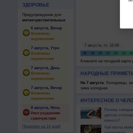
бе
ЗДОРОВЬЕ
Предупреждения для
метеочувствительных
6 августа, Вечер
Возможны
недомогания
7 августа, Утро
Возможны
недомогания
Кликните на погодной карте
7 августа, День
НАРОДНЫЕ ПРИМЕТЫ
Возможны
недомогания
На 7 августа
: Холодницы, зи
7 августа, Вечер
зима холодная.
Возможны
недомогания
ИНТЕРЕСНОЕ О ЧЕЛО
8 августа, Ночь
Почему северны
Риск ухудшения
цветом отличае
самочувствия
южного?
Подробно на 14 дней
Чай матча може
аллергикам