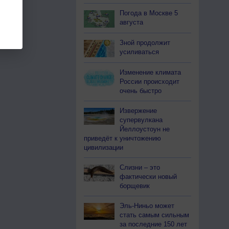
Погода в Москве 5
августа
Зной продолжит
усиливаться
Изменение климата
России происходит
очень быстро
Извержение
супервулкана
Йеллоустоун не
приведёт к уничтожению
цивилизации
Слизни – это
фактически новый
борщевик
Эль-Ниньо может
стать самым сильным
за последние 150 лет