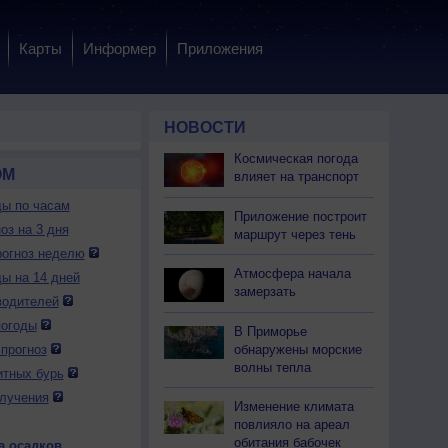
Карты
Информер
Приложения
НОВОСТИ
Космическая погода
ОМ
влияет на транспорт
ды по часам
Приложение построит
оз на 3 дня
маршрут через тень
огноз неделю
Атмосфера начала
ды на 14 дней
замерзать
водителей
погоды
В Приморье
обнаружены морские
прогноз
волны тепла
итных бурь
лучения
Изменение климата
повлияло на ареал
обитания бабочек
а осадков