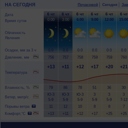
НА СЕГОДНЯ
Почасовой
Сегодня
Зав
6 чт
6 чт
6 чт
6 чт
6 чт
6 чт
Дата
0:00
3:00
6:00
9:00
12:00
15:0
Время суток
Облачность
Явления
Осадки, мм за 3 ч
0.0
0.0
0.0
0.0
0.0
0.0
Давление, мм
756
757
758
759
759
760
+13
+11
+12
+17
+20
+21
Температура
Влажность, %
79
86
78
51
36
30
Ю-З
Ю-З
Ю-З
З
З
З
Ветер, метр/с
5-9
5-9
5-9
5-9
5-9
7-12
Порывы ветра
11
12
10
8
8
7
Комфорт,°C
+13
+11
+12
+17
+25
+25