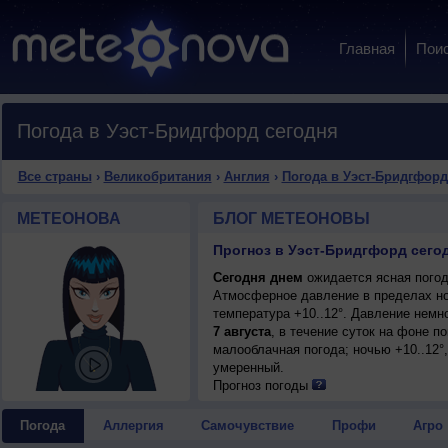
Главная
Пои
Погода в Уэст-Бридгфорд сегодня
Все страны
›
Великобритания
›
Англия
›
Погода в Уэст-Бридгфорд
МЕТЕОНОВА
БЛОГ МЕТЕОНОВЫ
Прогноз в Уэст-Бридгфорд сего
Сегодня днем
ожидается ясная погода
Атмосферное давление в пределах но
температура +10..12°. Давление немн
7 августа
, в течение суток на фоне 
малооблачная погода; ночью +10..12°,
умеренный.
Прогноз погоды
Погода
Аллергия
Самочувствие
Профи
Агро