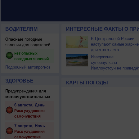
ВОДИТЕЛЯМ
ИНТЕРЕСНЫЕ ФАКТЫ О ПР
В Центральной России
Опасные
погодные
наступают самые жаркие
явления для водителей
дни этого лета
нет опасных
Извержение
погодных явлений
супервулкана
Подробный автопрогноз
Йеллоустоун не приведё
к уничтожению
цивилизации
ЗДОРОВЬЕ
КАРТЫ ПОГОДЫ
Предупреждения для
метеочувствительных
6 августа, День
Риск ухудшения
самочувствия
7 августа, Ночь
Риск ухудшения
самочувствия