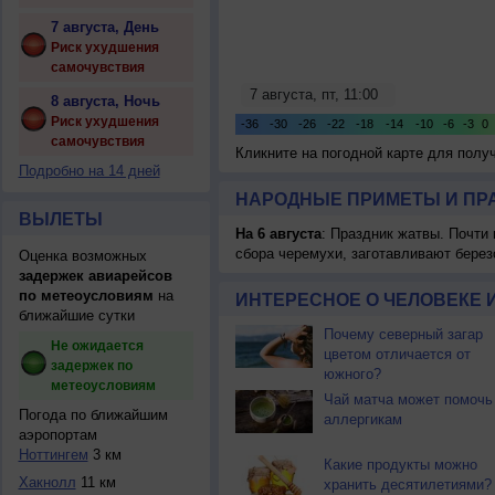
7 августа, День
Риск ухудшения
самочувствия
8 августа, Ночь
Риск ухудшения
самочувствия
Кликните на погодной карте для пол
Подробно на 14 дней
НАРОДНЫЕ ПРИМЕТЫ И ПР
ВЫЛЕТЫ
На 6 августа
: Праздник жатвы. Почти
сбора черемухи, заготавливают берез
Оценка возможных
задержек авиарейсов
по метеоусловиям
на
ИНТЕРЕСНОЕ О ЧЕЛОВЕКЕ 
ближайшие сутки
Почему северный загар
Не ожидается
цветом отличается от
задержек по
южного?
метеоусловиям
Чай матча может помочь
Погода по ближайшим
аллергикам
аэропортам
Ноттингем
3 км
Какие продукты можно
Хакнолл
11 км
хранить десятилетиями?