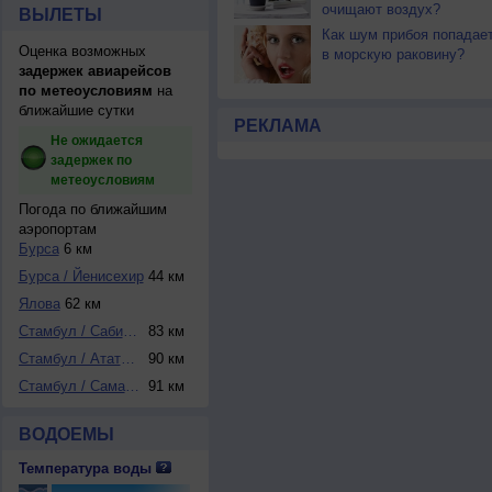
очищают воздух?
ВЫЛЕТЫ
Как шум прибоя попадае
Оценка возможных
в морскую раковину?
задержек авиарейсов
по метеоусловиям
на
ближайшие сутки
РЕКЛАМА
Не ожидается
задержек по
метеоусловиям
Погода по ближайшим
аэропортам
Бурса
6 км
Бурса / Йенисехир
44 км
Ялова
62 км
Стамбул / Сабиха-...
83 км
Стамбул / Ататюрк
90 км
Стамбул / Саманди...
91 км
ВОДОЕМЫ
Температура воды