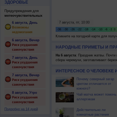
ЗДОРОВЬЕ
Предупреждения для
метеочувствительных
6 августа, День
Возможны
недомогания
Кликните на погодной карте для пол
6 августа, Вечер
Риск ухудшения
НАРОДНЫЕ ПРИМЕТЫ И ПР
самочувствия
На 6 августа
: Праздник жатвы. Почти
7 августа, День
сбора черемухи, заготавливают берез
Риск ухудшения
самочувствия
ИНТЕРЕСНОЕ О ЧЕЛОВЕКЕ 
7 августа, Вечер
Почему северный загар
Риск ухудшения
цветом отличается от
самочувствия
южного?
8 августа, Утро
Чай матча может помочь
Риск ухудшения
аллергикам
самочувствия
Подробно на 14 дней
Действительно ли
комнатные растения