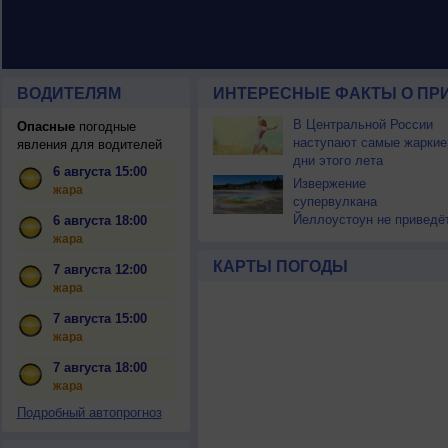
ВОДИТЕЛЯМ
ИНТЕРЕСНЫЕ ФАКТЫ О ПР
В Центральной России
Опасные
погодные
наступают самые жаркие
явления для водителей
дни этого лета
6 августа 15:00
Извержение
жара
супервулкана
Йеллоустоун не приведё
6 августа 18:00
к уничтожению
жара
цивилизации
КАРТЫ ПОГОДЫ
7 августа 12:00
жара
7 августа 15:00
жара
7 августа 18:00
жара
Подробный автопрогноз