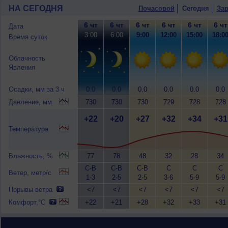
НА СЕГОДНЯ
Почасовой
Сегодня
Зав
6 чт
6 чт
6 чт
6 чт
6 чт
6 чт
Дата
3:00
6:00
9:00
12:00
15:00
18:0
Время суток
Облачность
Явления
Осадки, мм за 3 ч
0.0
0.0
0.0
0.0
0.0
0.0
Давление, мм
730
730
730
729
728
728
+22
+20
+27
+32
+34
+31
Температура
Влажность, %
77
78
48
32
28
34
С-В
С-В
С-В
С
С
С
Ветер, метр/с
1-3
2-5
2-5
3-6
5-9
5-9
Порывы ветра
<7
<7
<7
<7
<7
<7
Комфорт,°C
+22
+21
+28
+32
+33
+31