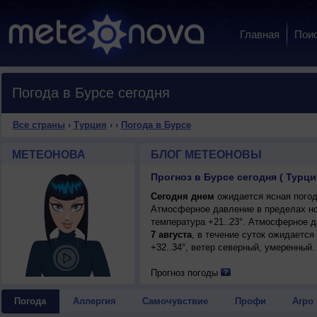
Главная
Пои
Погода в Бурсе сегодня
Все страны
›
Турция
›
›
Погода в Бурсе
МЕТЕОНОВА
БЛОГ МЕТЕОНОВЫ
Прогноз в Бурсе сегодня ( Турци
Сегодня днем
ожидается ясная погода
Атмосферное давление в пределах но
температура +21..23°. Атмосферное 
7 августа
, в течение суток ожидается
+32..34°, ветер северный, умеренный.
Прогноз погоды
Погода
Аллергия
Самочувствие
Профи
Агро