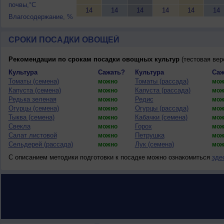
почвы,°C
14
14
14
14
14
14
Влагосодержание, %
СРОКИ ПОСАДКИ ОВОЩЕЙ
Рекомендации по срокам посадки овощных культур
(тестовая вер
Культура
Сажать?
Культура
Саж
Томаты (семена)
Томаты (рассада)
можно
мож
Капуста (семена)
Капуста (рассада)
можно
мож
Редька зеленая
Редис
можно
мож
Огурцы (семена)
Огурцы (рассада)
можно
мож
Тыква (семена)
Кабачки (семена)
можно
мож
Свекла
Горох
можно
мож
Салат листовой
Петрушка
можно
мож
Сельдерей (рассада)
Лук (семена)
можно
мож
С описанием методики подготовки к посадке можно ознакомиться
зде