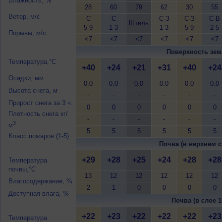
Влажность, %
28
60
79
62
30
55
Ветер, м/с
С
С
С-З
С-З
С-В
Штиль
5-9
1-3
1-3
5-9
2-5
Порывы, м/с
<7
<7
<7
<7
<7
<7
Поверхность зем
Температура,°C
+40
+24
+21
+31
+40
+24
Осадки, мм
0.0
0.0
0.0
0.0
0.0
0.0
Высота снега, м
-
-
-
-
-
-
Прирост снега за 3 ч.
0
0
0
0
0
0
Плотность снега кг/
-
-
-
-
-
-
3
м
5
5
5
5
5
5
Класс пожаров (1-5)
Почва (в верхнем с
+29
+28
+25
+24
+28
+28
Температура
почвы,°C
13
12
12
12
12
12
Влагосодержание, %
2
1
0
0
0
0
Доступная влага, %
Почва (в слое 1
+22
+23
+22
+22
+22
+23
Температура