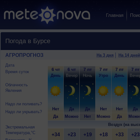
Главная
Пои
Погода в Бурсе
АГРОПРОГНОЗ
На 3 дня
На 14 дней
Дата
6 чт
6 чт
7 пт
7 пт
7 пт
7 пт
Время суток
День
Вечер
Ночь
Утро
День
Вече
Облачность
Явления
Надо ли поливать?
Нет
Да
Да
Нет
Нет
Да
Надо ли укрывать?
Да
Можно
Нет
Можно
Да
Можн
Воздух (на выс
Экстремальная
Температура,°C
+34
+23
+19
+18
+33
+23